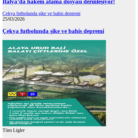
İtalya’da hakem atama dosyası derinleşiyor!
Çekya futbolunda şike ve bahis depremi
25/03/2026
Çekya futbolunda şike ve bahis depremi
Tüm Ligler