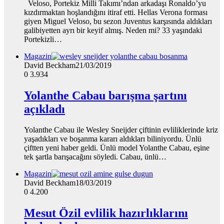
Veloso, Portekiz Milli Takımı’ndan arkadaşı Ronaldo’yu
kızdırmaktan hoşlandığını itiraf etti. Hellas Verona forması
giyen Miguel Veloso, bu sezon Juventus karşısında aldıkları
galibiyetten ayrı bir keyif almış. Neden mi? 33 yaşındaki
Portekizli…
Magazin
David Beckham
21/03/2019
0
3.934
Yolanthe Cabau barışma şartını
açıkladı
Yolanthe Cabau ile Wesley Sneijder çiftinin evliliklerinde kriz
yaşadıkları ve boşanma kararı aldıkları biliniyordu. Ünlü
çiftten yeni haber geldi. Ünlü model Yolanthe Cabau, eşine
tek şartla barışacağını söyledi. Cabau, ünlü…
Magazin
David Beckham
18/03/2019
0
4.200
Mesut Özil evlilik hazırlıklarını