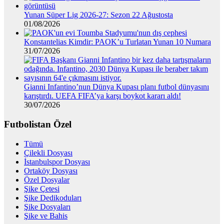
Yunan Süper Lig 2026-27: Sezon 22 Ağustosta
01/08/2026
Konstantelias Kimdir: PAOK’u Turlatan Yunan 10 Numara
31/07/2026
Gianni Infantino’nun Dünya Kupası planı futbol dünyasını
karıştırdı. UEFA FIFA’ya karşı boykot kararı aldı!
30/07/2026
Futbolistan Özel
Tümü
Çilekli Dosyası
İstanbulspor Dosyası
Ortaköy Dosyası
Özel Dosyalar
Şike Çetesi
Şike Dedikoduları
Şike Dosyaları
Şike ve Bahis