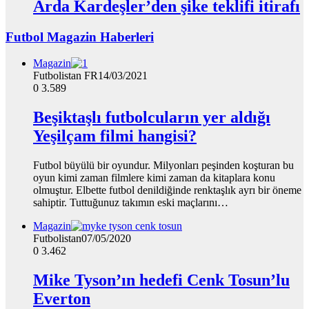
Arda Kardeşler’den şike teklifi itirafı
Futbol Magazin Haberleri
Magazin
Futbolistan FR
14/03/2021
0
3.589
Beşiktaşlı futbolcuların yer aldığı
Yeşilçam filmi hangisi?
Futbol büyülü bir oyundur. Milyonları peşinden koşturan bu
oyun kimi zaman filmlere kimi zaman da kitaplara konu
olmuştur. Elbette futbol denildiğinde renktaşlık ayrı bir öneme
sahiptir. Tuttuğunuz takımın eski maçlarını…
Magazin
Futbolistan
07/05/2020
0
3.462
Mike Tyson’ın hedefi Cenk Tosun’lu
Everton