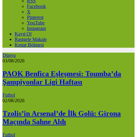
RSS
Facebook
X
Pinterest
YouTube
Instagram
Kayıt Ol
Rastgele Makale
Kenar Bölmesi
Dünya
03/08/2026
PAOK Benfica Eşleşmesi: Toumba’da
Şampiyonlar Ligi Haftası
Futbol
02/08/2026
Tzolis’in Arsenal’de İlk Golü: Girona
Maçında Sahne Aldı
Futbol