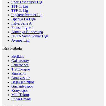
Spor Toto Süper Lig
TFF 1. Lig
TFF 2. Lig
İngiltere Premier Lig
İspanya La Liga
İtalya Serie A
Fransa Ligue 1
Almanya Bundesliga
UEFA Şampiyonlar Ligi
Avrupa Ligi
Türk Futbolu
Beşiktaş
Galatasaray
Fenerbahçe
Trabzonspor
Bursaspor
Antalyaspor
Başakşehirspor
Gaziantepspor
Konyaspor
Milli Takım
Fulya Davası