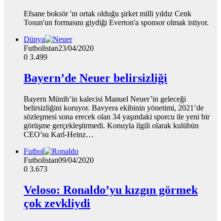
Efsane boksör 'ın ortak olduğu şirket milli yıldız Cenk
Tosun'un formasını giydiği Everton'a sponsor olmak istiyor.
Dünya
Futbolistan
23/04/2020
0
3.499
Bayern’de Neuer belirsizliği
Bayern Münih’in kalecisi Manuel Neuer’in geleceği
belirsizliğini koruyor. Bavyera ekibinin yönetimi, 2021’de
sözleşmesi sona erecek olan 34 yaşındaki sporcu ile yeni bir
görüşme gerçekleştirmedi. Konuyla ilgili olarak kulübün
CEO’su Karl-Heinz…
Futbol
Futbolistan
09/04/2020
0
3.673
Veloso: Ronaldo’yu kızgın görmek
çok zevkliydi