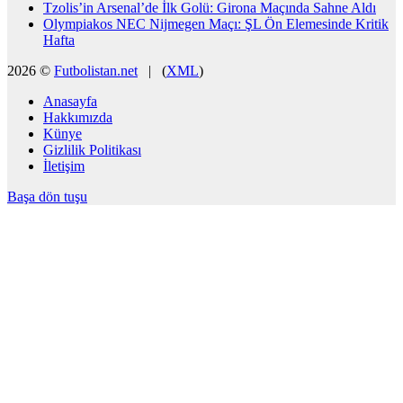
Tzolis’in Arsenal’de İlk Golü: Girona Maçında Sahne Aldı
Olympiakos NEC Nijmegen Maçı: ŞL Ön Elemesinde Kritik
Hafta
2026 ©
Futbolistan.net
| (
XML
)
Anasayfa
Hakkımızda
Künye
Gizlilik Politikası
İletişim
Başa dön tuşu