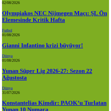
02/08/2026
Olympiakos NEC Nijmegen Maçı: ŞL Ön
Elemesinde Kritik Hafta
Futbol
01/08/2026
Gianni Infantino krizi büyüyor!
Dünya
01/08/2026
Yunan Süper Lig 2026-27: Sezon 22
Ağustosta
Dünya
31/07/2026
Konstantelias Kimdir: PAOK’u Turlatan
Yunan 10 Numara