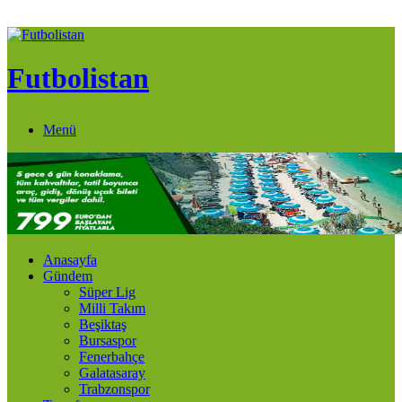
Futbolistan
Menü
Anasayfa
Gündem
Süper Lig
Milli Takım
Beşiktaş
Bursaspor
Fenerbahçe
Galatasaray
Trabzonspor