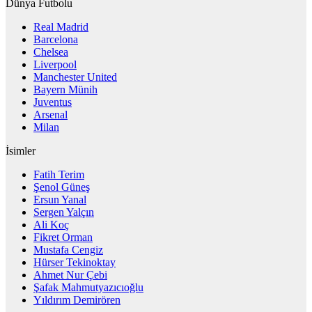
Dünya Futbolu
Real Madrid
Barcelona
Chelsea
Liverpool
Manchester United
Bayern Münih
Juventus
Arsenal
Milan
İsimler
Fatih Terim
Şenol Güneş
Ersun Yanal
Sergen Yalçın
Ali Koç
Fikret Orman
Mustafa Cengiz
Hürser Tekinoktay
Ahmet Nur Çebi
Şafak Mahmutyazıcıoğlu
Yıldırım Demirören