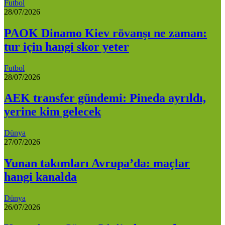
Futbol
28/07/2026
PAOK Dinamo Kiev rövanşı ne zaman:
tur için hangi skor yeter
Futbol
28/07/2026
AEK transfer gündemi: Pineda ayrıldı,
yerine kim gelecek
Dünya
27/07/2026
Yunan takımları Avrupa’da: maçlar
hangi kanalda
Dünya
26/07/2026