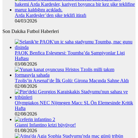
Arda Kardeşler’den şike teklifi itirafı
04/03/2026
Son Dakika Futbol Haberleri
PAOK Benfica Eşleşmesi: Toumba’da Şampiyonlar Ligi
Haftası
03/08/2026
Tzolis’in Arsenal’de İlk Golü: Girona Maçında Sahne Aldı
02/08/2026
Olympiakos NEC Nijmegen Maçı: ŞL Ön Elemesinde Kritik
Hafta
02/08/2026
Gianni Infantino krizi büyüyor!
01/08/2026