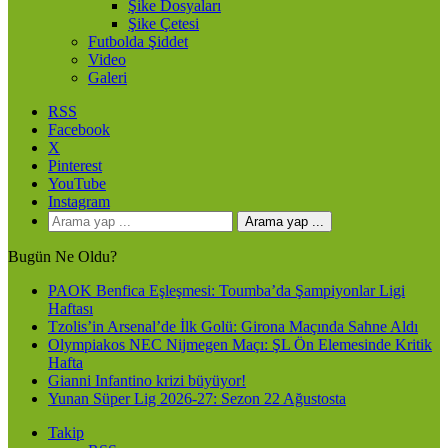
Şike Dosyaları
Şike Çetesi
Futbolda Şiddet
Video
Galeri
RSS
Facebook
X
Pinterest
YouTube
Instagram
Arama yap ...
Bugün Ne Oldu?
PAOK Benfica Eşleşmesi: Toumba’da Şampiyonlar Ligi
Haftası
Tzolis’in Arsenal’de İlk Golü: Girona Maçında Sahne Aldı
Olympiakos NEC Nijmegen Maçı: ŞL Ön Elemesinde Kritik
Hafta
Gianni Infantino krizi büyüyor!
Yunan Süper Lig 2026-27: Sezon 22 Ağustosta
Takip