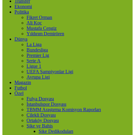
Transfer
Ekonomi
Politika
Fikret Orman
Ali Koç
Mustafa Cengiz
Yıldırım Demirören
Dünya
La Liga
Bundesliga
Premier Lig
Serie A
Ligue 1
UEFA Şampiyonlar Ligi
Avrupa Ligi
Magazin
Futbol
Özel
Fulya Dosyası
İstanbulspor Dosyası
TBMM Araştırma Komisyon Raporları
Çilekli Dosyası
Ortaköy Dosyası
Şike ve Bahis
Şike Dedikoduları