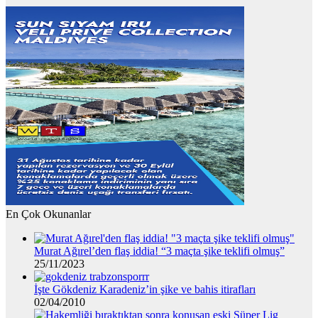
En Çok Okunanlar
Murat Ağırel’den flaş iddia! “3 maçta şike teklifi olmuş”
25/11/2023
İşte Gökdeniz Karadeniz’in şike ve bahis itirafları
02/04/2010