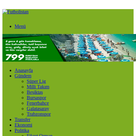
Menü
Anasayfa
Gündem
Süper Lig
Milli Takım
Beşiktaş
Bursaspor
Fenerbahçe
Galatasaray
Trabzonspor
Transfer
Ekonomi
Politika
Fikret Orman