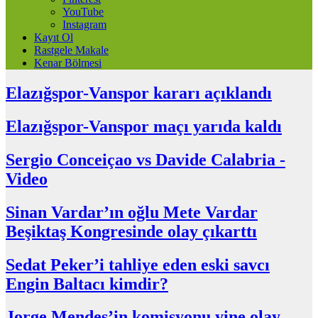
YouTube
Instagram
Kayıt Ol
Rastgele Makale
Kenar Bölmesi
Elazığspor-Vanspor kararı açıklandı
Elazığspor-Vanspor maçı yarıda kaldı
Sergio Conceiçao vs Davide Calabria -
Video
Sinan Vardar’ın oğlu Mete Vardar
Beşiktaş Kongresinde olay çıkarttı
Sedat Peker’i tahliye eden eski savcı
Engin Baltacı kimdir?
Jorge Mendes’in komisyonu yine olay