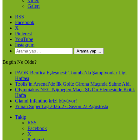
Video
Galeri
RSS
Facebook
X
Pinterest
YouTube
Instagram
Arama yap ...
Bugün Ne Oldu?
PAOK Benfica Eşleşmesi: Toumba’da Şampiyonlar Ligi
Haftası
Tzolis’in Arsenal’de İlk Golü: Girona Maçında Sahne Aldı
Olympiakos NEC Nijmegen Maçı: ŞL Ön Elemesinde Kritik
Hafta
Gianni Infantino krizi büyüyor!
Yunan Süper Lig 2026-27: Sezon 22 Ağustosta
Takip
RSS
Facebook
X
Pinterest