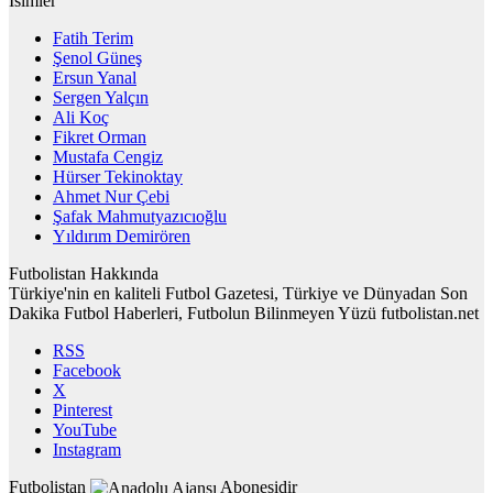
İsimler
Fatih Terim
Şenol Güneş
Ersun Yanal
Sergen Yalçın
Ali Koç
Fikret Orman
Mustafa Cengiz
Hürser Tekinoktay
Ahmet Nur Çebi
Şafak Mahmutyazıcıoğlu
Yıldırım Demirören
Futbolistan Hakkında
Türkiye'nin en kaliteli Futbol Gazetesi, Türkiye ve Dünyadan Son
Dakika Futbol Haberleri, Futbolun Bilinmeyen Yüzü futbolistan.net
RSS
Facebook
X
Pinterest
YouTube
Instagram
Futbolistan
Abonesidir