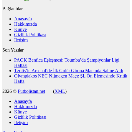
Bağlantılar
Anasayfa
Hakkımızda
Künye
Gizlilik Politikası
İletişim
Son Yazılar
PAOK Benfica Eşleşmesi: Toumba’da Şampiyonlar Ligi
Haftası
Tzolis’in Arsenal’de İlk Golü: Girona Maçında Sahne Aldı
Olympiakos NEC Nijmegen Maçı: ŞL Ön Elemesinde Kritik
Hafta
2026 ©
Futbolistan.net
| (
XML
)
Anasayfa
Hakkımızda
Künye
Gizlilik Politikası
İletişim