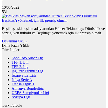
10/05/2022
531
Beşiktaş eski başkan adaylarından Hürser Tekinoktay: Dürüstlük ve
söze güven futbolu ve Beşiktaş’ı yönetmek için ilk prensip olmalı.
Devamını Oku »
Daha Fazla Yükle
Tüm Ligler
Spor Toto Süper Lig
TFF 1. Lig
TFF 2. Lig
İngiltere Premier Lig
İspanya La Liga
İtalya Serie A
Fransa Ligue 1
Almanya Bundesliga
UEFA Şampiyonlar Ligi
Avrupa Ligi
Türk Futbolu