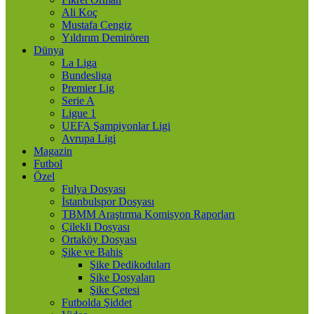
Ali Koç
Mustafa Cengiz
Yıldırım Demirören
Dünya
La Liga
Bundesliga
Premier Lig
Serie A
Ligue 1
UEFA Şampiyonlar Ligi
Avrupa Ligi
Magazin
Futbol
Özel
Fulya Dosyası
İstanbulspor Dosyası
TBMM Araştırma Komisyon Raporları
Çilekli Dosyası
Ortaköy Dosyası
Şike ve Bahis
Şike Dedikoduları
Şike Dosyaları
Şike Çetesi
Futbolda Şiddet