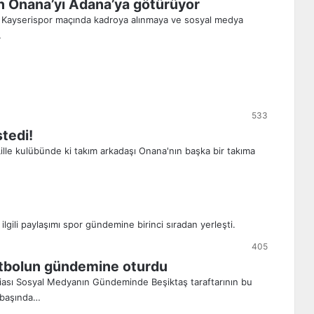
n Onana’yı Adana’ya götürüyor
. Kayserispor maçında kadroya alınmaya ve sosyal medya
…
533
tedi!
lle kulübünde ki takım arkadaşı Onana'nın başka bir takıma
405
futbolun gündemine oturdu
ddiası Sosyal Medyanın Gündeminde Beşiktaş taraftarının bu
n başında…