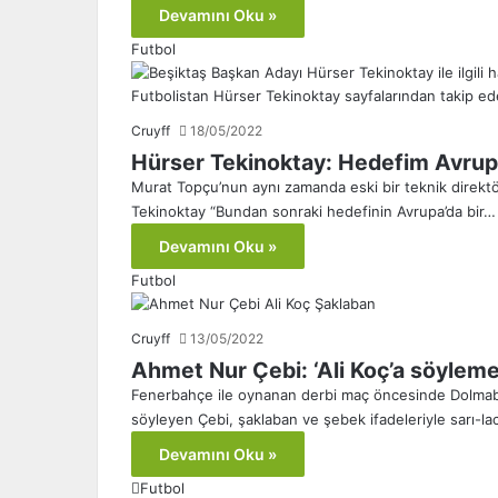
Devamını Oku »
Futbol
Cruyff
18/05/2022
Hürser Tekinoktay: Hedefim Avrupa
Murat Topçu’nun aynı zamanda eski bir teknik direkt
Tekinoktay “Bundan sonraki hedefinin Avrupa’da bir…
Devamını Oku »
Futbol
Cruyff
13/05/2022
Ahmet Nur Çebi: ‘Ali Koç’a söylemed
Fenerbahçe ile oynanan derbi maç öncesinde Dolmabahçe
söyleyen Çebi, şaklaban ve şebek ifadeleriyle sarı-la
Devamını Oku »
Futbol