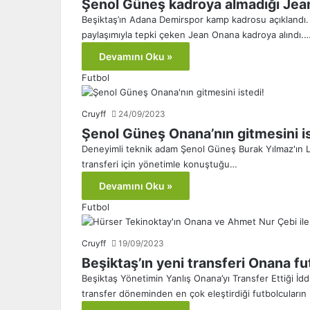
Şenol Güneş kadroya almadığı Jea
Beşiktaş’ın Adana Demirspor kamp kadrosu açıklandı
paylaşımıyla tepki çeken Jean Onana kadroya alındı.
Devamını Oku »
Futbol
Cruyff
24/09/2023
Şenol Güneş Onana’nın gitmesini is
Deneyimli teknik adam Şenol Güneş Burak Yılmaz'ın Li
transferi için yönetimle konuştuğu…
Devamını Oku »
Futbol
Cruyff
19/09/2023
Beşiktaş’ın yeni transferi Onana 
Beşiktaş Yönetimin Yanlış Onana’yı Transfer Ettiği İ
transfer döneminden en çok eleştirdiği futbolcuları