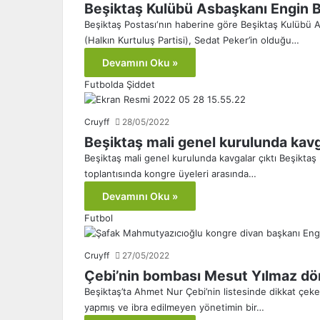
Beşiktaş Kulübü Asbaşkanı Engin B
Beşiktaş Postası‘nın haberine göre Beşiktaş Kulübü 
(Halkın Kurtuluş Partisi), Sedat Peker’in olduğu…
Devamını Oku »
Futbolda Şiddet
Cruyff
28/05/2022
Beşiktaş mali genel kurulunda kavga
Beşiktaş mali genel kurulunda kavgalar çıktı Beşiktaş 
toplantısında kongre üyeleri arasında…
Devamını Oku »
Futbol
Cruyff
27/05/2022
Çebi’nin bombası Mesut Yılmaz dö
Beşiktaş’ta Ahmet Nur Çebi’nin listesinde dikkat çek
yapmış ve ibra edilmeyen yönetimin bir…