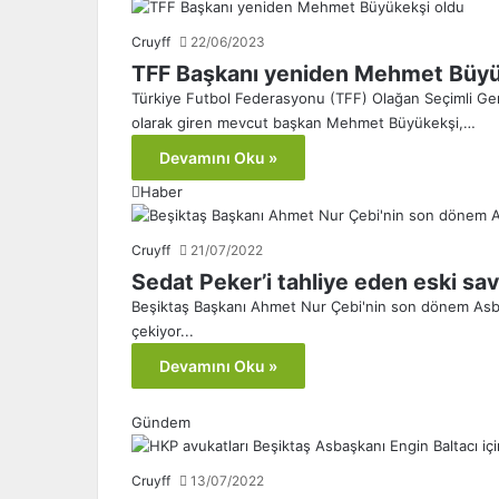
Cruyff
22/06/2023
TFF Başkanı yeniden Mehmet Büyü
Türkiye Futbol Federasyonu (TFF) Olağan Seçimli Gene
olarak giren mevcut başkan Mehmet Büyükekşi,…
Devamını Oku »
Haber
Cruyff
21/07/2022
Sedat Peker’i tahliye eden eski sav
Beşiktaş Başkanı Ahmet Nur Çebi'nin son dönem Asbaşka
çekiyor...
Devamını Oku »
Gündem
Cruyff
13/07/2022