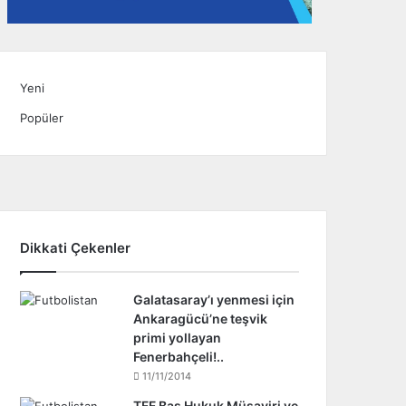
Yeni
Popüler
Dikkati Çekenler
Galatasaray’ı yenmesi için
Ankaragücü’ne teşvik
primi yollayan
Fenerbahçeli!..
11/11/2014
TFF Baş Hukuk Müşaviri ve