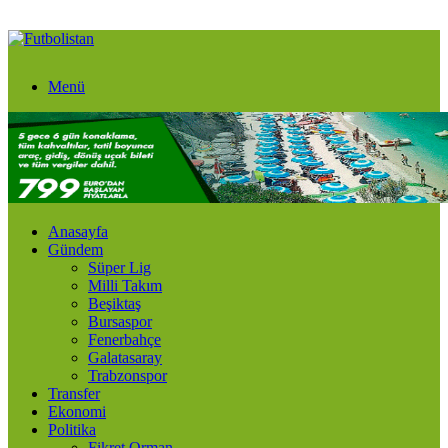
Menü
Anasayfa
Gündem
Süper Lig
Milli Takım
Beşiktaş
Bursaspor
Fenerbahçe
Galatasaray
Trabzonspor
Transfer
Ekonomi
Politika
Fikret Orman