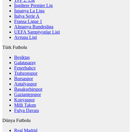
TFF 2. Lig
İngiltere Premier Lig
İspanya La Liga
İtalya Serie A
Fransa Ligue 1
Almanya Bundesliga
UEFA Şampiyonlar Ligi
Avrupa Ligi
Türk Futbolu
Beşiktaş
Galatasaray
Fenerbahçe
Trabzonspor
Bursaspor
Antalyaspor
Başakşehirspor
Gaziantepspor
Konyaspor
Milli Takım
Fulya Davası
Dünya Futbolu
Real Madrid