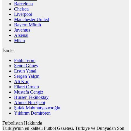
Barcelona
Chelsea
Liverpool
Manchester United
Bayern Münih
Juventus
Arsenal
Milan
İsimler
Fatih Terim
Şenol Güneş
Ersun Yanal
Sergen Yalçın
Ali Koç
Fikret Orman
Mustafa Cengiz
Hürser Tekinoktay
Ahmet Nur Çebi
Şafak Mahmutyazıcıoğlu
Yıldırım Demirören
Futbolistan Hakkında
Türkiye'nin en kaliteli Futbol Gazetesi, Türkiye ve Dünyadan Son