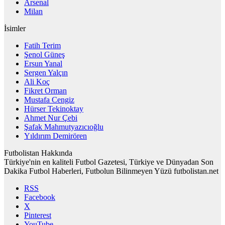
Arsenal
Milan
İsimler
Fatih Terim
Şenol Güneş
Ersun Yanal
Sergen Yalçın
Ali Koç
Fikret Orman
Mustafa Cengiz
Hürser Tekinoktay
Ahmet Nur Çebi
Şafak Mahmutyazıcıoğlu
Yıldırım Demirören
Futbolistan Hakkında
Türkiye'nin en kaliteli Futbol Gazetesi, Türkiye ve Dünyadan Son
Dakika Futbol Haberleri, Futbolun Bilinmeyen Yüzü futbolistan.net
RSS
Facebook
X
Pinterest
YouTube