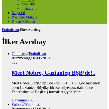
YouTube
Instagram
Kayıt Ol
Rastgele Makale
Kenar Bölmesi
Futbolistan
/
İlker Avcıbay
İlker Avcıbay
Gündem
Rummenigge
18/06/2014
522
Mert Nobre, Gaziantep BŞB’de!..
Mert Nobre Gaziantep BŞB'de!.. PTT 1. Lig'de mücadele
eden Gaziantep Büyükşehir Belediyespor, daha önce
Fenerbahçe ve Beşiktaş formaları giyen Mert…
Devamını Oku »
Futbol
Rummenigge
17/06/2014