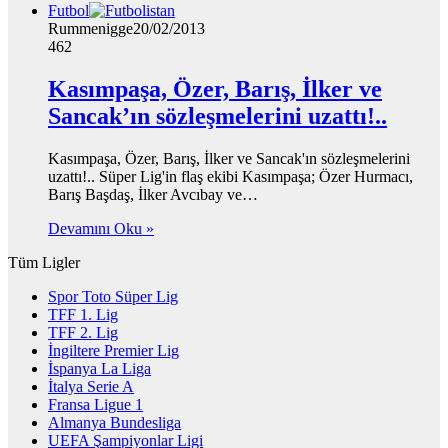
Futbol
Rummenigge
20/02/2013
462
Kasımpaşa, Özer, Barış, İlker ve
Sancak’ın sözleşmelerini uzattı!..
Kasımpaşa, Özer, Barış, İlker ve Sancak'ın sözleşmelerini
uzattı!.. Süper Lig'in flaş ekibi Kasımpaşa; Özer Hurmacı,
Barış Başdaş, İlker Avcıbay ve…
Devamını Oku »
Tüm Ligler
Spor Toto Süper Lig
TFF 1. Lig
TFF 2. Lig
İngiltere Premier Lig
İspanya La Liga
İtalya Serie A
Fransa Ligue 1
Almanya Bundesliga
UEFA Şampiyonlar Ligi