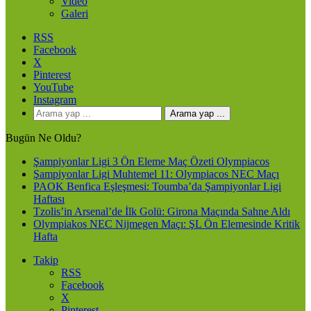
Video
Galeri
RSS
Facebook
X
Pinterest
YouTube
Instagram
Arama yap ...
Bugün Ne Oldu?
Şampiyonlar Ligi 3 Ön Eleme Maç Özeti Olympiacos
Şampiyonlar Ligi Muhtemel 11: Olympiacos NEC Maçı
PAOK Benfica Eşleşmesi: Toumba’da Şampiyonlar Ligi
Haftası
Tzolis’in Arsenal’de İlk Golü: Girona Maçında Sahne Aldı
Olympiakos NEC Nijmegen Maçı: ŞL Ön Elemesinde Kritik
Hafta
Takip
RSS
Facebook
X
Pinterest