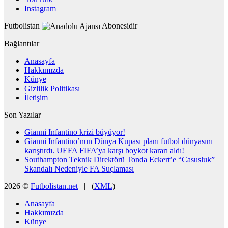
Instagram
Futbolistan
Abonesidir
Bağlantılar
Anasayfa
Hakkımızda
Künye
Gizlilik Politikası
İletişim
Son Yazılar
Gianni Infantino krizi büyüyor!
Gianni Infantino’nun Dünya Kupası planı futbol dünyasını
karıştırdı. UEFA FIFA’ya karşı boykot kararı aldı!
Southampton Teknik Direktörü Tonda Eckert’e “Casusluk”
Skandalı Nedeniyle FA Suçlaması
2026 ©
Futbolistan.net
| (
XML
)
Anasayfa
Hakkımızda
Künye