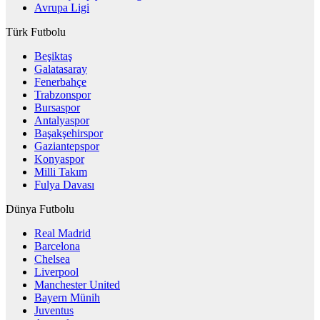
Avrupa Ligi
Türk Futbolu
Beşiktaş
Galatasaray
Fenerbahçe
Trabzonspor
Bursaspor
Antalyaspor
Başakşehirspor
Gaziantepspor
Konyaspor
Milli Takım
Fulya Davası
Dünya Futbolu
Real Madrid
Barcelona
Chelsea
Liverpool
Manchester United
Bayern Münih
Juventus