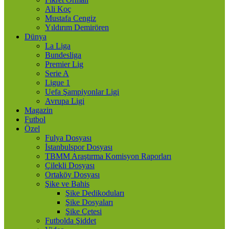
Ali Koç
Mustafa Cengiz
Yıldırım Demirören
Dünya
La Liga
Bundesliga
Premier Lig
Serie A
Ligue 1
Uefa Şampiyonlar Ligi
Avrupa Ligi
Magazin
Futbol
Özel
Fulya Dosyası
İstanbulspor Dosyası
TBMM Araştırma Komisyon Raporları
Çilekli Dosyası
Ortaköy Dosyası
Şike ve Bahis
Şike Dedikoduları
Şike Dosyaları
Şike Çetesi
Futbolda Şiddet