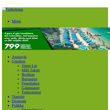
Menü
Anasayfa
Gündem
Süper Lig
Milli Takım
Beşiktaş
Bursaspor
Fenerbahçe
Galatasaray
Trabzonspor
Transfer
Ekonomi
Politika
Fikret Orman