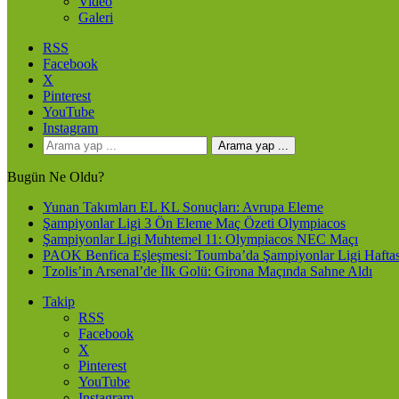
Video
Galeri
RSS
Facebook
X
Pinterest
YouTube
Instagram
Arama yap ...
Bugün Ne Oldu?
Yunan Takımları EL KL Sonuçları: Avrupa Eleme
Şampiyonlar Ligi 3 Ön Eleme Maç Özeti Olympiacos
Şampiyonlar Ligi Muhtemel 11: Olympiacos NEC Maçı
PAOK Benfica Eşleşmesi: Toumba’da Şampiyonlar Ligi Haftas
Tzolis’in Arsenal’de İlk Golü: Girona Maçında Sahne Aldı
Takip
RSS
Facebook
X
Pinterest
YouTube
Instagram