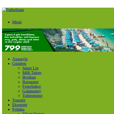
Menü
Anasayfa
Gündem
Süper Lig
Milli Takım
Beşiktaş
Bursaspor
Fenerbahçe
Galatasaray
Trabzonspor
Transfer
Ekonomi
Politika
Fikret Orman