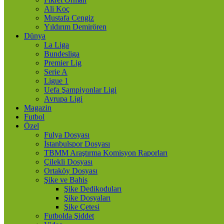
Ali Koç
Mustafa Cengiz
Yıldırım Demirören
Dünya
La Liga
Bundesliga
Premier Lig
Serie A
Ligue 1
Uefa Şampiyonlar Ligi
Avrupa Ligi
Magazin
Futbol
Özel
Fulya Dosyası
İstanbulspor Dosyası
TBMM Araştırma Komisyon Raporları
Çilekli Dosyası
Ortaköy Dosyası
Şike ve Bahis
Şike Dedikoduları
Şike Dosyaları
Şike Çetesi
Futbolda Şiddet