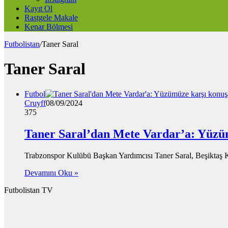
Kayıt Ol
Rastgele Makale
Kenar Bölmesi
Futbolistan
/
Taner Saral
Taner Saral
Futbol
Cruyff
08/09/2024
375
Taner Saral’dan Mete Vardar’a: Yüzü
Trabzonspor Kulübü Başkan Yardımcısı Taner Saral, Beşiktaş K
Devamını Oku »
Futbolistan TV