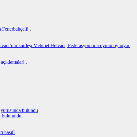
 Fenerbahçeli!..
lvacı’nın kardeşi Mehmet Helvacı; Federasyon orta oyunu oynuyor
açıklamalar!..
a bulunuldu
ı nasıl?