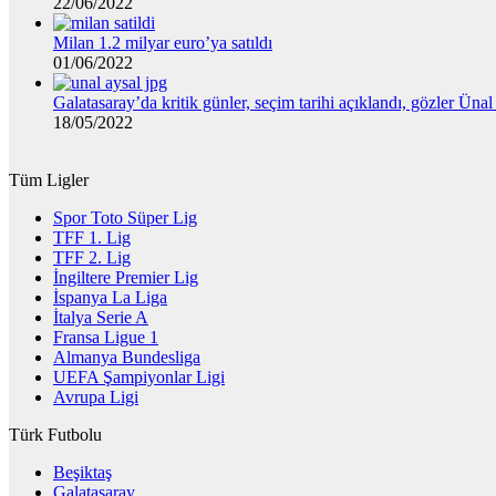
22/06/2022
Milan 1.2 milyar euro’ya satıldı
01/06/2022
Galatasaray’da kritik günler, seçim tarihi açıklandı, gözler Üna
18/05/2022
Tüm Ligler
Spor Toto Süper Lig
TFF 1. Lig
TFF 2. Lig
İngiltere Premier Lig
İspanya La Liga
İtalya Serie A
Fransa Ligue 1
Almanya Bundesliga
UEFA Şampiyonlar Ligi
Avrupa Ligi
Türk Futbolu
Beşiktaş
Galatasaray