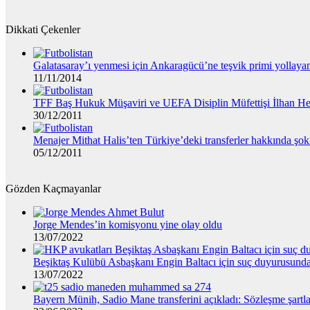
Dikkati Çekenler
Galatasaray’ı yenmesi için Ankaragücü’ne teşvik primi yollayan
11/11/2014
TFF Baş Hukuk Müşaviri ve UEFA Disiplin Müfettişi İlhan He
30/12/2011
Menajer Mithat Halis’ten Türkiye’deki transferler hakkında şok 
05/12/2011
Gözden Kaçmayanlar
Jorge Mendes’in komisyonu yine olay oldu
13/07/2022
Beşiktaş Kulübü Asbaşkanı Engin Baltacı için suç duyurusund
13/07/2022
Bayern Münih, Sadio Mane transferini açıkladı: Sözleşme şartlar