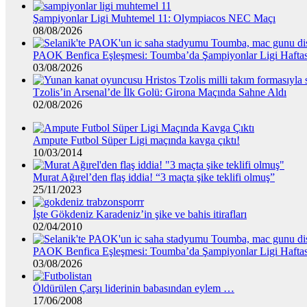
Şampiyonlar Ligi Muhtemel 11: Olympiacos NEC Maçı
08/08/2026
PAOK Benfica Eşleşmesi: Toumba’da Şampiyonlar Ligi Haftas
03/08/2026
Tzolis’in Arsenal’de İlk Golü: Girona Maçında Sahne Aldı
02/08/2026
Ampute Futbol Süper Ligi maçında kavga çıktı!
10/03/2014
Murat Ağırel’den flaş iddia! “3 maçta şike teklifi olmuş”
25/11/2023
İşte Gökdeniz Karadeniz’in şike ve bahis itirafları
02/04/2010
PAOK Benfica Eşleşmesi: Toumba’da Şampiyonlar Ligi Haftas
03/08/2026
Öldürülen Çarşı liderinin babasından eylem …
17/06/2008