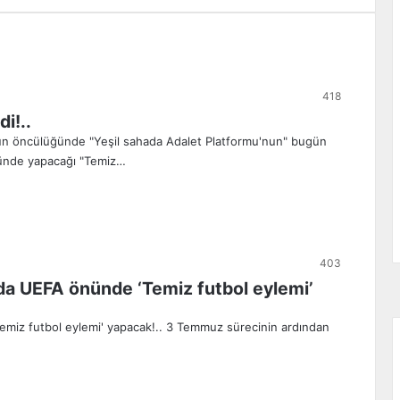
418
i!..
un öncülüğünde "Yeşil sahada Adalet Platformu'nun" bugün
nünde yapacağı "Temiz…
403
’da UEFA önünde ‘Temiz futbol eylemi’
Temiz futbol eylemi' yapacak!.. 3 Temmuz sürecinin ardından