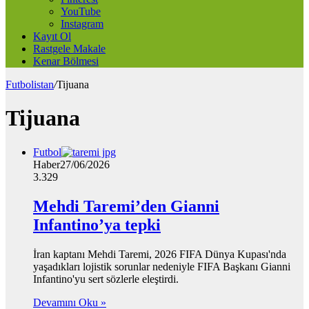
YouTube
Instagram
Kayıt Ol
Rastgele Makale
Kenar Bölmesi
Futbolistan
/
Tijuana
Tijuana
Futbol
Haber
27/06/2026
3.329
Mehdi Taremi’den Gianni
Infantino’ya tepki
İran kaptanı Mehdi Taremi, 2026 FIFA Dünya Kupası'nda
yaşadıkları lojistik sorunlar nedeniyle FIFA Başkanı Gianni
Infantino'yu sert sözlerle eleştirdi.
Devamını Oku »