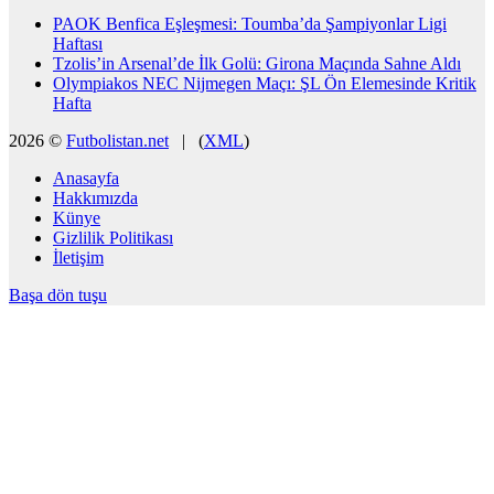
PAOK Benfica Eşleşmesi: Toumba’da Şampiyonlar Ligi
Haftası
Tzolis’in Arsenal’de İlk Golü: Girona Maçında Sahne Aldı
Olympiakos NEC Nijmegen Maçı: ŞL Ön Elemesinde Kritik
Hafta
2026 ©
Futbolistan.net
| (
XML
)
Anasayfa
Hakkımızda
Künye
Gizlilik Politikası
İletişim
Başa dön tuşu