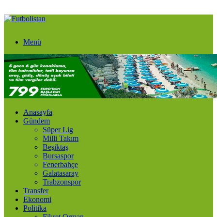
Menü
Anasayfa
Gündem
Süper Lig
Milli Takım
Beşiktaş
Bursaspor
Fenerbahçe
Galatasaray
Trabzonspor
Transfer
Ekonomi
Politika
Fikret Orman