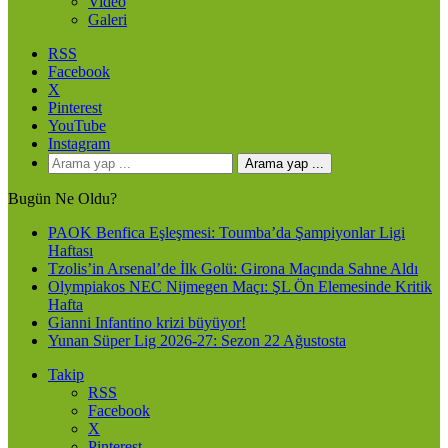
Video
Galeri
RSS
Facebook
X
Pinterest
YouTube
Instagram
Arama yap ...
Bugün Ne Oldu?
PAOK Benfica Eşleşmesi: Toumba’da Şampiyonlar Ligi
Haftası
Tzolis’in Arsenal’de İlk Golü: Girona Maçında Sahne Aldı
Olympiakos NEC Nijmegen Maçı: ŞL Ön Elemesinde Kritik
Hafta
Gianni Infantino krizi büyüyor!
Yunan Süper Lig 2026-27: Sezon 22 Ağustosta
Takip
RSS
Facebook
X
Pinterest