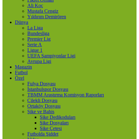
Ali Koç
Mustafa Cengiz
Yıldırım Demirören
Dünya
La Liga
Bundesliga
Premier Lig
Serie A
Ligue 1
UEFA Şampiyonlar Ligi
Avrupa Ligi
Magazin
Futbol
Özel
Fulya Dosyası
İstanbulspor Dosyası
TBMM Araştırma Komisyon Raporları
Çilekli Dosyası
Ortaköy Dosyası
Şike ve Bahis
Şike Dedikoduları
Şike Dosyaları
Şike Çetesi
Futbolda Şiddet