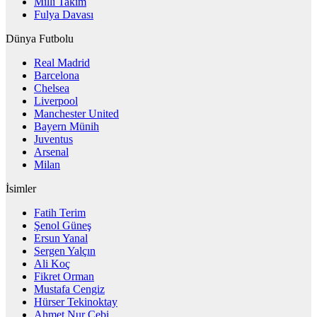
Milli Takım
Fulya Davası
Dünya Futbolu
Real Madrid
Barcelona
Chelsea
Liverpool
Manchester United
Bayern Münih
Juventus
Arsenal
Milan
İsimler
Fatih Terim
Şenol Güneş
Ersun Yanal
Sergen Yalçın
Ali Koç
Fikret Orman
Mustafa Cengiz
Hürser Tekinoktay
Ahmet Nur Çebi