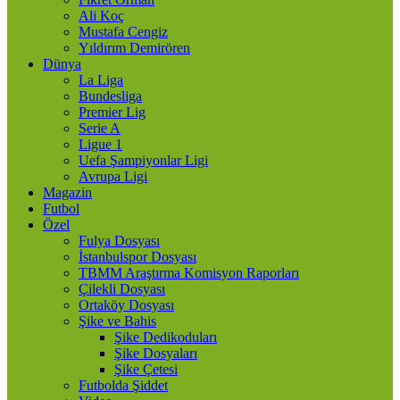
Ali Koç
Mustafa Cengiz
Yıldırım Demirören
Dünya
La Liga
Bundesliga
Premier Lig
Serie A
Ligue 1
Uefa Şampiyonlar Ligi
Avrupa Ligi
Magazin
Futbol
Özel
Fulya Dosyası
İstanbulspor Dosyası
TBMM Araştırma Komisyon Raporları
Çilekli Dosyası
Ortaköy Dosyası
Şike ve Bahis
Şike Dedikoduları
Şike Dosyaları
Şike Çetesi
Futbolda Şiddet