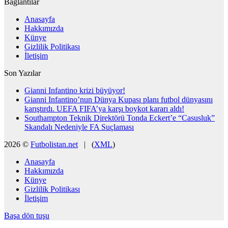
Bağlantılar
Anasayfa
Hakkımızda
Künye
Gizlilik Politikası
İletişim
Son Yazılar
Gianni Infantino krizi büyüyor!
Gianni Infantino’nun Dünya Kupası planı futbol dünyasını
karıştırdı. UEFA FIFA’ya karşı boykot kararı aldı!
Southampton Teknik Direktörü Tonda Eckert’e “Casusluk”
Skandalı Nedeniyle FA Suçlaması
2026 ©
Futbolistan.net
| (
XML
)
Anasayfa
Hakkımızda
Künye
Gizlilik Politikası
İletişim
Başa dön tuşu