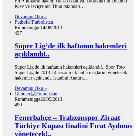
FIFA kokartlı hakem Halis Özkahya, Ukrayna'nın Dinamo
Kiev ve İsviçre'nin Thun takımları…
Devamını Oku »
Futbol
Rummenigge
14/08/2013
437
Süper Lig’de ilk haftanın hakemleri
açıklandı!..
Süper Lig'de ilk haftanın hakemleri açıklandı!.. Spor Toto
Süper Lig'de 2013-14 sezonu ilk hafta maçlarını yönetecek
hakemler açıklandı. İstanbul Atatürk…
Devamını Oku »
Gündem
Rummenigge
20/05/2013
490
Fenerbahçe – Trabzonspor Ziraat
Türkiye Kupası finalini Fırat Aydınus
yönetecek!..