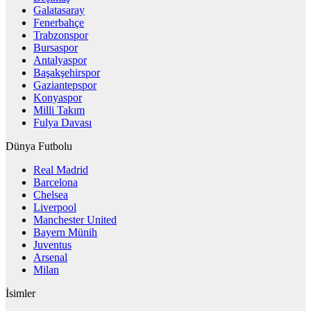
Galatasaray
Fenerbahçe
Trabzonspor
Bursaspor
Antalyaspor
Başakşehirspor
Gaziantepspor
Konyaspor
Milli Takım
Fulya Davası
Dünya Futbolu
Real Madrid
Barcelona
Chelsea
Liverpool
Manchester United
Bayern Münih
Juventus
Arsenal
Milan
İsimler