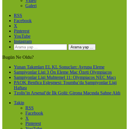
Video
Galeri
RSS
Facebook
X
Pinterest
YouTube
Instagram
Arama yap ...
Bugün Ne Oldu?
Yunan Takımları EL KL Sonuçları: Avrupa Eleme
Şampiyonlar Ligi 3 Ön Eleme Maç Özeti Olympiacos
Şampiyonlar Ligi Muhtemel 11: Olympiacos NEC Maçı
PAOK Benfica Eşleşmesi: Toumba’da Şampiyonlar Ligi
Haftası
Tzolis’in Arsenal’de İlk Golü: Girona Maçında Sahne Aldı
Takip
RSS
Facebook
X
Pinterest
YouTube