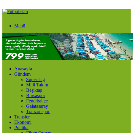
Menü
Anasayfa
Gündem
Süper Lig
Milli Takım
Beşiktaş
Bursaspor
Fenerbahçe
Galatasaray
Trabzonspor
Transfer
Ekonomi
Politika
Fikret Orman