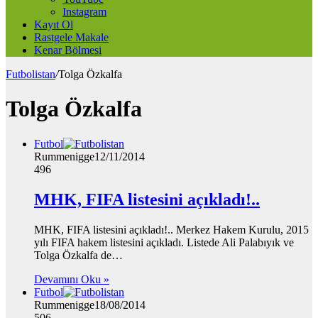
Instagram
Kayıt Ol
Rastgele Makale
Kenar Bölmesi
Futbolistan
/
Tolga Özkalfa
Tolga Özkalfa
Futbol
Rummenigge
12/11/2014
496
MHK, FIFA listesini açıkladı!..
MHK, FIFA listesini açıkladı!.. Merkez Hakem Kurulu, 2015
yılı FIFA hakem listesini açıkladı. Listede Ali Palabıyık ve
Tolga Özkalfa de…
Devamını Oku »
Futbol
Rummenigge
18/08/2014
506