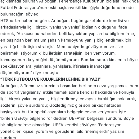
açıklamada bulunan Arıboğan, Fenerbahçe Kulübü’nün iddiaları hakkında
Futbol Federasyonu’nun eski başkanvekili kimliğiyle değerlendirmede
bulunacağını söyledi.
HTSpor’un haberine göre, Arıboğan, bugün gazetelerde kendisi ve
arkadaşlarıyla ilgili birçok ”yanlış ve yanlış” iddianın olduğunu ifade
ederek, “Açıkçası bu haberler, belli kaynaktan yapılan bu bilgilendirme,
en başından beri malum şahsın kamuoyunu yanlış bilgilendirmek için
yarattığı bir iletişim stratejisi. Memnuniyetle gözlüyorum ve size
belirtmek istiyorum ki bu iletişim stratejisini ben yemiyorum,
kamuoyunun da yediğini düşünmüyorum. Bundan sonra kimsenin böyle
spekülasyonlara, yalanlara, yanlışlara, iftiralara inanacağını
düşünmüyorum” diye konuştu.
“TÜRK FUTBOLU VE KULÜPLERİN LEHİNE BİR YAZI”
Arıboğan, 3 Temmuz sürecinin başından beri hem ceza yargılaması hem
de sportif yargılamayı etkilememek adına kendisi hakkında ve konuyla
ilgili birçok yalan ve yanlış bilgilendirmeyi cevapsız bıraktığını anlatarak,
sözlerini şöyle sürdürdü; Gözlediğimiz gibi son birkaç haftadan
başlayarak bu tür spekülasyonlara belgeyle cevap veriyorum. İşte
‘birileri UEFA’yı bilgilendirdi’ dediler. UEFA’nın belgesini sundum. Böyle
bir bilgilendirme olmadığını UEFA kendisi söylüyor. ‘Federasyon
yöneticileri kişisel yorum ve görüşlerini bildirmemişlerdir’ yazısını
sundum