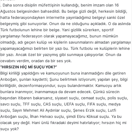
. Daha sonra disiplin müfettişinin kullandığı, benim imzam olan 16
Ağustos belgesinden bahsedildi. Bu belge gizli değil, herkesin bildiği,
hatta federasyondayken internette yayınladığımız belgeyi sanki özel
belgeymiş gibi sunuyorlar. Onun da ne olduğunu açıkladık. O da aslında
Türk futbolunun lehine bir belge. Yani gizlilik sürerken, sportif
yargılamayı federasyon olarak yapamayacağımız, bunun mümkün
olmadığı, adı geçen kulüp ve kişilerin savunmalarını almadan yargılamayı
yapamayacağımızı belirten bir yazı bu. Türk futbolu ve kulüplerin lehine
bir yazı. Ancak özel bir yazıymış gibi sunmaya çalışıyorlar. Onun da
cevabını verdim, oradan da bir ses yok.
“HIRSIZIN HİÇ Mİ SUÇU YOK?”
Bilgi kirliliği yapıldığını ve kamuoyunun buna inanmadığını dile getiren
Arıboğan, şunları kaydetti; Şunu belirtmek istiyorum; yapılan şey, bilgi
kirliliğidir, dezenformasyondur, suyu bulandırmaktır. Kamuoyu artık
bunlara inanmıyor, inanmamaya da devam edecek. Çünkü sürecin
başından itibaren bakarsanız, siyaset suçlu, cemaat suçlu, polis suçlu,
savcı suçlu, TFF suçlu, CAS suçlu, UEFA suçlu, FIFA suçlu, medya
suçlu, Sayın Mehmet Ali Aydınlar suçlu, Şenes Erzik suçlu, Lutfi
Arıboğan suçlu, İlhan Helvacı suçlu, şimdi Ebru Köksal suçlu. Ya bu
olacak şey değil. Hani ünlü fıkradaki deyimi hatırlatıyor; hırsızın hiç mi
suçu yok?