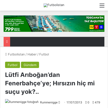
M
Futbolistan
/
Haber
/
Futbol
Futbol
Gündem
Lütfi Arıboğan’dan
Fenerbahçe’ye; Hırsızın hiç mi
suçu yok?..
Rummenigge
F
17/07/2013
0
479