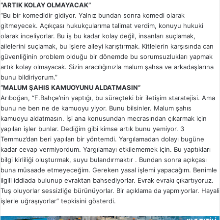
“ARTIK KOLAY OLMAYACAK”
“Bu bir komedidir gidiyor. Yalnız bundan sonra komedi olarak
gitmeyecek. Açıkçası hukukçularıma talimat verdim, konuyu hukuki
olarak inceliyorlar. Bu iş bu kadar kolay değil, insanları suçlamak,
ailelerini suçlamak, bu işlere aileyi karıştırmak. Kitlelerin karşısında can
güvenliğinin problem olduğu bir dönemde bu sorumsuzlukları yapmak
artık kolay olmayacak. Sizin aracılığınızla malum şahsa ve arkadaşlarına
bunu bildiriyorum.”
“MALUM ŞAHIS KAMUOYUNU ALDATMASIN”
Arıboğan, “F.Bahçe’nin yaptığı, bu süreçteki bir iletişim staratejisi. Ama
bunu ne ben ne de kamuoyu yiyor. Bunu bilsinler. Malum şahıs
kamuoyu aldatmasın. İşi ana konusundan mecrasından çıkarmak için
yapılan işler bunlar. Dediğim gibi kimse artık bunu yemiyor. 3
Temmuz’dan beri yapılan bir yöntemdi. Yargılamadan dolayı bugüne
kadar cevap vermiyordum. Yargılamayı etkilememek için. Bu yaptıkları
bilgi kirliliği oluşturmak, suyu bulandırmaktır . Bundan sonra açıkçası
buna müsaade etmeyeceğim. Gereken yasal işlemi yapacağım. Benimle
ilgili iddiada bulunup evraktan bahsediyorlar. Evrak evrakı çıkartıyoruz.
Tuş oluyorlar sessizliğe bürünüyorlar. Bir açıklama da yapmıyorlar. Hayali
işlerle uğraşıyorlar” tepkisini gösterdi.