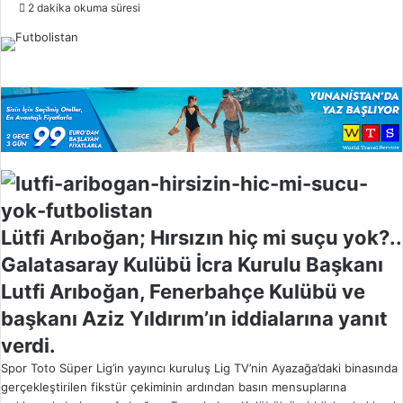
o
2 dakika okuma süresi
l
l
o
w
o
n
X
Lütfi Arıboğan; Hırsızın hiç mi suçu yok?..
Galatasaray Kulübü İcra Kurulu Başkanı
Lutfi Arıboğan, Fenerbahçe Kulübü ve
başkanı Aziz Yıldırım’ın iddialarına yanıt
verdi.
Spor Toto Süper Lig’in yayıncı kuruluş Lig TV’nin Ayazağa’daki binasında
gerçekleştirilen fikstür çekiminin ardından basın mensuplarına