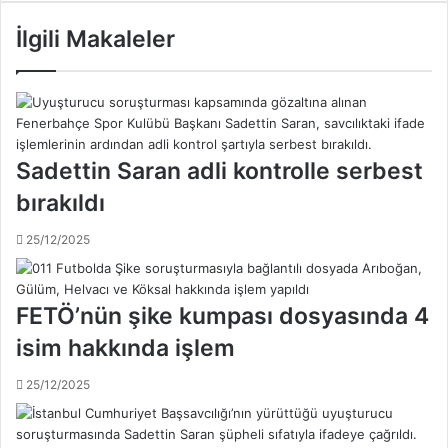
n
o
e
İlgili Makaleler
'
r
d
b
a
a
n
h
F
ç
e
e
Sadettin Saran adli kontrolle serbest
n
'
e
d
bırakıldı
r
e
b
n
25/12/2025
a
Ş
h
e
ç
n
FETÖ’nün şike kumpası dosyasında 4
e
e
'
s
isim hakkında işlem
y
E
e
r
25/12/2025
k
z
ö
i
t
k