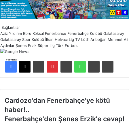
Bağlantılar
Aziz Yıldırım
Ebru Köksal
Fenerbahçe
Fenerbahçe Kulübü
Galatasaray
Galatasaray Spor Kulübü
İlhan Helvacı
Lig TV
Lütfi Arıboğan
Mehmet Ali
Aydınlar
Şenes Erzik
Süper Lig
Türk Futbolu
Paylaş
Facebook
X
LinkedIn
Pinterest
Reddit
WhatsApp
E-Posta ile paylaş
Yazdır
C
Cardozo'dan Fenerbahçe'ye kötü
a
haber!..
r
d
F
Fenerbahçe'den Şenes Erzik'e cevap!
o
e
z