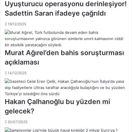
Uyuşturucu operasyonu derinleşiyor!
ü
'
h
e
Sadettin Saran ifadeye çağrıldı
a
c
b
e
19/12/2025
e
v
r
a
!
p
.
!
Murat Ağırel’den bahis soruşturması
.
açıklaması
14/12/2025
Hakan Çalhanoğlu bu yüzden mi
gelecek?
20/07/2025