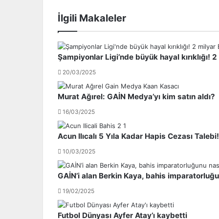
l
i
İlgili Makaleler
d
k
o
t
k
a
u
ş
Şampiyonlar Ligi’nde büyük hayal kırıklığı! 2 
t
'
l
a
20/03/2025
a
i
m
k
Murat Ağırel: GAİN Medya’yı kim satın aldı?
a
i
l
n
16/03/2025
a
c
r
i
Acun Ilıcalı 5 Yıla Kadar Hapis Cezası Talebi!
a
ş
10/03/2025
P
o
a
k
r
!
GAİN’i alan Berkin Kaya, bahis imparatorluğ
i
19/02/2025
s
'
t
Futbol Dünyası Ayfer Atay’ı kaybetti