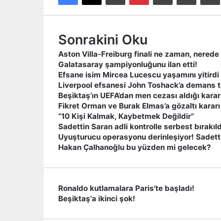
Sonrakini Oku
Aston Villa-Freiburg finali ne zaman, nered
Galatasaray şampiyonluğunu ilan etti!
Efsane isim Mircea Lucescu yaşamını yitirdi
Liverpool efsanesi John Toshack’a demans t
Beşiktaş’ın UEFA’dan men cezası aldığı karar
Fikret Orman ve Burak Elmas’a gözaltı kararı
“10 Kişi Kalmak, Kaybetmek Değildir”
Sadettin Saran adli kontrolle serbest bırakıld
Uyuşturucu operasyonu derinleşiyor! Sadetti
Hakan Çalhanoğlu bu yüzden mi gelecek?
Ronaldo kutlamalara Paris'te başladı!
R
Beşiktaş'a ikinci şok!
o
B
n
e
a
ş