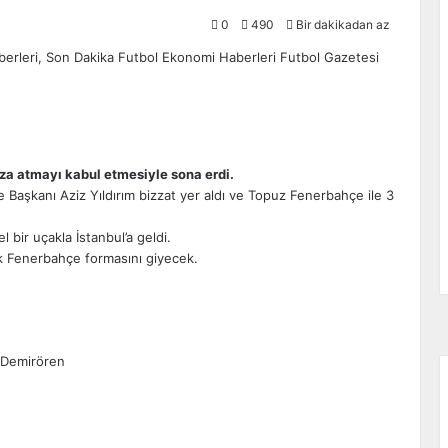
0
490
Bir dakikadan az
za atmayı kabul etmesiyle sona erdi.
 Başkanı Aziz Yıldırım bizzat yer aldı ve Topuz Fenerbahçe ile 3
l bir uçakla İstanbul’a geldi.
rak Fenerbahçe formasını giyecek.
m Demirören
zdır