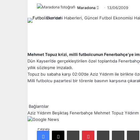
Maradona
F
13/06/2009
o
l
l
o
w
o
Mehmet Topuz krizi, milli futbolcunun Fenerbahçe’ye im
n
Dün Kayseri’de gerçekleştirilen özel toplantıda Fenerbahçe
yıllık sözleşme imzaladı.
X
Topuz bu sabaha karşı 02:00’de Aziz Yıldırım ile birlikte öze
Milli futbolcu pazartesi bir törenle basının karşısına çıka
Bağlantılar
Aziz Yıldırım
Beşiktaş
Fenerbahçe
Mehmet Topuz
Yıldırı
Paylaş
Facebook
X
LinkedIn
Pinterest
Reddit
E-Posta ile paylaş
Ya