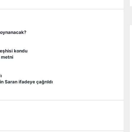
e oynanacak?
eşhisi kondu
 metni
ı
n Saran ifadeye çağrıldı