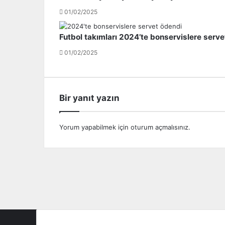
e
01/02/2025
b
a
Futbol takımları 2024’te bonservislere serve
ş
l
01/02/2025
a
d
ı
!
Bir yanıt yazın
Yorum yapabilmek için
oturum açmalısınız
.