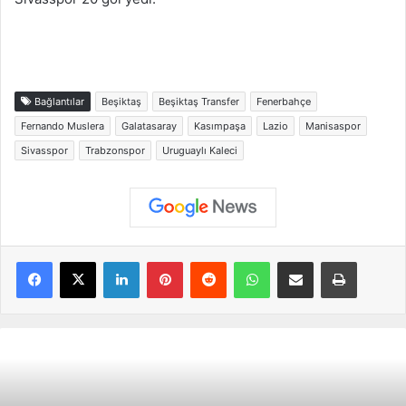
Bağlantılar
Beşiktaş
Beşiktaş Transfer
Fenerbahçe
Fernando Muslera
Galatasaray
Kasımpaşa
Lazio
Manisaspor
Sivasspor
Trabzonspor
Uruguaylı Kaleci
Facebook
X
LinkedIn
Pinterest
Reddit
WhatsApp
E-Posta ile paylaş
Yazdır