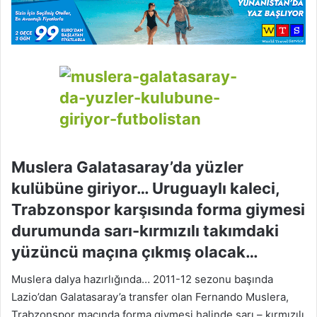
w
o
n
X
Muslera Galatasaray’da yüzler
kulübüne giriyor… Uruguaylı kaleci,
Trabzonspor karşısında forma giymesi
durumunda sarı-kırmızılı takımdaki
yüzüncü maçına çıkmış olacak…
Muslera dalya hazırlığında… 2011-12 sezonu başında
Lazio’dan Galatasaray’a transfer olan Fernando Muslera,
Trabzonspor maçında forma giymesi halinde sarı – kırmızılı