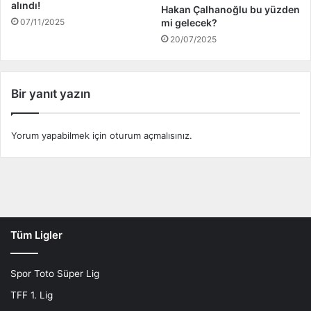
alındı!
!
Hakan Çalhanoğlu bu yüzden
07/11/2025
mi gelecek?
.
.
20/07/2025
Bir yanıt yazın
Yorum yapabilmek için
oturum açmalısınız
.
Tüm Ligler
Spor Toto Süper Lig
TFF 1. Lig