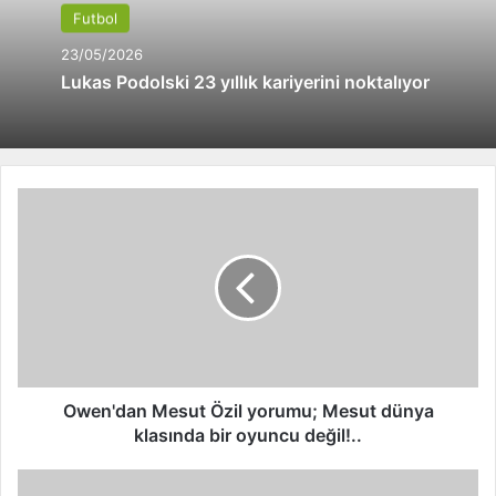
Futbol
23/05/2026
Lukas Podolski 23 yıllık kariyerini noktalıyor
O
w
e
n
'
d
a
n
M
e
Owen'dan Mesut Özil yorumu; Mesut dünya
s
klasında bir oyuncu değil!..
u
t
B