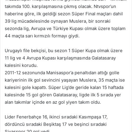
takımda 100. karşılaşmasına çıkmış olacak. Ntvspor’un
haberine göre, ilk geldiği sezon Süper Final maçları dahil
39 lig mücadelesinde oynayan Muslera, bir sonraki
sezonda lig, Avrupa ve Türkiye Kupası olmak üzere toplam
44 maçta sarı kırmızılı formayı giydi.
Urugaylı file bekçisi, bu sezon 1 Süper Kupa olmak üzere
11 lig ve 4 Avrupa Kupası karşılaşmasında Galatasaray
kalesini korudu.
2011-12 sezonunda Manisaspor’a penaltıdan attığı golle
kariyerinin ilk gol sevincini yaşayan Muslera, 35 maçta ise
kalesini gole kapattı. Süper Lig’de geride kalan 15 haftada
kalesinde 15 gol gören Galatasaray, ligde ilk 5 sırada yer
alan takımlar içinde en az gol yiyen takım oldu.
Lider Fenerbahçe 16, ikinci sıradaki Kasımpaşa 17,
dördüncü sıradaki Beşiktaş 17 ve beşinci sıradaki
Sivasspor 20 gol yedi.