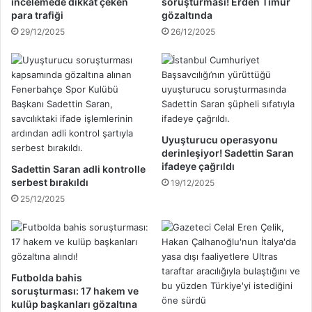
y
incelemede dikkat çeken
soruşturması! Erden Timur
l
a
para trafiği
gözaltında
a
i
29/12/2025
26/12/2025
s
l
ı
k
n
h
d
a
a
r
b
ç
i
!
Uyuşturucu operasyonu
r
.
derinleşiyor! Sadettin Saran
o
.
ifadeye çağrıldı
Sadettin Saran adli kontrolle
y
serbest bırakıldı
19/12/2025
u
25/12/2025
n
c
u
d
e
ğ
Futbolda bahis
soruşturması: 17 hakem ve
i
kulüp başkanları gözaltına
l