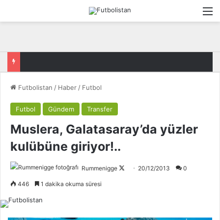
M
Futbolistan
/
Haber
/
Futbol
Futbol
Gündem
Transfer
Muslera, Galatasaray’da yüzler
kulübüne giriyor!..
Rummenigge
F
20/12/2013
0
o
446
1 dakika okuma süresi
l
l
o