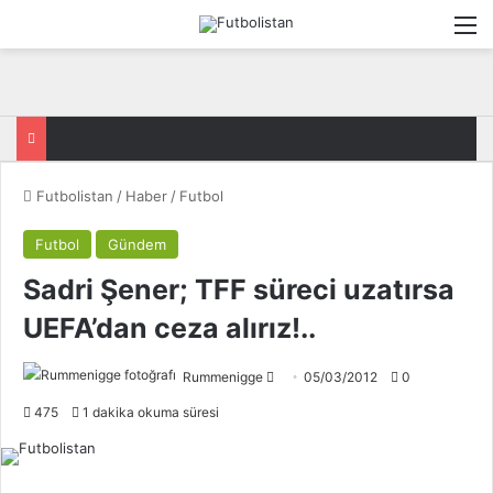
M
Futbolistan
/
Haber
/
Futbol
Futbol
Gündem
Sadri Şener; TFF süreci uzatırsa
UEFA’dan ceza alırız!..
Rummenigge
F
05/03/2012
0
o
475
1 dakika okuma süresi
l
l
o