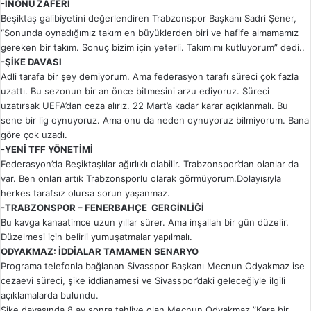
-İNÖNÜ ZAFERİ
Beşiktaş galibiyetini değerlendiren Trabzonspor Başkanı Sadri Şener,
“Sonunda oynadığımız takım en büyüklerden biri ve hafife almamamız
gereken bir takım. Sonuç bizim için yeterli. Takımımı kutluyorum” dedi..
-ŞİKE DAVASI
Adli tarafa bir şey demiyorum. Ama federasyon tarafı süreci çok fazla
uzattı. Bu sezonun bir an önce bitmesini arzu ediyoruz. Süreci
uzatırsak UEFA’dan ceza alırız. 22 Mart’a kadar karar açıklanmalı. Bu
sene bir lig oynuyoruz. Ama onu da neden oynuyoruz bilmiyorum. Bana
göre çok uzadı.
-YENİ TFF YÖNETİMİ
Federasyon’da Beşiktaşlılar ağırlıklı olabilir. Trabzonspor’dan olanlar da
var. Ben onları artık Trabzonsporlu olarak görmüyorum.Dolayısıyla
herkes tarafsız olursa sorun yaşanmaz.
-TRABZONSPOR – FENERBAHÇE GERGİNLİĞİ
Bu kavga kanaatimce uzun yıllar sürer. Ama inşallah bir gün düzelir.
Düzelmesi için belirli yumuşatmalar yapılmalı.
ODYAKMAZ: İDDİALAR TAMAMEN SENARYO
Programa telefonla bağlanan Sivasspor Başkanı Mecnun Odyakmaz ise
cezaevi süreci, şike iddianamesi ve Sivasspor’daki geleceğiyle ilgili
açıklamalarda bulundu.
Şike davasında 8 ay sonra tahliye olan Mecnun Odyakmaz ”Kara bir