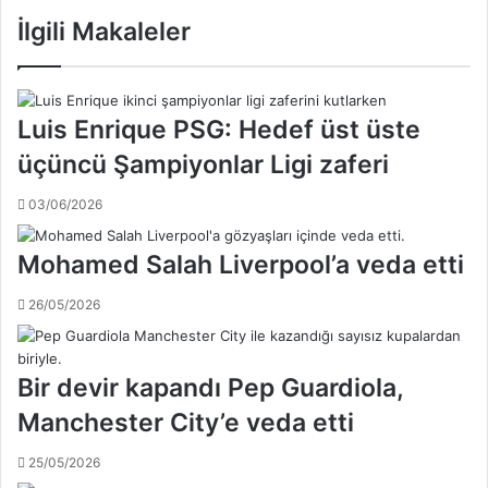
a
U
İlgili Makaleler
h
E
ç
F
e
A
l
A
Luis Enrique PSG: Hedef üst üste
i
v
S
üçüncü Şampiyonlar Ligi zaferi
r
e
u
r
p
03/06/2026
d
a
a
L
Mohamed Salah Liverpool’a veda etti
r
i
K
g
26/05/2026
e
i
s
'
i
n
m
Bir devir kapandı Pep Guardiola,
d
a
e
Manchester City’e veda etti
l
k
'
i
25/05/2026
d
r