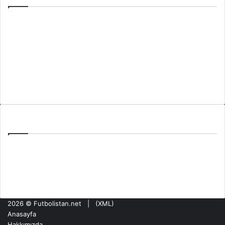
Anasayfa
Hakkımızda
Künye
Gizlilik Politikası
İletişim
Son Yazılar
PAOK Benfica Eşleşmesi: Toumba’da Şampiyonlar Ligi Haftası
Tzolis’in Arsenal’de İlk Golü: Girona Maçında Sahne Aldı
Olympiakos NEC Nijmegen Maçı: ŞL Ön Elemesinde Kritik Hafta
2026 ©
Futbolistan.net
| (
XML
)
Anasayfa
Hakkımızda