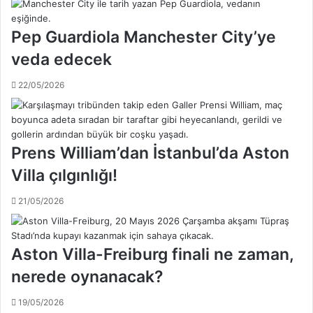
a
a
n
k
G
Pep Guardiola Manchester City’ye
i
a
b
veda edecek
l
i
a
A
22/05/2026
t
t
a
l
s
e
a
t
Prens William’dan İstanbul’da Aston
r
i
a
c
Villa çılgınlığı!
y
o
l
M
21/05/2026
ı
a
l
d
a
r
Aston Villa-Freiburg finali ne zaman,
r
i
'
nerede oynanacak?
d
ı
t
k
u
19/05/2026
ı