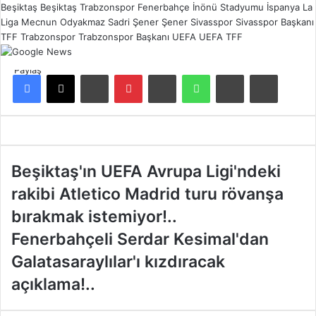
Beşiktaş
Beşiktaş Trabzonspor
Fenerbahçe
İnönü Stadyumu
İspanya
La
Liga
Mecnun Odyakmaz
Sadri Şener
Şener
Sivasspor
Sivasspor Başkanı
TFF
Trabzonspor
Trabzonspor Başkanı
UEFA
UEFA TFF
Paylaş
Facebook
X
LinkedIn
Pinterest
Reddit
WhatsApp
E-Posta ile paylaş
Yazdır
B
Beşiktaş'ın UEFA Avrupa Ligi'ndeki
e
rakibi Atletico Madrid turu rövanşa
ş
i
bırakmak istemiyor!..
k
F
Fenerbahçeli Serdar Kesimal'dan
t
e
a
Galatasaraylılar'ı kızdıracak
n
ş
e
açıklama!..
'
r
ı
b
n