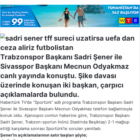
w
o
n
X
Trabzonspor Başkanı Sadri Şener ile
Sivasspor Başkanı Mecnun Odyakmaz
canlı yayında konuştu. Şike davası
üzerinde konuşan iki başkan, çarpıcı
açıklamalarda bulundu.
Habertürk TV’de “Sportürk” adlı programa Trabzonspor Başkanı Sadri
Şener ile Sivasspor Başkanı Mecnun Odyakmaz telefon bağlantısıyla
konuk oldu. Ajansspor.com’un haberine göre, Trabzonspor Başkanı
Sadri Şener, Trabzon-spor’un İnönü Stadı’nda Beşiktaş’ı 2-1 mağlup
ettiği karşılama sonrası Sportürk’te soruları yanıtladı.
Şener’in açıklamalarının satır başları şöyle;