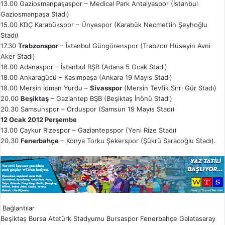
13.00 Gaziosmanpaşaspor – Medical Park Antalyaspor (İstanbul
Gaziosmanpaşa Stadı)
15.00 KDÇ Karabükspor – Ünyespor (Karabük Necmettin Şeyhoğlu
Stadı)
17.30
Trabzonspor
– İstanbul Güngörenspor (Trabzon Hüseyin Avni
Aker Stadı)
18.00 Adanaspor – İstanbul BŞB (Adana 5 Ocak Stadı)
18.00 Ankaragücü – Kasımpaşa (Ankara 19 Mayıs Stadı)
18.00 Mersin İdman Yurdu –
Sivasspor
(Mersin Tevfik Sırrı Gür Stadı)
20.00
Beşiktaş
– Gaziantep BŞB (Beşiktaş İnönü Stadı)
20.30 Samsunspor – Orduspor (Samsun 19 Mayıs Stadı)
12 Ocak 2012 Perşembe
13.00 Çaykur Rizespor – Gaziantepspor (Yeni Rize Stadı)
20.30
Fenerbahçe
– Konya Torku Şekerspor (Şükrü Saracoğlu Stadı).
Bağlantılar
Beşiktaş
Bursa Atatürk Stadyumu
Bursaspor
Fenerbahçe
Galatasaray