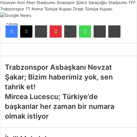
Hüseyin Avni Aker Stadyumu
Sivasspor
Şükrü Saraçoğlu Stadyumu
TFF
Trabzonspor
TT Arena
Türkiye Kupası
Ziraat Türkiye Kupası
Paylaş
Facebook
X
LinkedIn
Pinterest
Reddit
WhatsApp
E-Posta ile paylaş
Yazdır
T
Trabzonspor Asbaşkanı Nevzat
r
Şakar; Bizim haberimiz yok, sen
a
b
tahrik et!
z
M
Mircea Lucescu; Türkiye’de
o
i
n
başkanlar her zaman bir numara
r
s
c
olmak istiyor
p
e
o
a
r
L
A