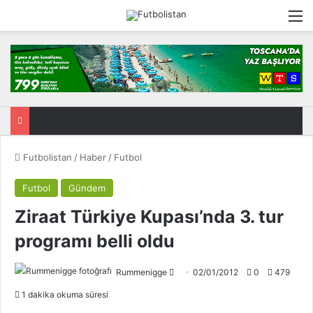
M
Futbolistan
/
Haber
/
Futbol
Futbol
Gündem
Ziraat Türkiye Kupası’nda 3. tur
programı belli oldu
Rummenigge
F
02/01/2012
0
479
o
1 dakika okuma süresi
l