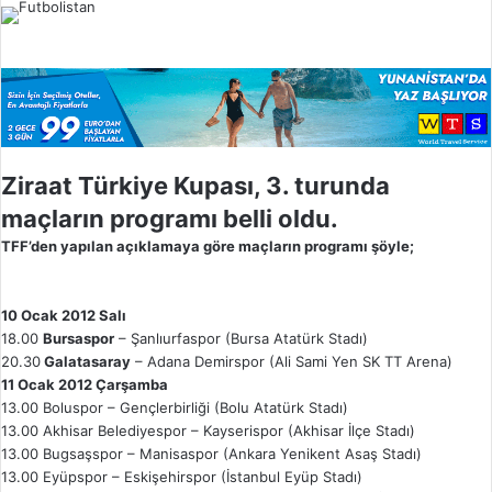
l
o
w
o
n
X
Ziraat Türkiye Kupası, 3. turunda
maçların programı belli oldu.
TFF’den yapılan açıklamaya göre maçların programı şöyle;
10 Ocak 2012 Salı
18.00
Bursaspor
– Şanlıurfaspor (Bursa Atatürk Stadı)
20.30
Galatasaray
– Adana Demirspor (Ali Sami Yen SK TT Arena)
11 Ocak 2012 Çarşamba
13.00 Boluspor – Gençlerbirliği (Bolu Atatürk Stadı)
13.00 Akhisar Belediyespor – Kayserispor (Akhisar İlçe Stadı)
13.00 Bugsaşspor – Manisaspor (Ankara Yenikent Asaş Stadı)
13.00 Eyüpspor – Eskişehirspor (İstanbul Eyüp Stadı)