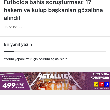
Futbolda bahis soruşturması: 17
a
o
h
hakem ve kulüp başkanları gözaltına
l
r
m
i
alındı!
a
k
k
e
07/11/2025
i
t
s
!
t
Bir yanıt yazın
i
y
o
Yorum yapabilmek için
oturum açmalısınız
.
r
Tüm Ligler