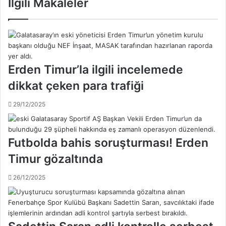
İlgili Makaleler
u
s
c
b
e
a
s
ş
c
k
u
a
Erden Timur’la ilgili incelemede
;
n
T
dikkat çeken para trafiği
ı
ü
N
r
e
29/12/2025
k
v
i
z
y
a
Futbolda bahis soruşturması! Erden
e
t
’
Timur gözaltında
Ş
d
a
e
26/12/2025
k
b
a
a
r
ş
;
k
B