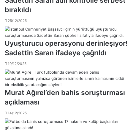
Sadettin Saran adli kontrolle serbest
a
i
n
bırakıldı
z
l
i
a
25/12/2025
m
r
h
h
a
e
b
Uyuşturucu operasyonu derinleşiyor!
r
e
z
Sadettin Saran ifadeye çağrıldı
r
a
i
m
19/12/2025
m
a
i
n
z
b
y
i
o
Murat Ağırel’den bahis soruşturması
r
k
n
açıklaması
,
u
s
m
14/12/2025
e
a
n
r
t
a