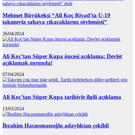
Mehmet Büyükekşi “Ali Koç Riyad’ta U-19
takımıyla sahaya çıkacaklarını söylemişti”
26/04/2024
Ali Koç’tan Süper Kupa öncesi açıklama: Devlet
açıklamak zorunda!
07/04/2024
Ali Koç’tan Süper Kupa tarihiyle ilgili açıklama
13/03/2024
İbrahim Hacıosmanoğlu adaylıktan çekildi