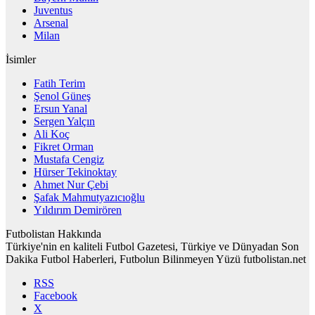
Juventus
Arsenal
Milan
İsimler
Fatih Terim
Şenol Güneş
Ersun Yanal
Sergen Yalçın
Ali Koç
Fikret Orman
Mustafa Cengiz
Hürser Tekinoktay
Ahmet Nur Çebi
Şafak Mahmutyazıcıoğlu
Yıldırım Demirören
Futbolistan Hakkında
Türkiye'nin en kaliteli Futbol Gazetesi, Türkiye ve Dünyadan Son
Dakika Futbol Haberleri, Futbolun Bilinmeyen Yüzü futbolistan.net
RSS
Facebook
X