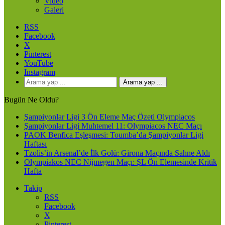
Video
Galeri
RSS
Facebook
X
Pinterest
YouTube
Instagram
Arama yap ...
Bugün Ne Oldu?
Şampiyonlar Ligi 3 Ön Eleme Maç Özeti Olympiacos
Şampiyonlar Ligi Muhtemel 11: Olympiacos NEC Maçı
PAOK Benfica Eşleşmesi: Toumba’da Şampiyonlar Ligi
Haftası
Tzolis’in Arsenal’de İlk Golü: Girona Maçında Sahne Aldı
Olympiakos NEC Nijmegen Maçı: ŞL Ön Elemesinde Kritik
Hafta
Takip
RSS
Facebook
X
Pinterest