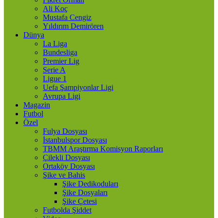
Ali Koç
Mustafa Cengiz
Yıldırım Demirören
Dünya
La Liga
Bundesliga
Premier Lig
Serie A
Ligue 1
Uefa Şampiyonlar Ligi
Avrupa Ligi
Magazin
Futbol
Özel
Fulya Dosyası
İstanbulspor Dosyası
TBMM Araştırma Komisyon Raporları
Çilekli Dosyası
Ortaköy Dosyası
Şike ve Bahis
Şike Dedikoduları
Şike Dosyaları
Şike Çetesi
Futbolda Şiddet