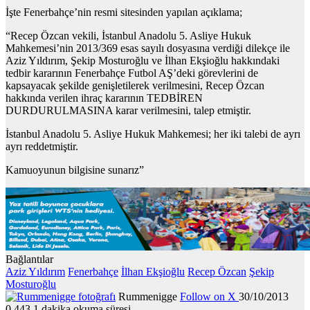
İşte Fenerbahçe’nin resmi sitesinden yapılan açıklama;
“Recep Özcan vekili, İstanbul Anadolu 5. Asliye Hukuk
Mahkemesi’nin 2013/369 esas sayılı dosyasına verdiği dilekçe ile
Aziz Yıldırım, Şekip Mosturoğlu ve İlhan Ekşioğlu hakkındaki
tedbir kararının Fenerbahçe Futbol AŞ’deki görevlerini de
kapsayacak şekilde genişletilerek verilmesini, Recep Özcan
hakkında verilen ihraç kararının TEDBİREN
DURDURULMASINA karar verilmesini, talep etmiştir.
İstanbul Anadolu 5. Asliye Hukuk Mahkemesi; her iki talebi de ayrı
ayrı reddetmiştir.
Kamuoyunun bilgisine sunarız”
Bağlantılar
Aziz Yıldırım
Fenerbahçe
İlhan Ekşioğlu
Recep Özcan
Şekip
Mosturoğlu
Rummenigge
Follow on X
30/10/2013
0
443
1 dakika okuma süresi