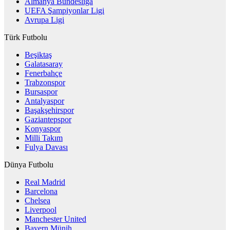
Almanya Bundesliga
UEFA Şampiyonlar Ligi
Avrupa Ligi
Türk Futbolu
Beşiktaş
Galatasaray
Fenerbahçe
Trabzonspor
Bursaspor
Antalyaspor
Başakşehirspor
Gaziantepspor
Konyaspor
Milli Takım
Fulya Davası
Dünya Futbolu
Real Madrid
Barcelona
Chelsea
Liverpool
Manchester United
Bayern Münih