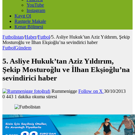
YouTube
Instagram
Kayıt Ol
Rastgele Makale
Kenar Bölmesi
Futbolistan
/
Haber
/
Futbol
/
5. Asliye Hukuk’tan Aziz Yıldırım, Şekip
Mosturoğlu ve İlhan Ekşioğlu’na sevindirici haber
Futbol
Gündem
5. Asliye Hukuk’tan Aziz Yıldırım,
Şekip Mosturoğlu ve İlhan Ekşioğlu’na
sevindirici haber
Rummenigge
Follow on X
30/10/2013
0
443
1 dakika okuma süresi