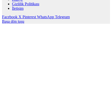
Gizlilik Politikası
İletişim
Facebook
X
Pinterest
WhatsApp
Telegram
Başa dön tuşu