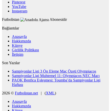
Pinterest
YouTube
Instagram
Futbolistan
Abonesidir
Bağlantılar
Anasayfa
Hakkımızda
Künye
Gizlilik Politikası
İletişim
Son Yazılar
Şampiyonlar Ligi 3 Ön Eleme Maç Özeti Olympiacos
Şampiyonlar Ligi Muhtemel 11: Olympiacos NEC Maçı
PAOK Benfica Eşleşmesi: Toumba’da Şampiyonlar Ligi
Haftası
2026 ©
Futbolistan.net
| (
XML
)
Anasayfa
Hakkımızda
Künye