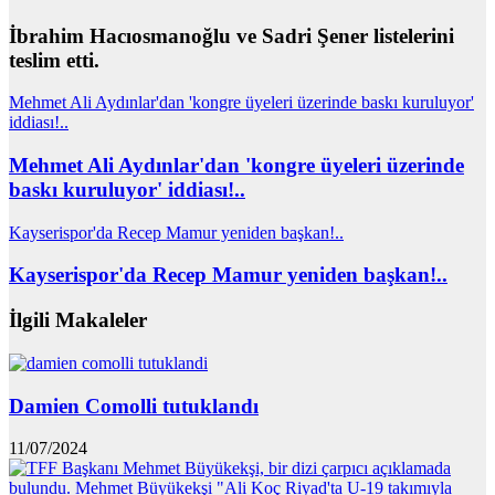
İbrahim Hacıosmanoğlu ve Sadri Şener listelerini
teslim etti.
Mehmet Ali Aydınlar'dan 'kongre üyeleri üzerinde baskı kuruluyor'
iddiası!..
Mehmet Ali Aydınlar'dan 'kongre üyeleri üzerinde
baskı kuruluyor' iddiası!..
Kayserispor'da Recep Mamur yeniden başkan!..
Kayserispor'da Recep Mamur yeniden başkan!..
İlgili Makaleler
Damien Comolli tutuklandı
11/07/2024