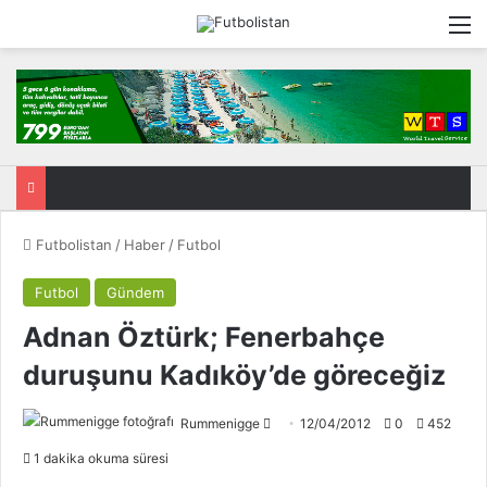
M
Futbolistan
/
Haber
/
Futbol
Futbol
Gündem
Adnan Öztürk; Fenerbahçe
duruşunu Kadıköy’de göreceğiz
Rummenigge
F
12/04/2012
0
452
o
1 dakika okuma süresi
l