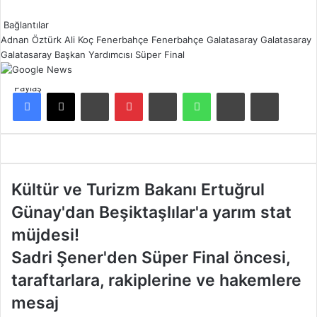
Bağlantılar
Adnan Öztürk
Ali Koç
Fenerbahçe
Fenerbahçe Galatasaray
Galatasaray
Galatasaray Başkan Yardımcısı
Süper Final
Paylaş
Facebook
X
LinkedIn
Pinterest
Reddit
WhatsApp
E-Posta ile paylaş
Yazdır
K
Kültür ve Turizm Bakanı Ertuğrul
ü
Günay'dan Beşiktaşlılar'a yarım stat
l
t
müjdesi!
ü
S
Sadri Şener'den Süper Final öncesi,
r
a
v
taraftarlara, rakiplerine ve hakemlere
d
e
r
mesaj
T
i