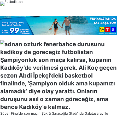
l
o
w
o
n
X
Şampiyonluk son maça kalırsa, kupanın
Kadıköy’de verilmesi gerek. Ali Koç geçen
sezon Abdi İpekçi’deki basketbol
finalinde, ‘Şampiyon olduk ama kupamızı
alamadık’ diye olay yarattı. Onların
duruşunu asıl o zaman göreceğiz, ama
bence Kadıköy’e kalmaz.
Süper Final’de son maçın Şükrü Saracoğlu Stadı’nda Galatasaray ile