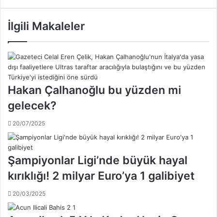
u
Ş
r
e
i
İlgili Makaleler
n
z
e
m
r
B
'
a
d
k
e
a
Hakan Çalhanoğlu bu yüzden mi
n
n
S
gelecek?
ı
ü
E
p
r
20/07/2025
e
t
r
u
F
ğ
Şampiyonlar Ligi’nde büyük hayal
i
r
n
kırıklığı! 2 milyar Euro’ya 1 galibiyet
u
a
l
l
20/03/2025
G
ö
ü
n
n