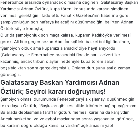
Fenerbahçe arasında oynanacak olmasına değinen Galatasaray Başkan
Yardımcısı Adnan Öztürk, kupa töreni konusunda kararın şimdiden
verilmesi gerektiğini ifade etti. Fanatik Gazetesi’nin haberine göre,
şampiyonluğun son haftaya kalacağını düşünmediğini belirten Adnan
Öztürk şöyle konuştu;
Olur da şampiyonluk son maça kalırsa, kupanın Kadıköy’de verilmesi
gerek. Ali Koç geçen sezon Abdi İpekçi’deki basketbol ligi finalinde,
‘Şampiyon olduk ama kupamızı alamadık’ diye hayıflanıyordu
(Galatasaray ile Fenerbahçe arasındaki finalde sarı-lacivertliler
kazanmış, ancak tribün olayları nedeniyle kupa töreni salon
boşaltıldıktan sonra gerçekleşmişti). Onların duruşunu asıl o zaman
göreceğiz.
Galatasaray Başkan Yardımcısı Adnan
Öztürk; Seyirci kararı doğruymuş!
Şampiyon olması durumunda Fenerbahçe’yi alkışlamayı düşünmediğini
tekrarlayan Öztürk, “Başkaları gibi kesinlikle tribünde bağırıp çağırmam.
Bu arada deplasmana taraftar götürülmemesi kararına da karşıydım.
Ancak basketbol ve voleybol maçlarından sonra yaşananları görünce,
bu kararın doğru olduğu kanısına vardım” açıklamasını yaptı.