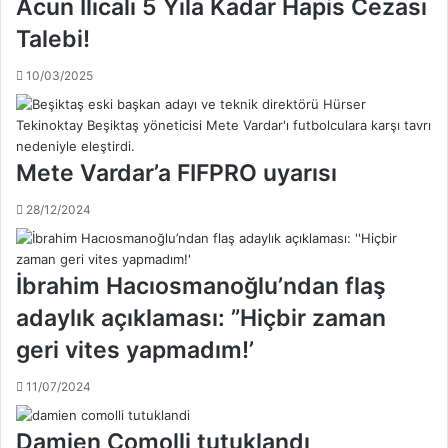
Acun Ilıcalı 5 Yıla Kadar Hapis Cezası
c
a
e
Talebi!
y
s
'
i
10/03/2025
d
,
a
t
n
a
B
r
e
Mete Vardar’a FIFPRO uyarısı
a
ş
f
i
28/12/2024
t
k
a
t
r
a
İbrahim Hacıosmanoğlu’ndan flaş
l
ş
a
l
adaylık açıklaması: ”Hiçbir zaman
r
ı
a
geri vites yapmadım!’
l
,
a
r
11/07/2024
r
a
'
k
Damien Comolli tutuklandı
a