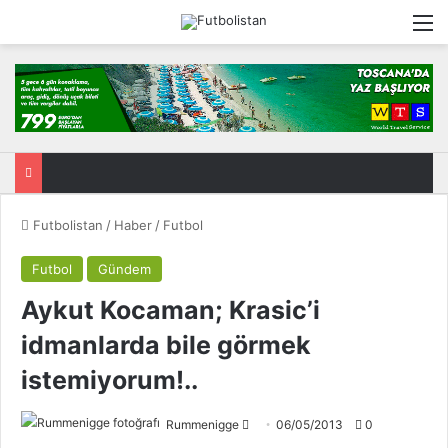
M
Futbolistan
/
Haber
/
Futbol
Futbol
Gündem
Aykut Kocaman; Krasic’i
idmanlarda bile görmek
istemiyorum!..
Rummenigge
F
06/05/2013
0