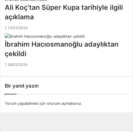
k
h
Ali Koç’tan Süper Kupa tarihiyle ilgili
h
ç
a
açıklama
e
k
-
e
13/03/2024
G
m
a
l
İbrahim Hacıosmanoğlu adaylıktan
l
e
a
çekildi
r
t
b
a
26/02/2024
e
s
l
a
l
r
i
Bir yanıt yazın
a
o
y
l
d
d
Yorum yapabilmek için
oturum açmalısınız
.
e
u
r
!
b
.
i
.
s