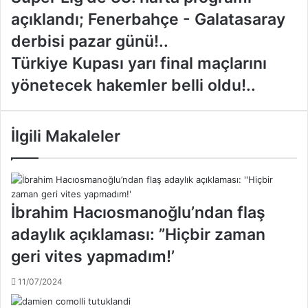
ü
açıklandı; Fenerbahçe - Galatasaray
p
e
derbisi pazar günü!..
r
T
Türkiye Kupası yarı final maçlarını
L
ü
i
yönetecek hakemler belli oldu!..
r
g
k
'
i
d
y
İlgili Makaleler
e
e
3
K
3
u
.
p
h
a
İbrahim Hacıosmanoğlu’ndan flaş
a
s
f
adaylık açıklaması: ”Hiçbir zaman
ı
t
y
geri vites yapmadım!’
a
a
p
r
r
11/07/2024
ı
o
f