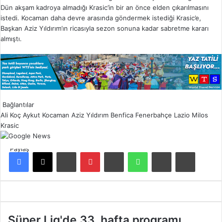
Dün akşam kadroya almadığı Krasic’in bir an önce elden çıkarılmasını
istedi. Kocaman daha devre arasında göndermek istediği Krasic’e,
Başkan Aziz Yıldırım’ın ricasıyla sezon sonuna kadar sabretme kararı
almıştı.
Bağlantılar
Ali Koç
Aykut Kocaman
Aziz Yıldırım
Benfica
Fenerbahçe
Lazio
Milos
Krasic
Paylaş
Facebook
X
LinkedIn
Pinterest
Reddit
WhatsApp
E-Posta ile paylaş
Yazdır
S
Süper Lig'de 33. hafta programı