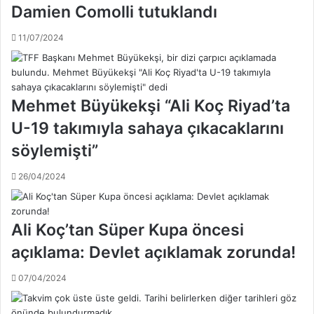
g
Damien Comolli tutuklandı
i
r
n
a
11/07/2024
a
m
l
ı
m
a
a
ç
ç
Mehmet Büyükekşi “Ali Koç Riyad’ta
ı
l
k
U-19 takımıyla sahaya çıkacaklarını
a
l
r
söylemişti”
a
ı
n
n
26/04/2024
d
ı
ı
y
;
ö
F
Ali Koç’tan Süper Kupa öncesi
n
e
e
açıklama: Devlet açıklamak zorunda!
n
t
e
e
07/04/2024
r
c
b
e
a