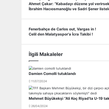
Ahmet Çakar: “Kabadayı düzene yol verirsek
İbrahim Hacıosmanoğlu ve Sadri Şener listeler
Fenerbahçe de Carlos out, Vargas in !
F
Celil den Malatyaspor'a İcra Takibi !
e
C
n
e
e
l
r
i
İlgili Makaleler
b
l
a
d
h
e
ç
n
Damien Comolli tutuklandı
e
M
d
a
11/07/2024
e
l
C
a
a
t
Mehmet Büyükekşi “Ali Koç Riyad’ta U-19 tak
r
y
l
a
26/04/2024