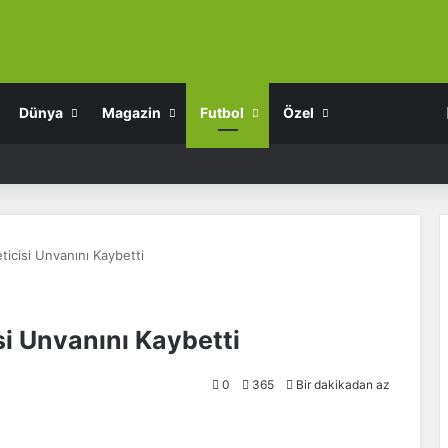
Dünya
Magazin
Futbol
Özel
eticisi Unvanını Kaybetti
si Unvanını Kaybetti
0
365
Bir dakikadan az