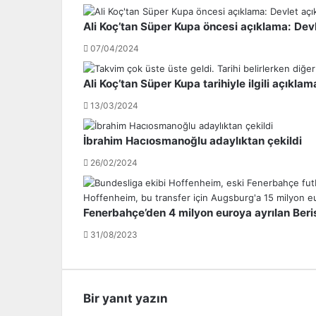
o
s
s
p
Ali Koç’tan Süper Kupa öncesi açıklama: Dev
o
o
07/04/2024
u
r
t
'
,
a
Ali Koç’tan Süper Kupa tarihiyle ilgili açıklam
V
İ
13/03/2024
a
c
r
r
g
a
İbrahim Hacıosmanoğlu adaylıktan çekildi
a
T
26/02/2024
s
a
i
k
n
i
Fenerbahçe’den 4 milyon euroya ayrılan Beris
!
b
i
31/08/2023
!
Bir yanıt yazın