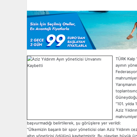
l
o
w
o
n
X
TÜRK Kalp 
ayının yöne
Federasyon
mahrumiyeti
Yarışmanın 
toplantısı
Güneydoğu A
“101. yılda
Aziz Yıldır
mahrumiyet
başvurmadığı belirtilerek, şu görüşlere yer verildi:
“Ülkemizin başarılı bir spor yöneticisi olan Aziz Yıldırım c
altın yöneticisi ödülünü kaybetmiştir. Bu olaydan büyük ü