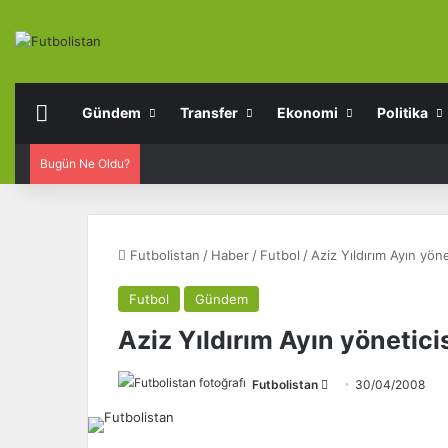
Anasayfa
Gündem
Transfer
Ekonomi
Politika
Bugün Ne Oldu?
Futbolistan
/
Haber
/
Futbol
/
Aziz Yıldırım Ayın yön
Futbol
Gündem
Aziz Yıldırım Ayın yönetici
Futbolistan
F
30/04/2008
o
l