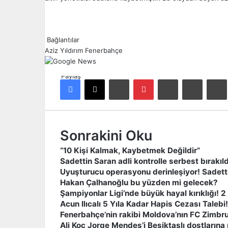
Bağlantılar
Aziz Yıldırım
Fenerbahçe
Paylaş
Facebook
X
LinkedIn
Pinterest
Reddit
E-Posta ile paylaş
Ya
Sonrakini Oku
“10 Kişi Kalmak, Kaybetmek Değildir”
Sadettin Saran adli kontrolle serbest bırakıld
Uyuşturucu operasyonu derinleşiyor! Sadetti
Hakan Çalhanoğlu bu yüzden mi gelecek?
Şampiyonlar Ligi’nde büyük hayal kırıklığı! 2 
Acun Ilıcalı 5 Yıla Kadar Hapis Cezası Talebi!
Fenerbahçe’nin rakibi Moldova’nın FC Zimbru
Ali Koç Jorge Mendes’i Beşiktaşlı dostlarına