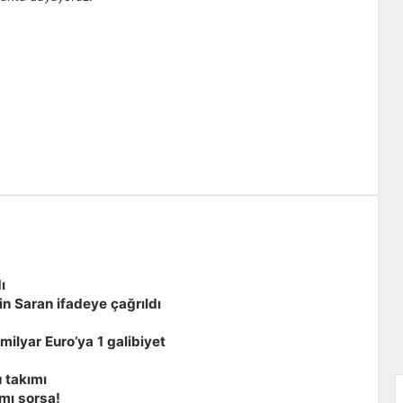
zdır
ı
n Saran ifadeye çağrıldı
milyar Euro’ya 1 galibiyet
 takımı
 mı sorsa!