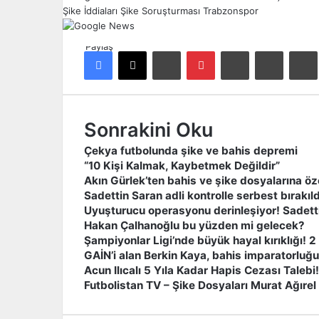
Şike İddiaları
Şike Soruşturması
Trabzonspor
Paylaş
Facebook
X
LinkedIn
Pinterest
Reddit
E-Posta ile paylaş
Ya
Sonrakini Oku
Çekya futbolunda şike ve bahis depremi
“10 Kişi Kalmak, Kaybetmek Değildir”
Akın Gürlek’ten bahis ve şike dosyalarına öz
Sadettin Saran adli kontrolle serbest bırakıld
Uyuşturucu operasyonu derinleşiyor! Sadetti
Hakan Çalhanoğlu bu yüzden mi gelecek?
Şampiyonlar Ligi’nde büyük hayal kırıklığı! 2 
GAİN’i alan Berkin Kaya, bahis imparatorluğ
Acun Ilıcalı 5 Yıla Kadar Hapis Cezası Talebi!
Futbolistan TV – Şike Dosyaları Murat Ağırel