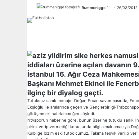
Rummenigge
F
26/03/2012
o
l
l
o
w
o
n
iddiaları üzerine açılan davanın 
X
İstanbul 16. Ağır Ceza Mahkeme
Başkanı Mehmet Ekinci ile Fenerb
ilginç bir diyalog geçti.
Tutuksuz sanık menajer Doğan Ercan savunmasında, Fenerba
Ekşioğlu ile aralarında geçen ve Gençlerbirliği-Trabzonspo
görüşmeleri hatırlamadığını söyledi.
Ntvspor’un haberine göre, bunun üzerine tutuklu sanık İlha
pirimi verip vermediği konusunda bilgi almak amacıyla Doğ
Kulbilge bizim eski futbolcumuz. Takıma teşvik verilip ve