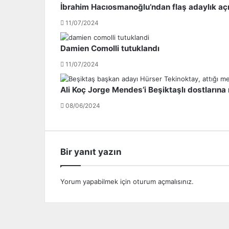
a
P
İbrahim Hacıosmanoğlu’ndan flaş adaylık açı
y
l
11/07/2024
ı
a
c
y
ı
-
Damien Comolli tutuklandı
m
O
11/07/2024
a
f
d
f
Ali Koç Jorge Mendes’i Beşiktaşlı dostlarına
d
s
e
i
08/06/2024
a
s
t
t
a
e
n
m
Bir yanıt yazın
t
i
a
n
r
i
Yorum yapabilmek için
oturum açmalısınız
.
a
n
f
i
t
s
a
m
r
i