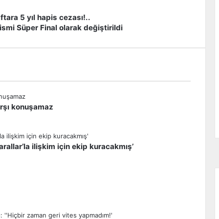
tara 5 yıl hapis cezası!..
smi Süper Final olarak değiştirildi
arşı konuşamaz
allar’la ilişkim için ekip kuracakmış’