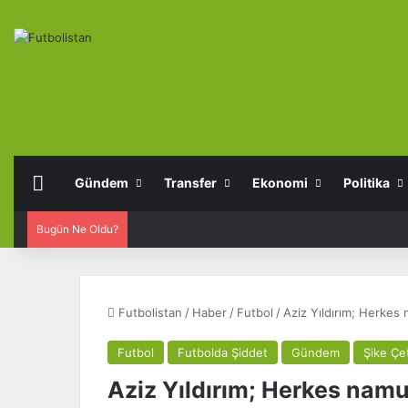
Anasayfa
Gündem
Transfer
Ekonomi
Politika
Bugün Ne Oldu?
Futbolistan
/
Haber
/
Futbol
/
Aziz Yıldırım; Herkes 
Futbol
Futbolda Şiddet
Gündem
Şike Çe
Aziz Yıldırım; Herkes namu