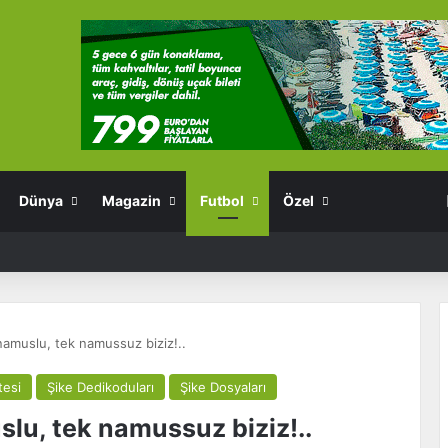
Dünya
Magazin
Futbol
Özel
namuslu, tek namussuz biziz!..
tesi
Şike Dedikoduları
Şike Dosyaları
slu, tek namussuz biziz!..