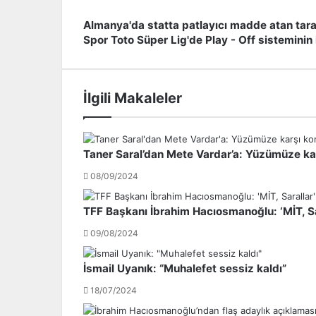
Almanya'da statta patlayıcı madde atan taraf
A
Spor Toto Süper Lig'de Play - Off sisteminin i
l
S
m
p
a
o
n
r
İlgili Makaleler
y
T
a
o
'
t
d
o
Taner Saral’dan Mete Vardar’a: Yüzümüze k
a
S
s
ü
08/09/2024
t
p
a
e
TFF Başkanı İbrahim Hacıosmanoğlu: ‘MİT, Sar
t
r
t
L
09/08/2024
a
i
p
g
İsmail Uyanık: “Muhalefet sessiz kaldı”
a
'
18/07/2024
t
d
l
e