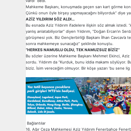
vardı” dedi.
Mahkeme Başkanı, konuşmada geçen sarı kart görme konus
Çünkü onun öyle birşey yapmayacağını biliyorduk” diye yan
AZİZ YILDIRIM SÖZ ALDI…
Bu esnada Aziz Yıldırım ifadelere ilişkin söz almak istedi. “
yanlış anlatabiliyorlar” diyen Yıldırım, “Doğan Ercan’ın Serd
görüşmesi yok. Biz Gençlerbirliği Başkanı İlhan Cavcav’a teş
sonra mahkemeye sunacağız” şeklinde konuştu.
“HERKES NAMUSLU OLDU, TEK NAMUZSUZ BİZİZ”
Bu sözler üzerine Mahkeme Başkanı Mehmet Ekinci, Aziz Yı
sordu. Yıldırım da “Kurduk, bunu iddia makamı söylüyor. 
biziz. İsim vereceğim olmuyor. Bir köşe yazarı ‘bu sene lig
Bağlantılar
16. Ağır Ceza Mahkemesi
Aziz Yıldırım
Fenerbahçe
Fenerb