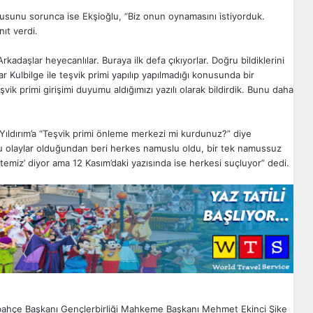
unu sorunca ise Ekşioğlu, “Biz onun oynamasını istiyorduk.
ıt verdi.
Arkadaşlar heyecanlılar. Buraya ilk defa çıkıyorlar. Doğru bildiklerini
ar Kulbilge ile teşvik primi yapılıp yapılmadığı konusunda bir
vik primi girişimi duyumu aldığımızı yazılı olarak bildirdik. Bunu daha
ldırım’a “Teşvik primi önleme merkezi mi kurdunuz?” diye
Bu olaylar olduğundan beri herkes namuslu oldu, bir tek namussuz
 temiz’ diyor ama 12 Kasım’daki yazısında ise herkesi suçluyor” dedi.
ahçe Başkanı
Gençlerbirliği
Mahkeme Başkanı
Mehmet Ekinci
Şike