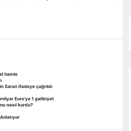
zdır
el hamle
ı
n Saran ifadeye çağrıldı
milyar Euro’ya 1 galibiyet
unu nasıl kurdu?
 Anlatıyor