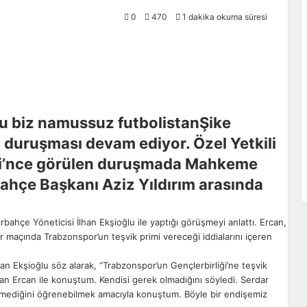
0
470
1 dakika okuma süresi
Şike
9. duruşması devam ediyor. Özel Yetkili
si’nce görülen duruşmada Mahkeme
ahçe Başkanı Aziz Yıldırım arasında
hçe Yöneticisi İlhan Ekşioğlu ile yaptığı görüşmeyi anlattı. Ercan,
r maçında Trabzonspor’un teşvik primi vereceği iddialarını içeren
n Ekşioğlu söz alarak, “Trabzonspor’un Gençlerbirliği’ne teşvik
an Ercan ile konuştum. Kendisi gerek olmadığını söyledi. Serdar
rilmediğini öğrenebilmek amacıyla konuştum. Böyle bir endişemiz