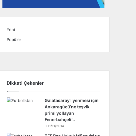
Yeni
Popüler
Dikkati Çekenler
Galatasaray’ı yenmesi için
Ankaragücü’ne teşvik
primi yollayan
Fenerbahçeli!..
11/11/2014
TFF Baş Hukuk Müşaviri ve