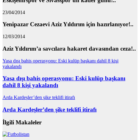
Eskişehirspor ve Sivasspor’un kader günü!..
23/04/2014
Yenipazar Cezaevi Aziz Yıldırım için hazırlanıyor!..
12/03/2014
Aziz Yıldırım’a savcılara hakaret davasından ceza!..
Yasa dışı bahis operasyonu: Eski kulüp başkanı dahil 8 kişi
yakalandı
Yasa dışı bahis operasyonu: Eski kulüp başkanı
dahil 8 kişi yakalandı
Arda Kardeşler’den şike teklifi itirafı
Arda Kardeşler’den şike teklifi itirafı
İlgili Makaleler