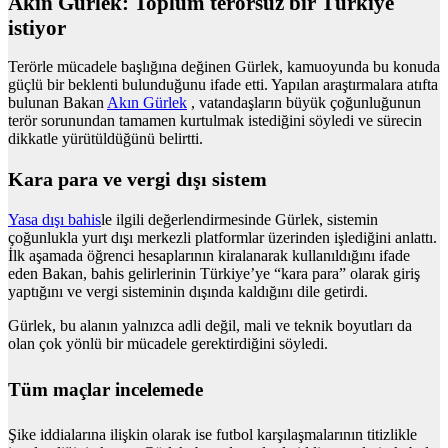
Akın Gürlek: Toplum terörsüz bir Türkiye
istiyor
Terörle mücadele başlığına değinen Gürlek, kamuoyunda bu konuda
güçlü bir beklenti bulunduğunu ifade etti. Yapılan araştırmalara atıfta
bulunan Bakan
Akın Gürlek
, vatandaşların büyük çoğunluğunun
terör sorunundan tamamen kurtulmak istediğini söyledi ve sürecin
dikkatle yürütüldüğünü belirtti.
Kara para ve vergi dışı sistem
Yasa dışı bahis
le ilgili değerlendirmesinde Gürlek, sistemin
çoğunlukla yurt dışı merkezli platformlar üzerinden işlediğini anlattı.
İlk aşamada öğrenci hesaplarının kiralanarak kullanıldığını ifade
eden Bakan, bahis gelirlerinin Türkiye’ye “kara para” olarak giriş
yaptığını ve vergi sisteminin dışında kaldığını dile getirdi.
Gürlek, bu alanın yalnızca adli değil, mali ve teknik boyutları da
olan çok yönlü bir mücadele gerektirdiğini söyledi.
Tüm maçlar incelemede
Şike iddialarına ilişkin olarak ise futbol karşılaşmalarının titizlikle