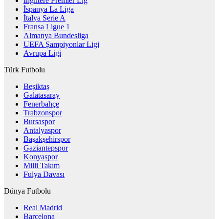
İngiltere Premier Lig
İspanya La Liga
İtalya Serie A
Fransa Ligue 1
Almanya Bundesliga
UEFA Şampiyonlar Ligi
Avrupa Ligi
Türk Futbolu
Beşiktaş
Galatasaray
Fenerbahçe
Trabzonspor
Bursaspor
Antalyaspor
Başakşehirspor
Gaziantepspor
Konyaspor
Milli Takım
Fulya Davası
Dünya Futbolu
Real Madrid
Barcelona