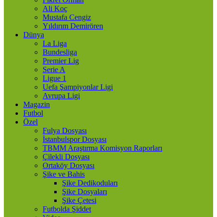
Ali Koç
Mustafa Cengiz
Yıldırım Demirören
Dünya
La Liga
Bundesliga
Premier Lig
Serie A
Ligue 1
Uefa Şampiyonlar Ligi
Avrupa Ligi
Magazin
Futbol
Özel
Fulya Dosyası
İstanbulspor Dosyası
TBMM Araştırma Komisyon Raporları
Çilekli Dosyası
Ortaköy Dosyası
Şike ve Bahis
Şike Dedikoduları
Şike Dosyaları
Şike Çetesi
Futbolda Şiddet