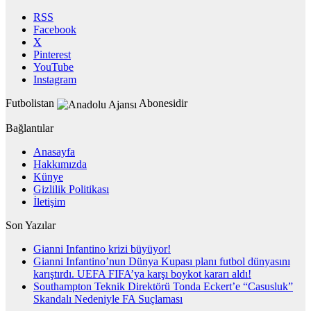
RSS
Facebook
X
Pinterest
YouTube
Instagram
Futbolistan
Abonesidir
Bağlantılar
Anasayfa
Hakkımızda
Künye
Gizlilik Politikası
İletişim
Son Yazılar
Gianni Infantino krizi büyüyor!
Gianni Infantino’nun Dünya Kupası planı futbol dünyasını
karıştırdı. UEFA FIFA’ya karşı boykot kararı aldı!
Southampton Teknik Direktörü Tonda Eckert’e “Casusluk”
Skandalı Nedeniyle FA Suçlaması