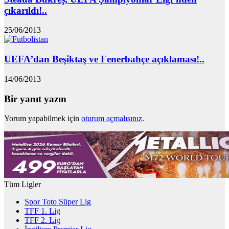
çıkarıldı!..
25/06/2013
UEFA’dan Beşiktaş ve Fenerbahçe açıklaması!..
14/06/2013
Bir yanıt yazın
Yorum yapabilmek için
oturum açmalısınız
.
Tüm Ligler
Spor Toto Süper Lig
TFF 1. Lig
TFF 2. Lig