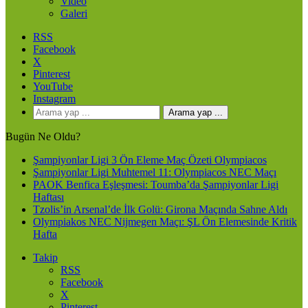
Video
Galeri
RSS
Facebook
X
Pinterest
YouTube
Instagram
Arama yap ...
Bugün Ne Oldu?
Şampiyonlar Ligi 3 Ön Eleme Maç Özeti Olympiacos
Şampiyonlar Ligi Muhtemel 11: Olympiacos NEC Maçı
PAOK Benfica Eşleşmesi: Toumba’da Şampiyonlar Ligi
Haftası
Tzolis’in Arsenal’de İlk Golü: Girona Maçında Sahne Aldı
Olympiakos NEC Nijmegen Maçı: ŞL Ön Elemesinde Kritik
Hafta
Takip
RSS
Facebook
X
Pinterest