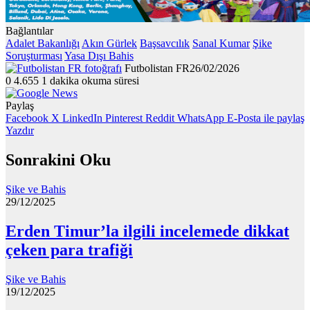
Bağlantılar
Adalet Bakanlığı
Akın Gürlek
Başsavcılık
Sanal Kumar
Şike
Soruşturması
Yasa Dışı Bahis
Futbolistan FR
26/02/2026
0
4.655
1 dakika okuma süresi
Paylaş
Facebook
X
LinkedIn
Pinterest
Reddit
WhatsApp
E-Posta ile paylaş
Yazdır
Sonrakini Oku
Şike ve Bahis
29/12/2025
Erden Timur’la ilgili incelemede dikkat
çeken para trafiği
Şike ve Bahis
19/12/2025