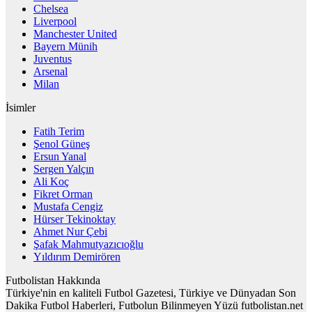
Chelsea
Liverpool
Manchester United
Bayern Münih
Juventus
Arsenal
Milan
İsimler
Fatih Terim
Şenol Güneş
Ersun Yanal
Sergen Yalçın
Ali Koç
Fikret Orman
Mustafa Cengiz
Hürser Tekinoktay
Ahmet Nur Çebi
Şafak Mahmutyazıcıoğlu
Yıldırım Demirören
Futbolistan Hakkında
Türkiye'nin en kaliteli Futbol Gazetesi, Türkiye ve Dünyadan Son
Dakika Futbol Haberleri, Futbolun Bilinmeyen Yüzü futbolistan.net