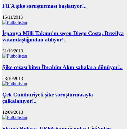
FIFA şike soruşturması başlatıyor!..
15/11/2013
İspanya Milli Takımı’nı seçen Diego Costa, Brezilya
vatandaşlığından atılıyor!..
31/10/2013
Şike cezası biten İbrahim Akın sahalara dönüyor!..
23/10/2013
Çek Cumhuriyeti şike soruşturmasıyla
çalkalanıyor!..
12/09/2013
Steaua Bükreş, UEFA Şampiyonlar Ligi’nden