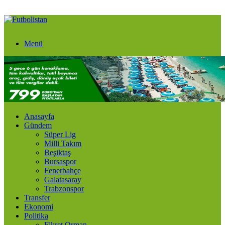
Menü
Anasayfa
Gündem
Süper Lig
Milli Takım
Beşiktaş
Bursaspor
Fenerbahçe
Galatasaray
Trabzonspor
Transfer
Ekonomi
Politika
Fikret Orman