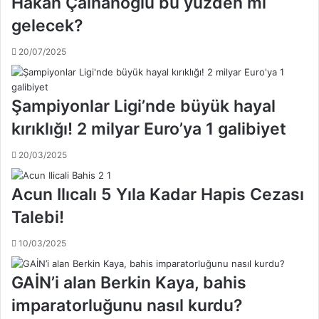
Hakan Çalhanoğlu bu yüzden mi
;
e
F
gelecek?
a
e
ğ
d
20/07/2025
z
e
ı
r
T
a
e
Şampiyonlar Ligi’nde büyük hayal
s
s
y
kırıklığı! 2 milyar Euro’ya 1 galibiyet
i
o
s
n
20/03/2025
l
,
e
d
r
Acun Ilıcalı 5 Yıla Kadar Hapis Cezası
e
i
r
Talebi!
r
b
u
i
10/03/2025
h
y
s
i
GAİN’i alan Berkin Kaya, bahis
a
3
t
-
imparatorluğunu nasıl kurdu?
s
0