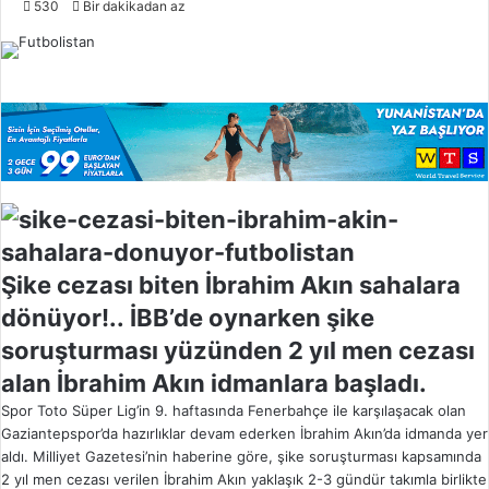
530
Bir dakikadan az
l
l
o
w
o
n
X
Şike cezası biten İbrahim Akın sahalara
dönüyor!.. İBB’de oynarken şike
soruşturması yüzünden 2 yıl men cezası
alan İbrahim Akın idmanlara başladı.
Spor Toto Süper Lig’in 9. haftasında Fenerbahçe ile karşılaşacak olan
Gaziantepspor’da hazırlıklar devam ederken İbrahim Akın’da idmanda yer
aldı. Milliyet Gazetesi’nin haberine göre, şike soruşturması kapsamında
2 yıl men cezası verilen İbrahim Akın yaklaşık 2-3 gündür takımla birlikte