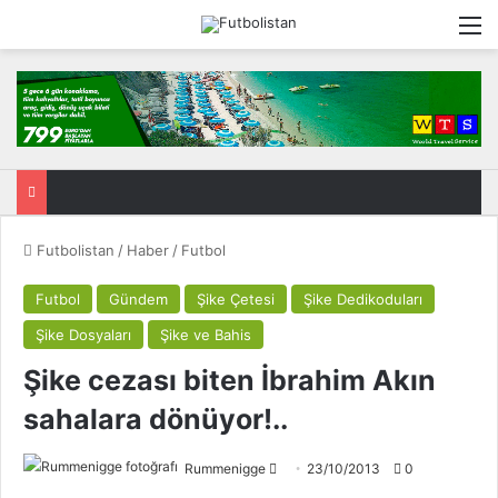
M
Futbolistan
/
Haber
/
Futbol
Futbol
Gündem
Şike Çetesi
Şike Dedikoduları
Şike Dosyaları
Şike ve Bahis
Şike cezası biten İbrahim Akın
sahalara dönüyor!..
Rummenigge
F
23/10/2013
0
o