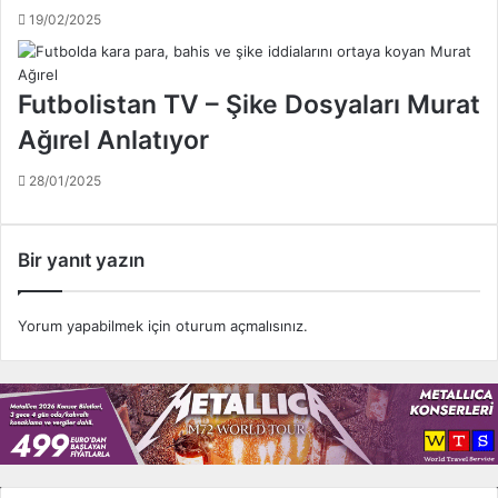
ı
G
19/02/2025
z
a
ç
l
ı
a
Futbolistan TV – Şike Dosyaları Murat
k
t
t
Ağırel Anlatıyor
a
ı
s
!
a
28/01/2025
.
r
.
a
y
Bir yanıt yazın
l
e
h
Yorum yapabilmek için
oturum açmalısınız
.
i
n
e
t
e
s
c