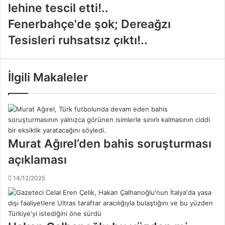
d
lehine tescil etti!..
e
F
Fenerbahçe'de şok; Dereağzı
r
e
b
Tesisleri ruhsatsız çıktı!..
n
i
e
k
r
a
b
İlgili Makaleler
r
a
a
h
r
ç
ı
e
n
'
ı
d
Murat Ağırel’den bahis soruşturması
a
e
ç
açıklaması
ş
ı
o
k
14/12/2025
k
l
;
a
D
d
e
ı
r