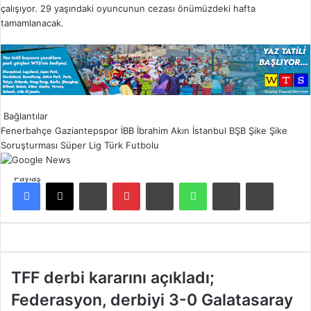
çalışıyor. 29 yaşındaki oyuncunun cezası önümüzdeki hafta
tamamlanacak.
Bağlantılar
Fenerbahçe
Gaziantepspor
İBB
İbrahim Akın
İstanbul BŞB
Şike
Şike
Soruşturması
Süper Lig
Türk Futbolu
Paylaş
Facebook
X
LinkedIn
Pinterest
Reddit
WhatsApp
E-Posta ile paylaş
Yazdır
T
TFF derbi kararını açıkladı;
F
Federasyon, derbiyi 3-0 Galatasaray
F