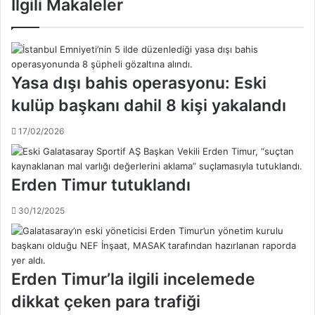
İlgili Makaleler
h
ğ
i
ı
s
r
s
e
o
l
Yasa dışı bahis operasyonu: Eski
r
’
u
kulüp başkanı dahil 8 kişi yakalandı
d
ş
e
t
17/02/2026
n
u
b
r
a
m
h
Erden Timur tutuklandı
a
i
s
s
30/12/2025
ı
s
:
o
1
r
7
u
h
Erden Timur’la ilgili incelemede
ş
a
t
dikkat çeken para trafiği
k
u