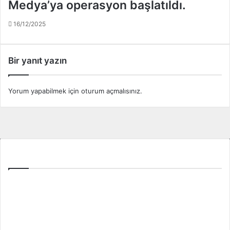
Medya’ya operasyon başlatıldı.
a
l
16/12/2025
t
ı
n
Bir yanıt yazın
a
a
l
Yorum yapabilmek için
oturum açmalısınız
.
ı
n
d
ı
!
Tüm Ligler
Spor Toto Süper Lig
TFF 1. Lig
TFF 2. Lig