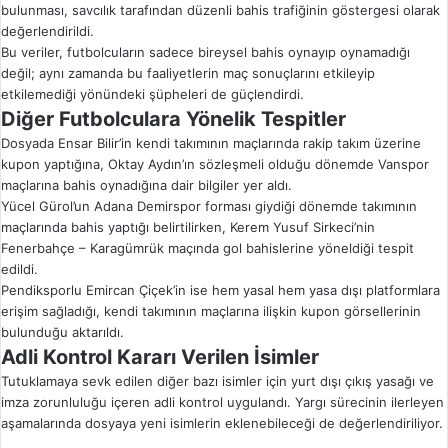
bulunması, savcılık tarafından düzenli bahis trafiğinin göstergesi olarak
değerlendirildi.
Bu veriler, futbolcuların sadece bireysel bahis oynayıp oynamadığı
değil; aynı zamanda bu faaliyetlerin maç sonuçlarını etkileyip
etkilemediği yönündeki şüpheleri de güçlendirdi.
Diğer Futbolculara Yönelik Tespitler
Dosyada Ensar Bilir’in kendi takımının maçlarında rakip takım üzerine
kupon yaptığına, Oktay Aydın’ın sözleşmeli olduğu dönemde Vanspor
maçlarına bahis oynadığına dair bilgiler yer aldı.
Yücel Gürol’un Adana Demirspor forması giydiği dönemde takımının
maçlarında bahis yaptığı belirtilirken, Kerem Yusuf Sirkeci’nin
Fenerbahçe – Karagümrük maçında gol bahislerine yöneldiği tespit
edildi.
Pendiksporlu Emircan Çiçek’in ise hem yasal hem yasa dışı platformlara
erişim sağladığı, kendi takımının maçlarına ilişkin kupon görsellerinin
bulunduğu aktarıldı.
Adli Kontrol Kararı Verilen İsimler
Tutuklamaya sevk edilen diğer bazı isimler için yurt dışı çıkış yasağı ve
imza zorunluluğu içeren adli kontrol uygulandı. Yargı sürecinin ilerleyen
aşamalarında dosyaya yeni isimlerin eklenebileceği de değerlendiriliyor.