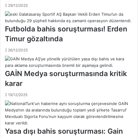
e
r
29/12/2025
m
m
v
a
e
s
k
Futbolda bahis soruşturması! Erden
ı
u
a
Timur gözaltında
l
ç
ü
ı
26/12/2025
p
k
b
l
a
a
ş
GAİN Medya soruşturmasında kritik
m
k
karar
a
a
s
n
ı
19/12/2025
l
a
r
ı
g
Yasa dışı bahis soruşturması: Gain
ö
z