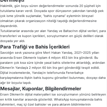
Hakimlik, gün boyu süren değerlendirmeler sonunda 20 şüpheli için
tutuklama kararı verdi. Dosyada spor dünyasının yakından tanıdığı pek
çok isme yönelik suçlamalar, “bahis oynama” eyleminin bireysel
olmaktan çıkarak organizasyon niteliği taşıdığı değerlendirmesine
dayandırıldı.
Tutuklananlar arasında yer alan Yandaş ve Baltacı’nın dijital verileri, para
transferleri ve kupon içerikleri, soruşturmanın en güçlü delilleri olarak
dosyada yer aldı.
Para Trafiği ve Bahis İçerikleri
Savcılığın sevk yazısına göre Mert Hakan Yandaş, 2021–2025 yılları
arasında Ersen Dikmen’e toplam 4 milyon 453 bin lira gönderdi. Bu
paraların çok kısa süre içinde yasal bahis sitelerine aktarıldığı, ardından
Dikmen’in Yandaş’a 2 milyon 60 bin lira geri gönderdiği tespit edildi.
Dijital incelemelerde, Yandaş’ın telefonunda Fenerbahçe
karşılaşmalarına ilişkin bahis kuponu görselleri bulunması, dosyayı daha
ağır bir boyuta taşıdı.
Mesajlar, Kuponlar, Bilgilendirmeler
Ersen Dikmen’in dijital materyalleri ise soruşturmanın yönünü belirleyen
en kritik kanıtlar arasında gösterildi. WhatsApp konuşmalarında bahis
tahminleri, maç içi özel bahisler ve para aktarım bildirimlerinin