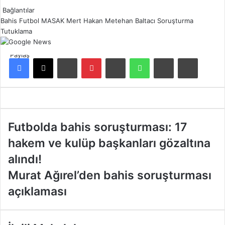
Bağlantılar
Bahis
Futbol
MASAK
Mert Hakan
Metehan Baltacı
Soruşturma
Tutuklama
Paylaş
Facebook
X
LinkedIn
Pinterest
Reddit
WhatsApp
E-Posta ile paylaş
Yazdır
F
Futbolda bahis soruşturması: 17
u
hakem ve kulüp başkanları gözaltına
t
b
alındı!
o
M
Murat Ağırel’den bahis soruşturması
l
u
d
açıklaması
r
a
a
b
t
a
A