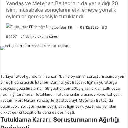
Yandaş ve Metehan Baltacı’nın da yer aldığı 20
isim, müsabaka sonuçlarını etkilemeye yönelik
eylemler gerekçesiyle tutuklandı.
Futbolistan FR
09/12/2025
0
1.107
1 dakika okuma süresi
Türkiye futbol gündemini sarsan “
bahis
oynama” soruşturmasında yeni
bir eşik daha aşıldı. İstanbul Cumhuriyet Başsavcılığı’nın yürüttüğü
dosyada gözaltına alınan 39 şüpheliden 20’si, çıkarıldıkları sulh ceza
hakimliği tarafından tutuklandı. Tutuklananlar arasında Fenerbahçe’nin
kaptanı Mert Hakan Yandaş ile Galatasaraylı Metehan Baltacı da
bulunuyor. Soruşturmanın seyri, savcılığın sevk yazısında yer alan
dikkat çekici tespitlerle daha da derinleşti.
Tutuklama Kararı: Soruşturmanın Ağırlığı
Derinleşti