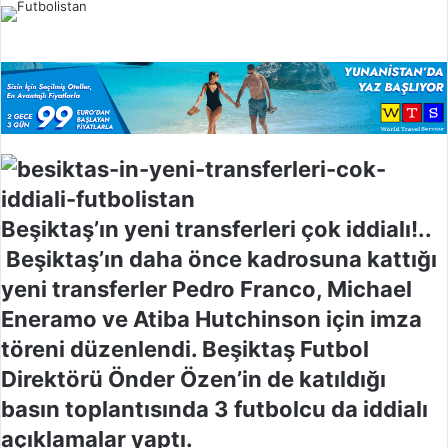
l
o
w
o
n
X
Beşiktaş’ın yeni transferleri çok iddialı!..
Beşiktaş’ın daha önce kadrosuna kattığı
yeni transferler Pedro Franco, Michael
Eneramo ve Atiba Hutchinson için imza
töreni düzenlendi. Beşiktaş Futbol
Direktörü Önder Özen’in de katıldığı
basın toplantısında 3 futbolcu da iddialı
açıklamalar yaptı.