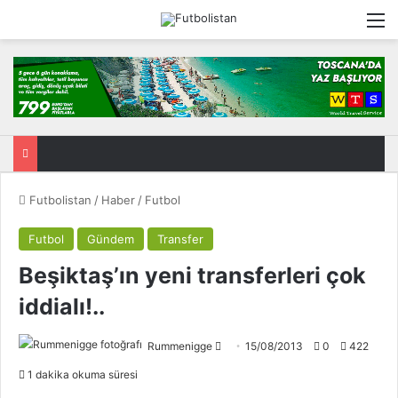
M
Futbolistan
/
Haber
/
Futbol
Futbol
Gündem
Transfer
Beşiktaş’ın yeni transferleri çok
iddialı!..
Rummenigge
F
15/08/2013
0
422
o
1 dakika okuma süresi
l