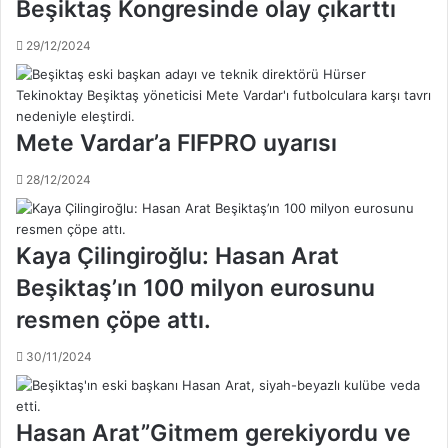
Beşiktaş Kongresinde olay çıkarttı
s
e
c
n
29/12/2024
e
e
z
r
a
b
s
a
Mete Vardar’a FIFPRO uyarısı
ı
h
i
ç
28/12/2024
s
e
t
'
e
y
Kaya Çilingiroğlu: Hasan Arat
m
e
i
d
Beşiktaş’ın 100 milyon eurosunu
!
e
.
resmen çöpe attı.
r
.
b
i
30/11/2024
f
a
t
Hasan Arat”Gitmem gerekiyordu ve
u