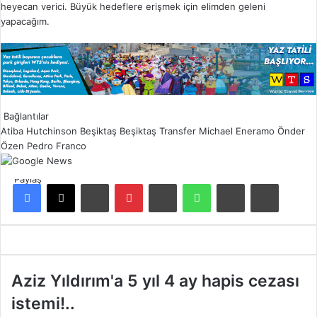
heyecan verici. Büyük hedeflere erişmek için elimden geleni
yapacağım.
Bağlantılar
Atiba Hutchinson
Beşiktaş
Beşiktaş Transfer
Michael Eneramo
Önder
Özen
Pedro Franco
Paylaş
Facebook
X
LinkedIn
Pinterest
Reddit
WhatsApp
E-Posta ile paylaş
Yazdır
A
Aziz Yıldırım'a 5 yıl 4 ay hapis cezası
z
istemi!..
i