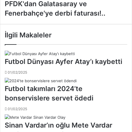
z
P
PFDK'dan Galatasaray ve
Y
F
Fenerbahçe'ye derbi faturası!..
ı
D
l
K
d
'
ı
d
İlgili Makaleler
r
a
ı
n
m
G
'
a
Futbol Dünyası Ayfer Atay’ı kaybetti
a
l
5
a
01/02/2025
y
t
ı
a
Futbol takımları 2024’te
l
s
4
a
bonservislere servet ödedi
a
r
y
a
01/02/2025
h
y
a
v
Sinan Vardar’ın oğlu Mete Vardar
p
e
i
F