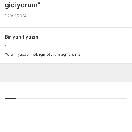
gidiyorum”
r
a
29/11/2024
s
ı
!
.
Bir yanıt yazın
.
Yorum yapabilmek için
oturum açmalısınız
.
Tüm Ligler
Spor Toto Süper Lig
TFF 1. Lig
TFF 2. Lig