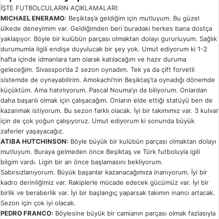
İŞTE FUTBOLCULARIN AÇIKLAMALARI:
MICHAEL ENERAMO
: Beşiktaş’a geldiğim için mutluyum. Bu güzel
ülkede deneyimim var. Geldiğimden beri buradaki herkes bana dostça
yaklaşıyor. Böyle bir kulübün parçası olmaktan dolayı gururluyum. Sağlık
durumumla ilgili endişe duyulucak bir şey yok. Umut ediyorum ki 1-2
hafta içinde idmanlara tam olarak katılacağım ve hazır duruma
geleceğim. Sivasspor’da 2 sezon oynadım. Tek ya da çift forvetli
sistemde de oynayabilirim. Amokachi’nin Beşiktaş’ta oynadığı dönemde
küçüktüm. Ama hatırlıyorum. Pascal Nouma’yı da biliyorum. Onlardan
daha başarılı olmak için çalışacağım. Onların elde ettiği statüyü ben de
kazanmak istiyorum. Bu sezon farklı olacak. İyi bir takımımız var. 3 kulvar
için de çok yoğun çalışıyoruz. Umut ediyorum ki sonunda büyük
zaferler yaşayacağız.
ATIBA HUTCHINSON:
Böyle büyük bir kulübün parçası olmaktan dolayı
mutluyum. Buraya gelmeden önce Beşiktaş ve Türk futboluyla igili
bilgim vardı. Ligin bir an önce başlamasını bekliyorum.
Sabırsızlanıyorum. Büyük başarılar kazanacağımıza inanıyorum. İyi bir
kadro derinliğimiz var. Rakiplerle mücade edecek gücümüz var. İyi bir
birlik ve beraberlik var. İyi bir başlangıç yaparsak takımın inancı artacak.
Sezon için çok iyi olacak.
PEDRO FRANCO:
Böylesine büyük bir camianın parçası olmak fazlasıyla