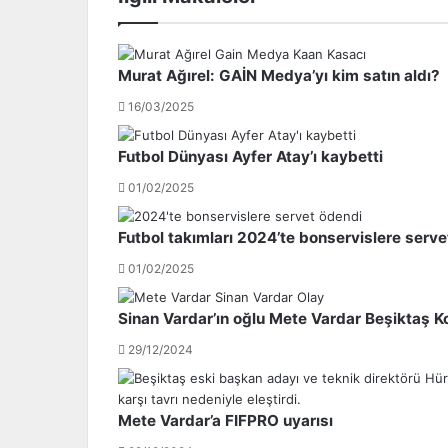
l
a
k
s
t
a
Murat Ağırel: GAİN Medya’yı kim satın aldı?
o
r
p
a
16/03/2025
l
y
a
:
Futbol Dünyası Ayfer Atay’ı kaybetti
n
T
t
e
01/02/2025
ı
k
d
ş
Futbol takımları 2024’te bonservislere serve
a
e
01/02/2025
c
h
e
i
v
r
Sinan Vardar’ın oğlu Mete Vardar Beşiktaş Ko
a
o
29/12/2024
p
l
v
a
e
c
r
a
Mete Vardar’a FIFPRO uyarısı
e
k