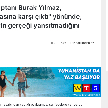
aptanı Burak Yılmaz,
sına karşı çıktı" yönünde,
in gerçeği yansıtmadığını
0
646
Bir dakikadan az
 hesabından yaptığı paylaşımda, şu ifadelere yer verdi: