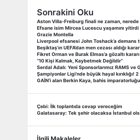
Sonrakini Oku
Aston Villa-Freiburg finali ne zaman, nered
Efsane isim Mircea Lucescu yaşamını yitirdi
Grazie Montella
Liverpool efsanesi John Toshack’a demans t
Beşiktaş’ın UEFA’dan men cezası aldığı karar
Fikret Orman ve Burak Elmas’a gözaltı kararı
“10 Kişi Kalmak, Kaybetmek Değildir”
Serdal Adalı: Yeni Sponsorlarımız RAMS ve 
Şampiyonlar Ligi’nde büyük hayal kırıklığı! 2 
GAİN’i alan Berkin Kaya, bahis imparatorluğ
Çebi: İlk toplantıda cevap vereceğim
Ç
Galatasaray: Tek şehir olacaksa İstanbul ol
e
G
b
a
i
l
:
a
İlgili Makaleler
İ
t