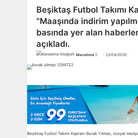
Beşiktaş Futbol Takımı K
"Maaşında indirim yapılma
basında yer alan haberler
açıkladı.
Maradona
F
23/04/2020
o
l
l
o
w
o
n
X
Beşiktaş Futbol Takımı Kaptanı Burak Yılmaz, sosyal medya