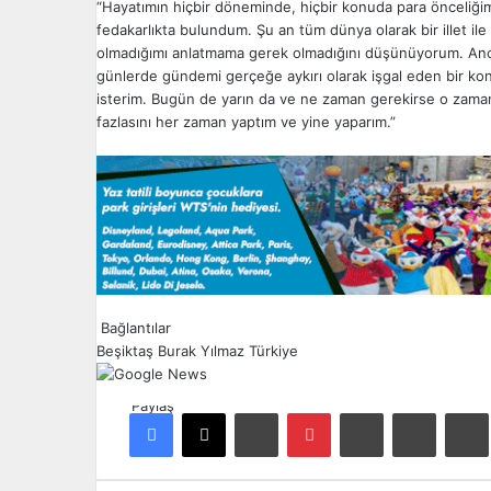
“Hayatımın hiçbir döneminde, hiçbir konuda para önceliğ
fedakarlıkta bulundum. Şu an tüm dünya olarak bir illet i
olmadığımı anlatmama gerek olmadığını düşünüyorum. Anca
günlerde gündemi gerçeğe aykırı olarak işgal eden bir k
isterim. Bugün de yarın da ve ne zaman gerekirse o zama
fazlasını her zaman yaptım ve yine yaparım.”
Bağlantılar
Beşiktaş
Burak Yılmaz
Türkiye
Paylaş
Facebook
X
LinkedIn
Pinterest
Reddit
E-Posta ile paylaş
Ya