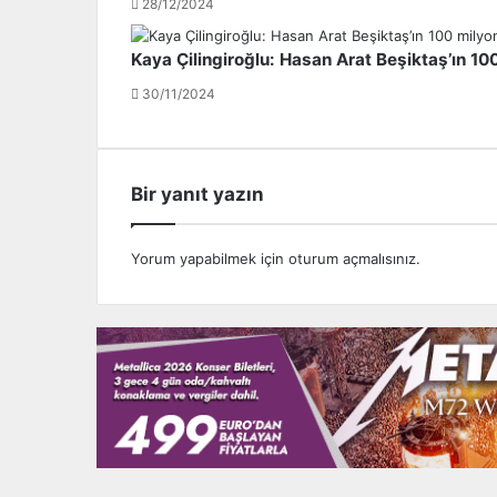
28/12/2024
c
s
e
a
Kaya Çilingiroğlu: Hasan Arat Beşiktaş’ın 1
ğ
İ
i
s
30/11/2024
m
t
a
n
b
Bir yanıt yazın
u
l
o
Yorum yapabilmek için
oturum açmalısınız
.
l
s
u
n