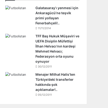
Galatasaray’ı yenmesi için
Ankaragücü’ne teşvik
primi yollayan
Fenerbahçeli!..
11/11/2014
TFF Baş Hukuk Müşaviri ve
UEFA Disiplin Müfettişi
İlhan Helvacı’nın kardeşi
Mehmet Helvacı;
Federasyon orta oyunu
oynuyor
30/12/2011
Menajer Mithat Halis’ten
Türkiye’deki transferler
hakkında şok
açıklamalar!..
05/12/2011