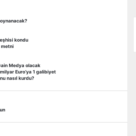
e oynanacak?
eşhisi kondu
 metni
Gain Medya olacak
milyar Euro’ya 1 galibiyet
unu nasıl kurdu?
sun