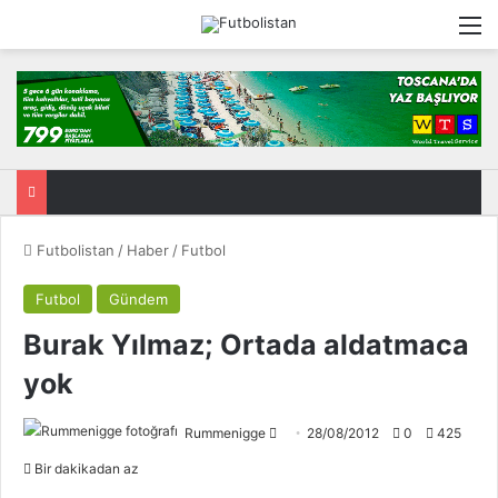
M
Futbolistan
/
Haber
/
Futbol
Futbol
Gündem
Burak Yılmaz; Ortada aldatmaca
yok
Rummenigge
F
28/08/2012
0
425
o
Bir dakikadan az
l