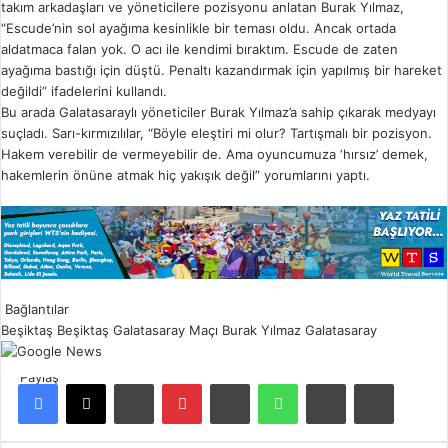
takım arkadaşları ve yöneticilere pozisyonu anlatan Burak Yılmaz,
“Escude’nin sol ayağıma kesinlikle bir teması oldu. Ancak ortada
aldatmaca falan yok. O acı ile kendimi bıraktım. Escude de zaten
ayağıma bastığı için düştü. Penaltı kazandırmak için yapılmış bir hareket
değildi” ifadelerini kullandı.
Bu arada Galatasaraylı yöneticiler Burak Yılmaz’a sahip çıkarak medyayı
suçladı. Sarı-kırmızılılar, “Böyle eleştiri mi olur? Tartışmalı bir pozisyon.
Hakem verebilir de vermeyebilir de. Ama oyuncumuza ‘hırsız’ demek,
hakemlerin önüne atmak hiç yakışık değil” yorumlarını yaptı.
Bağlantılar
Beşiktaş
Beşiktaş Galatasaray Maçı
Burak Yılmaz
Galatasaray
Paylaş
Facebook
X
LinkedIn
Pinterest
Reddit
WhatsApp
E-Posta ile paylaş
Yazdır