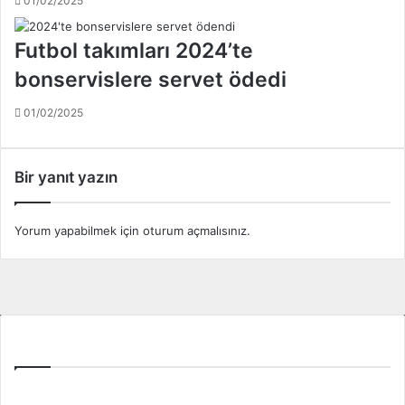
01/02/2025
ı
a
Futbol takımları 2024’te
ç
ı
bonservislere servet ödedi
k
l
01/02/2025
a
m
a
Bir yanıt yazın
l
a
r
Yorum yapabilmek için
oturum açmalısınız
.
m
a
k
s
a
d
Tüm Ligler
ı
n
ı
Spor Toto Süper Lig