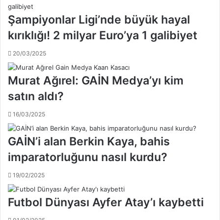
l
s
Şampiyonlar Ligi’nde büyük hayal
ı
p
y
o
kırıklığı! 2 milyar Euro’ya 1 galibiyet
ö
r
n
'
20/03/2025
e
d
t
a
Murat Ağırel: GAİN Medya’yı kim
i
c
satın aldı?
i
l
16/03/2025
e
r
GAİN’i alan Berkin Kaya, bahis
i
n
imparatorluğunu nasıl kurdu?
y
a
19/02/2025
p
t
Futbol Dünyası Ayfer Atay’ı kaybetti
ı
ğ