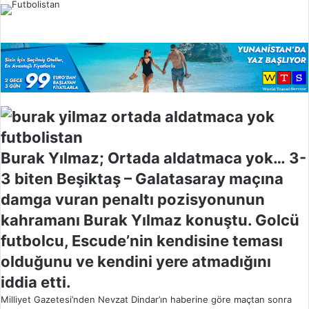
l
o
w
o
n
X
Burak Yılmaz; Ortada aldatmaca yok… 3-
3 biten Beşiktaş – Galatasaray maçına
damga vuran penaltı pozisyonunun
kahramanı Burak Yılmaz konuştu. Golcü
futbolcu, Escude’nin kendisine teması
olduğunu ve kendini yere atmadığını
iddia etti.
Milliyet Gazetesi’nden Nevzat Dindar’ın haberine göre maçtan sonra