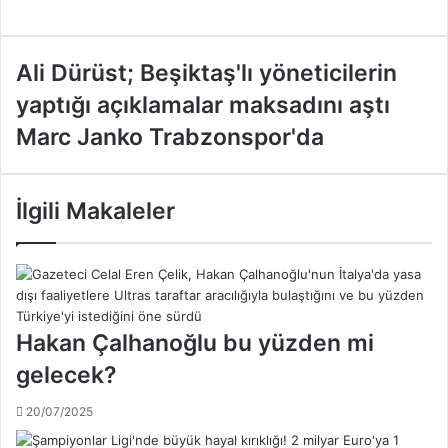
A
Ali Dürüst; Beşiktaş'lı yöneticilerin
l
yaptığı açıklamalar maksadını aştı
i
D
M
Marc Janko Trabzonspor'da
ü
a
r
r
ü
c
İlgili Makaleler
s
J
t
a
;
n
B
k
e
o
ş
T
Hakan Çalhanoğlu bu yüzden mi
i
r
k
a
gelecek?
t
b
a
z
20/07/2025
ş
o
'
n