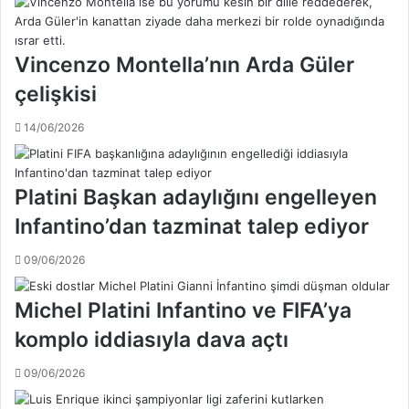
Ü
k
n
a
s
n
Vincenzo Montella’nın Arda Güler
a
Ç
l
çelişkisi
a
v
l
e
14/06/2026
h
S
a
e
n
r
o
Platini Başkan adaylığını engelleyen
g
ğ
e
Infantino’dan tazminat talep ediyor
l
n
u
Y
09/06/2026
-
a
Ö
l
m
Michel Platini Infantino ve FIFA’ya
ç
e
ı
komplo iddiasıyla dava açtı
r
n
T
i
09/06/2026
o
ç
p