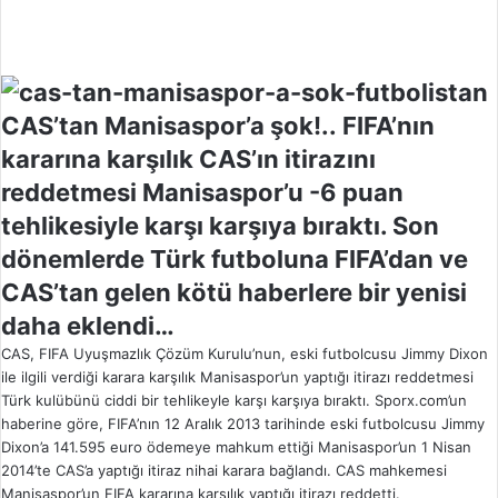
o
w
o
n
X
CAS’tan Manisaspor’a şok!.. FIFA’nın
kararına karşılık CAS’ın itirazını
reddetmesi Manisaspor’u -6 puan
tehlikesiyle karşı karşıya bıraktı. Son
dönemlerde Türk futboluna FIFA’dan ve
CAS’tan gelen kötü haberlere bir yenisi
daha eklendi…
CAS, FIFA Uyuşmazlık Çözüm Kurulu’nun, eski futbolcusu Jimmy Dixon
ile ilgili verdiği karara karşılık Manisaspor’un yaptığı itirazı reddetmesi
Türk kulübünü ciddi bir tehlikeyle karşı karşıya bıraktı. Sporx.com’un
haberine göre, FIFA’nın 12 Aralık 2013 tarihinde eski futbolcusu Jimmy
Dixon’a 141.595 euro ödemeye mahkum ettiği Manisaspor’un 1 Nisan
2014’te CAS’a yaptığı itiraz nihai karara bağlandı. CAS mahkemesi
Manisaspor’un FIFA kararına karşılık yaptığı itirazı reddetti.