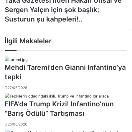
Taka Gazetesi'nden Hakan Ünsal ve
a
a
v
Sergen Yalçın için şok başlık;
k
c
a
Susturun şu kahpeleri!..
ı
G
l
a
ı
z
ğ
İlgili Makaleler
e
ı
t
,
e
G
s
ö
Mehdi Taremi’den Gianni Infantino’ya
i
k
'
tepki
h
n
a
d
n
27/06/2026
e
T
n
ö
FIFA’da Trump Krizi! Infantino’nun
H
r
a
“Barış Ödülü” Tartışması
e
k
-
a
25/06/2026
H
n
a