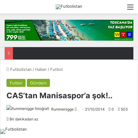
M
Futbolistan
/
Haber
/
Futbol
Futbol
Gündem
CAS’tan Manisaspor’a şok!..
Rummenigge
F
21/10/2014
0
503
o
Bir dakikadan az
l
l