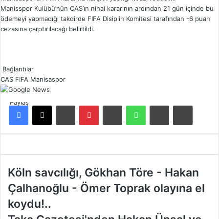
Manisspor Kulübü’nün CAS’ın nihai kararının ardından 21 gün içinde bu
ödemeyi yapmadığı takdirde FIFA Disiplin Komitesi tarafından -6 puan
cezasına çarptırılacağı belirtildi.
Bağlantılar
CAS
FIFA
Manisaspor
Paylaş
Facebook
X
LinkedIn
Pinterest
Reddit
WhatsApp
E-Posta ile paylaş
Yazdır
K
Köln savcılığı, Gökhan Töre - Hakan
ö
Çalhanoğlu - Ömer Toprak olayına el
l
n
koydu!..
s
T