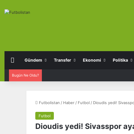
Anasayfa
Gündem
Transfer
Ekonomi
Politika
Bugün Ne Oldu?
Futbolistan
/
Haber
/
Futbol
/
Dioudis yedi! Sivasspo
Futbol
Dioudis yedi! Sivasspor ay