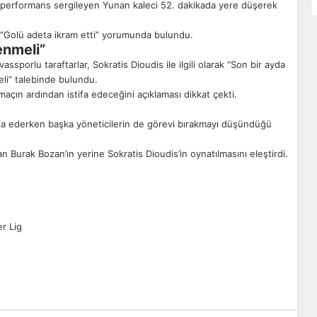
ir performans sergileyen Yunan kaleci 52. dakikada yere düşerek
n “Golü adeta ikram etti” yorumunda bulundu.
enmeli”
ssporlu taraftarlar, Sokratis Dioudis ile ilgili olarak “Son bir ayda
li” talebinde bulundu.
açın ardından istifa edeceğini açıklaması dikkat çekti.
ifa ederken başka yöneticilerin de görevi bırakmayı düşündüğü
n Burak Bozan’ın yerine Sokratis Dioudis’in oynatılmasını eleştirdi.
r Lig
zdır