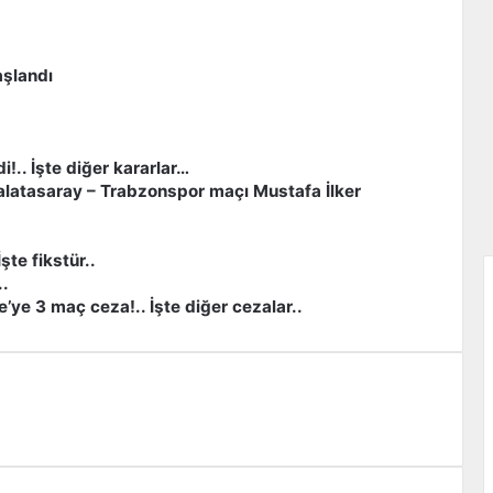
aşlandı
.. İşte diğer kararlar…
Galatasaray – Trabzonspor maçı Mustafa İlker
şte fikstür..
..
’ye 3 maç ceza!.. İşte diğer cezalar..