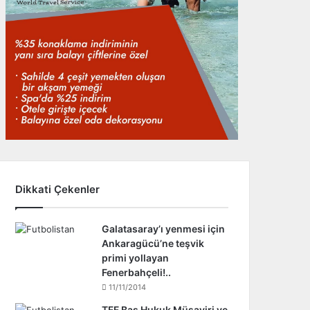
Dikkati Çekenler
Galatasaray’ı yenmesi için
Ankaragücü’ne teşvik
primi yollayan
Fenerbahçeli!..
11/11/2014
TFF Baş Hukuk Müşaviri ve