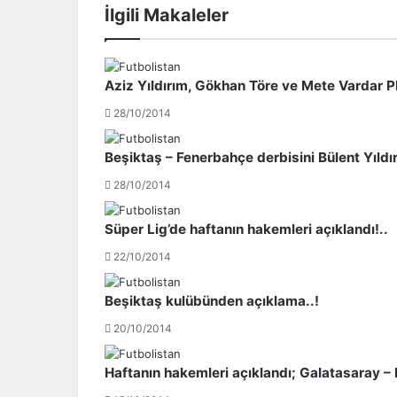
İlgili Makaleler
Ç
p
a
o
l
r
h
'
Aziz Yıldırım, Gökhan Töre ve Mete Vardar PF
a
u
n
t
28/10/2014
o
e
ğ
h
Beşiktaş – Fenerbahçe derbisini Bülent Yıldı
l
d
u
i
28/10/2014
'
t
n
e
Süper Lig’de haftanın hakemleri açıklandı!..
a
t
22/10/2014
ş
t
o
i
k
!
Beşiktaş kulübünden açıklama..!
m
T
20/10/2014
e
e
n
l
c
e
Haftanın hakemleri açıklandı; Galatasaray – 
e
f