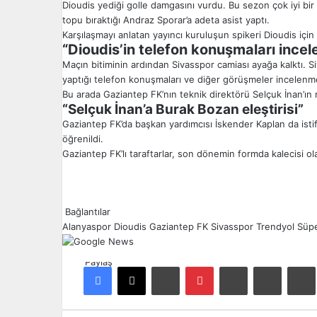
Dioudis yediği golle damgasını vurdu. Bu sezon çok iyi b
topu bıraktığı Andraz Sporar’a adeta asist yaptı.
Karşılaşmayı anlatan yayıncı kuruluşun spikeri Dioudis içi
“Dioudis’in telefon konuşmaları incel
Maçın bitiminin ardından Sivasspor camiası ayağa kalktı. Siva
yaptığı telefon konuşmaları ve diğer görüşmeler incelenme
Bu arada Gaziantep FK’nın teknik direktörü Selçuk İnan’ın m
“Selçuk İnan’a Burak Bozan eleştirisi”
Gaziantep FK’da başkan yardımcısı İskender Kaplan da ist
öğrenildi.
Gaziantep FK’lı taraftarlar, son dönemin formda kalecisi ola
Bağlantılar
Alanyaspor
Dioudis
Gaziantep FK
Sivasspor
Trendyol Süpe
Paylaş
Facebook
X
LinkedIn
Pinterest
Reddit
E-Posta ile paylaş
Ya