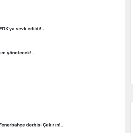
DK’ya sevk edildi!..
rım yönetecek!..
Fenerbahçe derbisi Çakır’ın!..