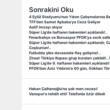
Sonrakini Oku
4 Eylül Stadyumu’nun Yıkım Çalışmalarına B
TFF’den Samet Aybaba’ya Ceza Geliyor
Aatif imzayı atıyor
Süper Lig’de haftanın hakemleri açıklandı!..
Fenerbahçe ve Bursaspor PFDK’ya sevk edildi!
Süper Lig’de haftanın hakemleri açıklandı; 
Coşkun’un!..
Futbolda şike davasında flaş gelişme!..
Ziraat Türkiye Kupası grup kuraları çekildi!.. İ
Süper Lig’de 9. haftanın hakemleri açıklandı!
PFDK’dan Aziz Yıldırım’a 60 gün, Gökhan Töre
Hakan Çalhanoğlu'na şok men cezası!
H
Vanspor'u tehdit etti! Telefonla özür diledi
a
V
k
a
a
n
n
s