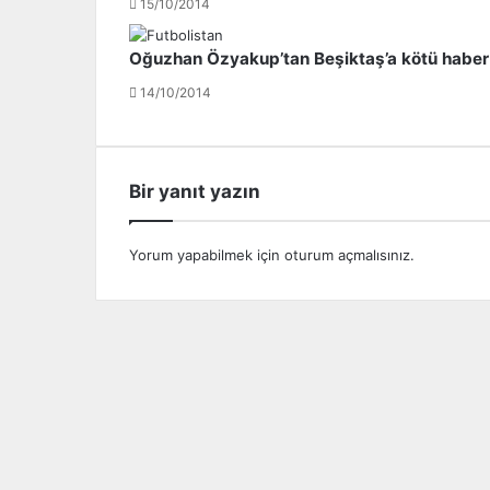
15/10/2014
z
o
a
n
Oğuzhan Özyakup’tan Beşiktaş’a kötü haber!
s
l
ı
a
14/10/2014
!
ö
z
ü
r
Bir yanıt yazın
d
i
l
Yorum yapabilmek için
oturum açmalısınız
.
e
d
i