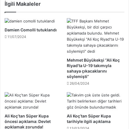
İlgili Makaleler
e
r
t
k
Ç
ü
a
m
k
e
Damien Comolli tutuklandı
a
m
11/07/2024
r
a
c
ç
a
ı
n
n
Mehmet Büyükekşi “Ali Koç
l
d
Riyad’ta U-19 takımıyla
ı
a
sahaya çıkacaklarını
y
söylemişti”
s
a
a
26/04/2024
y
ğ
ı
l
n
ı
d
k
a
s
Ali Koç’tan Süper Kupa
Ali Koç’tan Süper Kupa
b
k
öncesi açıklama: Devlet
tarihiyle ilgili açıklama
i
a
açıklamak zorunda!
13/03/2024