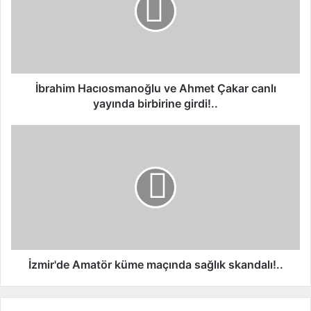
h
i
m
H
a
c
İbrahim Hacıosmanoğlu ve Ahmet Çakar canlı
ı
yayında birbirine girdi!..
o
s
İ
m
z
a
m
n
i
o
r
ğ
'
l
d
u
e
v
A
e
m
İzmir'de Amatör küme maçında sağlık skandalı!..
A
a
h
t
m
ö