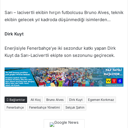
Sarı – lacivertli ekibin hırçın futbolcusu Bruno Alves, teknik
ekibin gelecek yıl kadroda düşünmediği isimlerden…
Dirk Kuyt
Enerjisiyle Fenerbahçe’ye iki sezondur katkı yapan Dirk
Kuyt da Sarı-Lacivertli ekipte son sezonunu geçirecek.
Bağlantılar
Ali Koç
Bruno Alves
Dirk Kuyt
Egemen Korkmaz
Fenerbahçe
Fenerbahçe Yönetimi
Selçuk Şahin