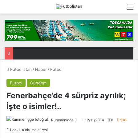
M
Futbolistan
/
Haber
/
Futbol
Futbol
Gündem
Fenerbahçe’de 4 sürpriz ayrılık;
İşte o isimler!..
Rummenigge
F
12/11/2014
0
516
o
1 dakika okuma süresi
l