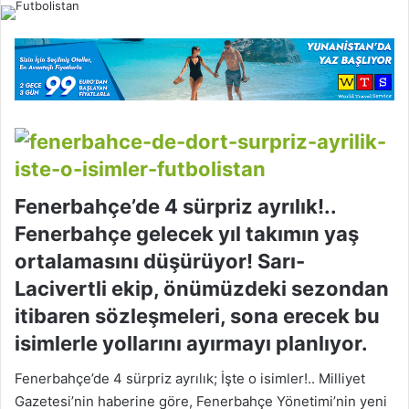
l
o
w
o
n
X
Fenerbahçe’de 4 sürpriz ayrılık!..
Fenerbahçe gelecek yıl takımın yaş
ortalamasını düşürüyor! Sarı-
Lacivertli ekip, önümüzdeki sezondan
itibaren sözleşmeleri, sona erecek bu
isimlerle yollarını ayırmayı planlıyor.
Fenerbahçe’de 4 sürpriz ayrılık; İşte o isimler!.. Milliyet
Gazetesi’nin haberine göre, Fenerbahçe Yönetimi’nin yeni