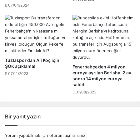
r
n
07/04/2024
b
d
i
a
r
l
i
ı
n
!
e
.
g
.
i
Tuzlaspor’dan Ali Koç için
r
ŞOK açıklama!
Fenerbahçe’den 4 milyon
d
euroya ayrılan Berisha, 2 ay
07/11/2023
i
sonra 14 milyon euroya
!
satıldı
.
31/08/2023
.
Bir yanıt yazın
Yorum yapabilmek için
oturum açmalısınız
.