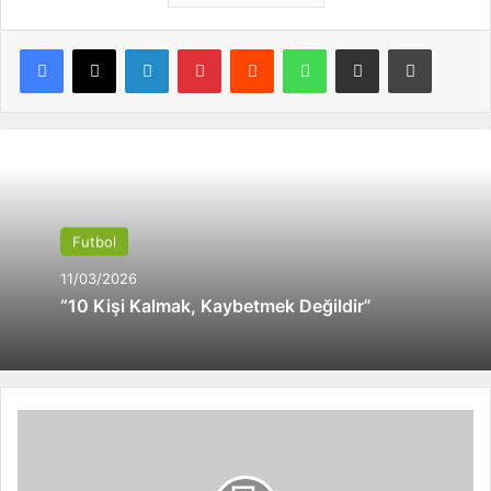
Facebook
X
LinkedIn
Pinterest
Reddit
WhatsApp
E-Posta ile paylaş
Yazdır
Futbol
11/03/2026
“10 Kişi Kalmak, Kaybetmek Değildir”
İ
b
r
a