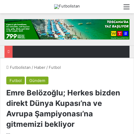
M
Futbolistan
/
Haber
/
Futbol
Futbol
Gündem
Emre Belözoğlu; Herkes bizden
direkt Dünya Kupası’na ve
Avrupa Şampiyonası’na
gitmemizi bekliyor