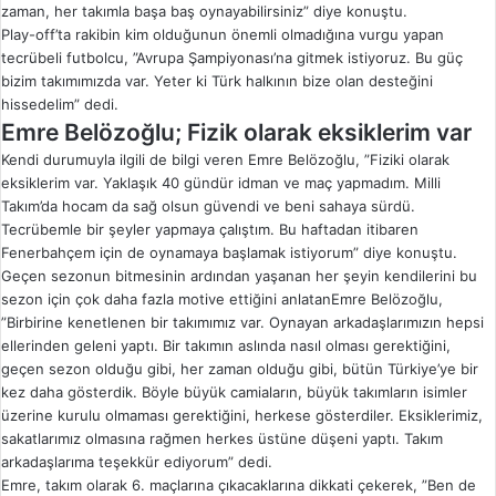
zaman, her takımla başa baş oynayabilirsiniz” diye konuştu.
Play-off’ta rakibin kim olduğunun önemli olmadığına vurgu yapan
tecrübeli futbolcu, ”Avrupa Şampiyonası’na gitmek istiyoruz. Bu güç
bizim takımımızda var. Yeter ki Türk halkının bize olan desteğini
hissedelim” dedi.
Emre Belözoğlu; Fizik olarak eksiklerim var
Kendi durumuyla ilgili de bilgi veren Emre Belözoğlu, ”Fiziki olarak
eksiklerim var. Yaklaşık 40 gündür idman ve maç yapmadım. Milli
Takım’da hocam da sağ olsun güvendi ve beni sahaya sürdü.
Tecrübemle bir şeyler yapmaya çalıştım. Bu haftadan itibaren
Fenerbahçem için de oynamaya başlamak istiyorum” diye konuştu.
Geçen sezonun bitmesinin ardından yaşanan her şeyin kendilerini bu
sezon için çok daha fazla motive ettiğini anlatanEmre Belözoğlu,
”Birbirine kenetlenen bir takımımız var. Oynayan arkadaşlarımızın hepsi
ellerinden geleni yaptı. Bir takımın aslında nasıl olması gerektiğini,
geçen sezon olduğu gibi, her zaman olduğu gibi, bütün Türkiye’ye bir
kez daha gösterdik. Böyle büyük camiaların, büyük takımların isimler
üzerine kurulu olmaması gerektiğini, herkese gösterdiler. Eksiklerimiz,
sakatlarımız olmasına rağmen herkes üstüne düşeni yaptı. Takım
arkadaşlarıma teşekkür ediyorum” dedi.
Emre, takım olarak 6. maçlarına çıkacaklarına dikkati çekerek, ”Ben de