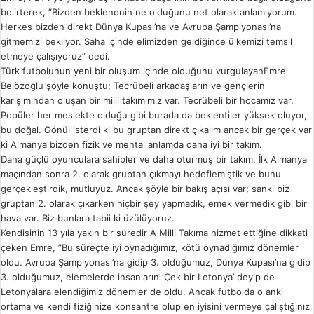
belirterek, ”Bizden beklenenin ne olduğunu net olarak anlamıyorum.
Herkes bizden direkt Dünya Kupası’na ve Avrupa Şampiyonası’na
gitmemizi bekliyor. Saha içinde elimizden geldiğince ülkemizi temsil
etmeye çalışıyoruz” dedi.
Türk futbolunun yeni bir oluşum içinde olduğunu vurgulayanEmre
Belözoğlu şöyle konuştu; Tecrübeli arkadaşların ve gençlerin
karışımından oluşan bir milli takımımız var. Tecrübeli bir hocamız var.
Popüler her meslekte olduğu gibi burada da beklentiler yüksek oluyor,
bu doğal. Gönül isterdi ki bu gruptan direkt çıkalım ancak bir gerçek var
ki Almanya bizden fizik ve mental anlamda daha iyi bir takım.
Daha güçlü oyunculara sahipler ve daha oturmuş bir takım. İlk Almanya
maçından sonra 2. olarak gruptan çıkmayı hedeflemiştik ve bunu
gerçekleştirdik, mutluyuz. Ancak şöyle bir bakış açısı var; sanki biz
gruptan 2. olarak çıkarken hiçbir şey yapmadık, emek vermedik gibi bir
hava var. Biz bunlara tabii ki üzülüyoruz.
Kendisinin 13 yıla yakın bir süredir A Milli Takıma hizmet ettiğine dikkati
çeken Emre, ”Bu süreçte iyi oynadığımız, kötü oynadığımız dönemler
oldu. Avrupa Şampiyonası’na gidip 3. olduğumuz, Dünya Kupası’na gidip
3. olduğumuz, elemelerde insanların ‘Çek bir Letonya’ deyip de
Letonyalara elendiğimiz dönemler de oldu. Ancak futbolda o anki
ortama ve kendi fiziğinize konsantre olup en iyisini vermeye çalıştığınız