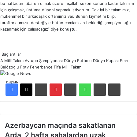
bu haftadan itibaren olmak üzere inşallah sezon sonuna kadar takımım
için çalışmak, üstüme düşeni yapmak istiyorum. Çok iyi bir takımımız,
mükemmel bir arkadaşlık ortamımız var. Bunun kıymetini bilip,
taraftarlarımızın desteğiyle bütün camiamızın beklediği şampiyonluğu
kazanmak için çalışacağız” diye konuştu.
Bağlantılar
A Milli Takım
Avrupa Şampiyonası
Dünya Futbolu
Dünya Kupası
Emre
Belözoğlu
Fbtv
Fenerbahçe
Fifa
Milli Takım
Paylaş
Facebook
X
LinkedIn
Pinterest
Reddit
WhatsApp
E-Posta ile paylaş
Yazdır
A
Azerbaycan maçında sakatlanan
z
Arda, 2 hafta sahalardan uzak
e