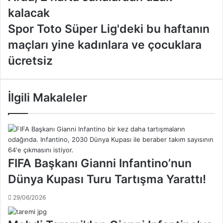
r
kalacak
b
S
Spor Toto Süper Lig'deki bu haftanın
a
p
y
maçları yine kadınlara ve çocuklara
o
c
r
ücretsiz
a
T
n
o
m
t
a
İlgili Makaleler
o
ç
S
ı
ü
n
p
d
e
a
r
s
FIFA Başkanı Gianni Infantino’nun
L
a
i
Dünya Kupası Turu Tartışma Yarattı!
k
g
a
'
t
29/06/2026
d
l
e
a