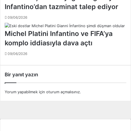
d
e
Infantino’dan tazminat talep ediyor
a
k
n
a
09/06/2026
u
d
z
ı
Michel Platini Infantino ve FIFA’ya
a
n
k
komplo iddiasıyla dava açtı
l
k
a
a
09/06/2026
r
l
a
a
v
c
e
Bir yanıt yazın
a
ç
k
o
c
Yorum yapabilmek için
oturum açmalısınız
.
u
k
l
a
r
a
Tüm Ligler