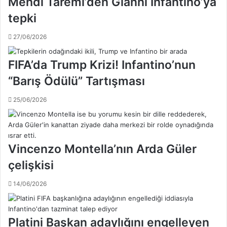
Mehdi Taremi’den Gianni Infantino’ya
k
n
i
tepki
a
b
n
u
27/06/2026
A
h
r
a
d
FIFA’da Trump Krizi! Infantino’nun
f
a
t
“Barış Ödülü” Tartışması
,
a
2
n
25/06/2026
h
ı
a
n
f
m
t
a
a
Vincenzo Montella’nın Arda Güler
ç
s
l
çelişkisi
a
a
h
r
14/06/2026
a
ı
l
y
a
i
r
Platini Başkan adaylığını engelleyen
n