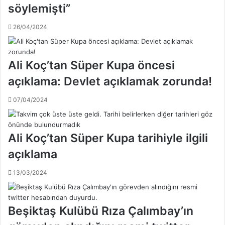
söylemişti”
n
X
Y
a
26/04/2024
ı
b
l
i
d
A
ı
l
Ali Koç’tan Süper Kupa öncesi
r
o
açıklama: Devlet açıklamak zorunda!
ı
n
m
s
07/04/2024
'
o
a
ş
h
o
a
k
Ali Koç’tan Süper Kupa tarihiyle ilgili
k
u
açıklama
a
!
r
.
13/03/2024
e
.
t
d
a
Beşiktaş Kulübü Rıza Çalımbay’ın
v