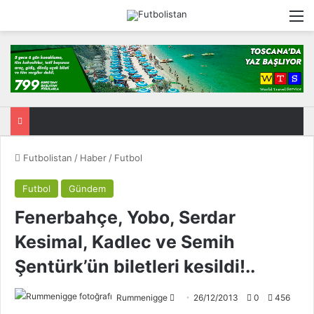
M
Futbolistan
/
Haber
/
Futbol
Futbol
Gündem
Fenerbahçe, Yobo, Serdar
Kesimal, Kadlec ve Semih
Şentürk’ün biletleri kesildi!..
Rummenigge
F
26/12/2013
0
456