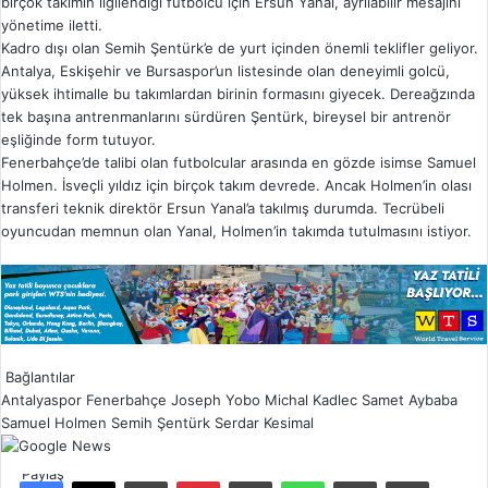
birçok takımın ilgilendiği futbolcu için Ersun Yanal, ayrılabilir mesajını
yönetime iletti.
Kadro dışı olan Semih Şentürk’e de yurt içinden önemli teklifler geliyor.
Antalya, Eskişehir ve Bursaspor’un listesinde olan deneyimli golcü,
yüksek ihtimalle bu takımlardan birinin formasını giyecek. Dereağzında
tek başına antrenmanlarını sürdüren Şentürk, bireysel bir antrenör
eşliğinde form tutuyor.
Fenerbahçe’de talibi olan futbolcular arasında en gözde isimse Samuel
Holmen. İsveçli yıldız için birçok takım devrede. Ancak Holmen’in olası
transferi teknik direktör Ersun Yanal’a takılmış durumda. Tecrübeli
oyuncudan memnun olan Yanal, Holmen’in takımda tutulmasını istiyor.
Bağlantılar
Antalyaspor
Fenerbahçe
Joseph Yobo
Michal Kadlec
Samet Aybaba
Samuel Holmen
Semih Şentürk
Serdar Kesimal
Paylaş
Facebook
X
LinkedIn
Pinterest
Reddit
WhatsApp
E-Posta ile paylaş
Yazdır