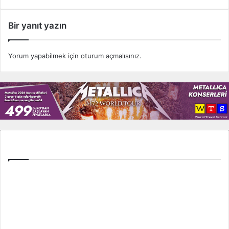
Bir yanıt yazın
Yorum yapabilmek için
oturum açmalısınız
.
Tüm Ligler
Spor Toto Süper Lig
TFF 1. Lig
TFF 2. Lig
İngiltere Premier Lig