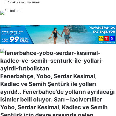
o
1 dakika okuma süresi
l
l
o
w
o
n
X
Fenerbahçe, Yobo, Serdar Kesimal,
Kadlec ve Semih Şentürk ile yolları
ayırdı!.. Fenerbahçe’de yolların ayrılacağı
isimler belli oluyor. Sarı – lacivertliler
Yobo, Serdar Kesimal, Kadlec ve Semih
Şentürk için devre arasında gelen