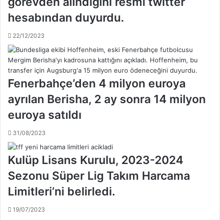
görevden alındığını resmi twitter
a
s
hesabından duyurdu.
ı
n
22/12/2023
a
d
e
v
Fenerbahçe’den 4 milyon euroya
a
m
ayrılan Berisha, 2 ay sonra 14 milyon
e
euroya satıldı
d
i
31/08/2023
l
d
Kulüp Lisans Kurulu, 2023-2024
i
!
Sezonu Süper Lig Takım Harcama
.
.
Limitleri’ni belirledi.
19/07/2023