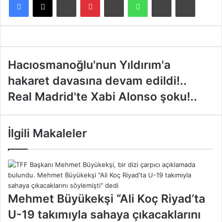
H
Hacıosmanoğlu'nun Yıldırım'a
a
hakaret davasına devam edildi!..
c
ı
R
Real Madrid'te Xabi Alonso şoku!..
o
e
s
a
m
l
İlgili Makaleler
a
M
n
a
o
d
ğ
r
l
i
u
d
Mehmet Büyükekşi “Ali Koç Riyad’ta
'
'
n
t
U-19 takımıyla sahaya çıkacaklarını
u
e