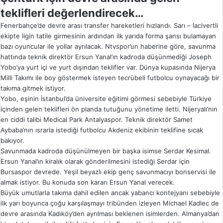
teklifleri değerlendirecek…
Fenerbahçe’de devre arası transfer hareketleri hızlandı. Sarı – lacivertli
ekipte ligin tatile girmesinin ardından ilk yarıda forma şansı bulamayan
bazı oyuncular ile yollar ayrılacak. Ntvspor’un haberine göre, savunma
hattında teknik direktör Ersun Yanal’ın kadroda düşünmediği Joseph
Yobo’ya yurt içi ve yurt dışından teklifler var. Dünya kupasında Nijerya
Milli Takımı ile boy göstermek isteyen tecrübeli futbolcu oynayacağı bir
takıma gitmek istiyor.
Yobo, eşinin İstanbul’da üniversite eğitimi görmesi sebebiyle Türkiye
içinden gelen teklifleri ön planda tutuğunu yönetime iletti. Nijeryalı’nın
en ciddi talibi Medical Park Antalyaspor. Teknik direktör Samet
Aybaba’nın ısrarla istediği futbolcu Akdeniz ekibinin teklifine sıcak
bakıyor.
Savunmada kadroda düşünülmeyen bir başka isimse Serdar Kesimal.
Ersun Yanal’ın kiralık olarak gönderilmesini istediği Serdar için
Bursaspor devrede. Yeşil beyazlı ekip genç savunmacıyı bonservisi ile
almak istiyor. Bu konuda son kararı Ersun Yanal verecek.
Büyük umutlarla takıma dahil edilen ancak yabancı kontejyanı sebebiyle
ilk yarı boyunca çoğu karşılaşmayı tribünden izleyen Michael Kadlec de
devre arasında Kadıköy’den ayrılması beklenen isimlerden. Almanya’dan