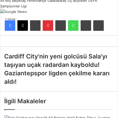
Ali Koç
Beşiktaş
Fenerbahçe
Galatasaray
Üç Büyükler
UEFA
Şampiyonlar Ligi
Paylaş
Facebook
X
LinkedIn
Pinterest
Reddit
WhatsApp
E-Posta ile paylaş
Yazdır
C
Cardiff City'nin yeni golcüsü Sala'yı
a
taşıyan uçak radardan kayboldu!
r
d
G
Gaziantepspor ligden çekilme kararı
i
a
aldı!
f
z
f
i
C
a
i
n
İlgili Makaleler
t
t
y
e
'
p