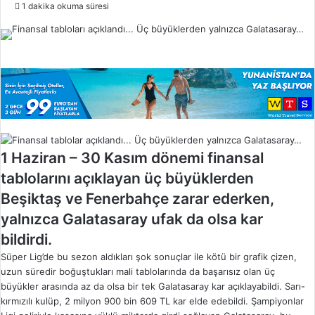
o
1 dakika okuma süresi
l
l
o
w
o
n
X
1 Haziran – 30 Kasım dönemi finansal
tablolarını açıklayan üç büyüklerden
Beşiktaş ve Fenerbahçe zarar ederken,
yalnızca Galatasaray ufak da olsa kar
bildirdi.
Süper Lig’de bu sezon aldıkları şok sonuçlar ile kötü bir grafik çizen,
uzun süredir boğuştukları mali tablolarında da başarısız olan üç
büyükler arasında az da olsa bir tek Galatasaray kar açıklayabildi. Sarı-
kırmızılı kulüp, 2 milyon 900 bin 609 TL kar elde edebildi. Şampiyonlar