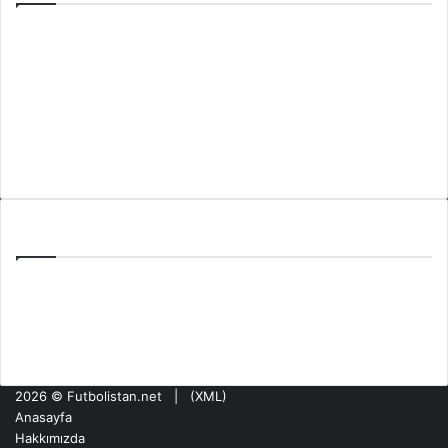
Anasayfa
Hakkımızda
Künye
Gizlilik Politikası
İletişim
Son Yazılar
PAOK Benfica Eşleşmesi: Toumba’da Şampiyonlar Ligi Haftası
Tzolis’in Arsenal’de İlk Golü: Girona Maçında Sahne Aldı
Olympiakos NEC Nijmegen Maçı: ŞL Ön Elemesinde Kritik Hafta
2026 ©
Futbolistan.net
| (
XML
)
Anasayfa
Hakkımızda