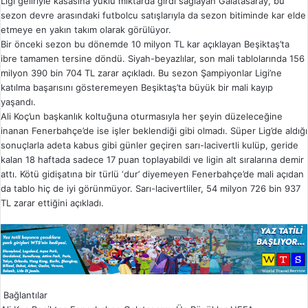
Ligi geliriyle kasasına yüklü miktarda girdi sağlayan Galatasaray, bu
sezon devre arasındaki futbolcu satışlarıyla da sezon bitiminde kar elde
etmeye en yakın takım olarak görülüyor.
Bir önceki sezon bu dönemde 10 milyon TL kar açıklayan Beşiktaş’ta
ibre tamamen tersine döndü. Siyah-beyazlılar, son mali tablolarında 156
milyon 390 bin 704 TL zarar açıkladı. Bu sezon Şampiyonlar Ligi’ne
katılma başarısını gösteremeyen Beşiktaş’ta büyük bir mali kayıp
yaşandı.
Ali Koç’un başkanlık koltuğuna oturmasıyla her şeyin düzeleceğine
inanan Fenerbahçe’de ise işler beklendiği gibi olmadı. Süper Lig’de aldığı
sonuçlarla adeta kabus gibi günler geçiren sarı-lacivertli kulüp, geride
kalan 18 haftada sadece 17 puan toplayabildi ve ligin alt sıralarına demir
attı. Kötü gidişatına bir türlü ‘dur’ diyemeyen Fenerbahçe’de mali açıdan
da tablo hiç de iyi görünmüyor. Sarı-lacivertliler, 54 milyon 726 bin 937
TL zarar ettiğini açıkladı.
Bağlantılar