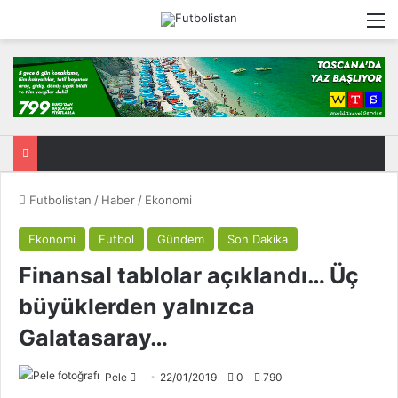
M
Futbolistan
/
Haber
/
Ekonomi
Ekonomi
Futbol
Gündem
Son Dakika
Finansal tablolar açıklandı… Üç
büyüklerden yalnızca
Galatasaray…
Pele
F
22/01/2019
0
790