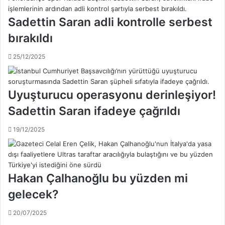
t
r
a
ı
Sadettin Saran adli kontrolle serbest
ş
a
ı
l
bırakıldı
y
d
a
ı
25/12/2025
n
!
u
ç
Uyuşturucu operasyonu derinleşiyor!
a
k
Sadettin Saran ifadeye çağrıldı
r
a
19/12/2025
d
a
r
d
Hakan Çalhanoğlu bu yüzden mi
a
gelecek?
n
k
20/07/2025
a
y