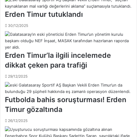
n
s
i
p
Erden Timur tutuklandı
n
o
y
r
30/12/2025
e
l
n
i
i
g
g
d
Erden Timur’la ilgili incelemede
o
e
l
n
dikkat çeken para trafiği
c
ç
ü
e
29/12/2025
s
k
ü
i
S
l
Futbolda bahis soruşturması! Erden
a
m
l
e
Timur gözaltında
a
k
'
a
26/12/2025
y
r
ı
a