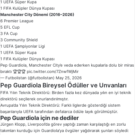
1 UEFA Süper Kupa
1 FIFA Kulüpler Dünya Kupası
Manchester City Dönemi (2016–2026)
6 Premier League
5 EFL Cup
3 FA Cup
3 Community Shield
1 UEFA Şampiyonlar Ligi
1 UEFA Süper Kupa
1 FIFA Kulüpler Dünya Kupası
Pep Guardiola, Manchester City’e veda ederken kupalarla dolu bir miras
bıraktı 🏆🏆🏆
pic.twitter.com/7ZnwfWjMir
— Futbolistan (@futbolistan)
May 25, 2026
Pep Guardiola Bireysel Ödüller ve Unvanları
FIFA Yılın Teknik Direktörü: Birden fazla kez dünyada yılın en iyi teknik
direktörü seçilerek onurlandırılmıştır.
Avrupa’da Yılın Teknik Direktörü: Farklı liglerde gösterdiği sistem
başarılarıyla UEFA tarafından defalarca ödüle layık görülmüştür.
Pep Guardiola için ne dediler
Jürgen Klopp, Liverpool’da görev yaptığı zaman karşılaştığı en zorlu
takımları kurduğu için Guardiola’ya övgüler yağdırarak şunları söyledi: