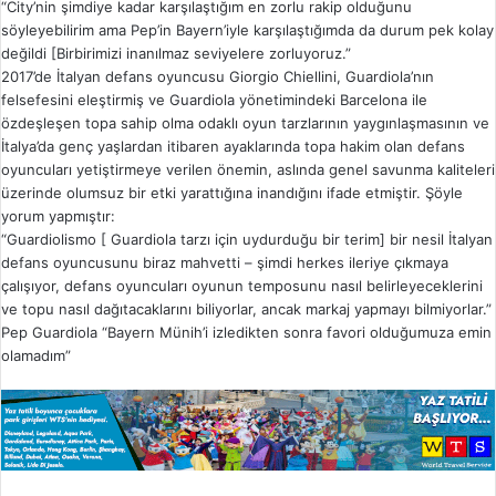
“City’nin şimdiye kadar karşılaştığım en zorlu rakip olduğunu
söyleyebilirim ama Pep’in Bayern’iyle karşılaştığımda da durum pek kolay
değildi [Birbirimizi inanılmaz seviyelere zorluyoruz.”
2017’de İtalyan defans oyuncusu Giorgio Chiellini, Guardiola’nın
felsefesini eleştirmiş ve Guardiola yönetimindeki Barcelona ile
özdeşleşen topa sahip olma odaklı oyun tarzlarının yaygınlaşmasının ve
İtalya’da genç yaşlardan itibaren ayaklarında topa hakim olan defans
oyuncuları yetiştirmeye verilen önemin, aslında genel savunma kaliteleri
üzerinde olumsuz bir etki yarattığına inandığını ifade etmiştir. Şöyle
yorum yapmıştır:
“Guardiolismo [ Guardiola tarzı için uydurduğu bir terim] bir nesil İtalyan
defans oyuncusunu biraz mahvetti – şimdi herkes ileriye çıkmaya
çalışıyor, defans oyuncuları oyunun temposunu nasıl belirleyeceklerini
ve topu nasıl dağıtacaklarını biliyorlar, ancak markaj yapmayı bilmiyorlar.”
Pep Guardiola “Bayern Münih’i izledikten sonra favori olduğumuza emin
olamadım”