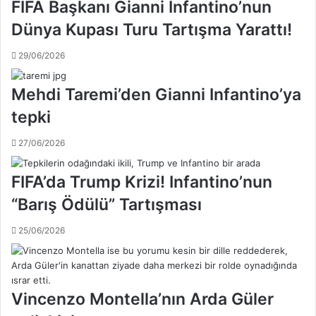
FIFA Başkanı Gianni Infantino’nun
l
r
d
i
Dünya Kupası Turu Tartışma Yarattı!
u
n
!
i
29/06/2026
n
o
Mehdi Taremi’den Gianni Infantino’ya
k
t
tepki
a
l
27/06/2026
ı
y
FIFA’da Trump Krizi! Infantino’nun
o
r
“Barış Ödülü” Tartışması
25/06/2026
Vincenzo Montella’nın Arda Güler