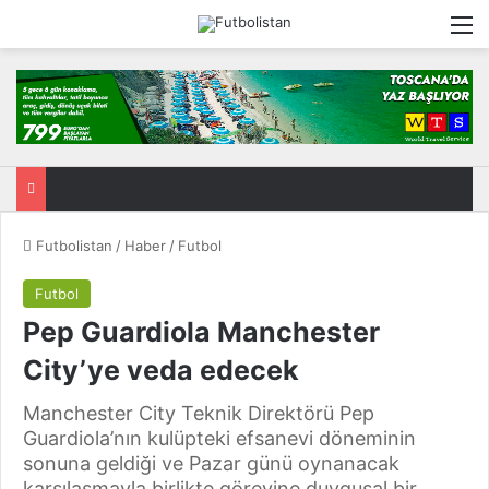
M
Futbolistan
/
Haber
/
Futbol
Futbol
Pep Guardiola Manchester
City’ye veda edecek
Manchester City Teknik Direktörü Pep
Guardiola’nın kulüpteki efsanevi döneminin
sonuna geldiği ve Pazar günü oynanacak
karşılaşmayla birlikte görevine duygusal bir