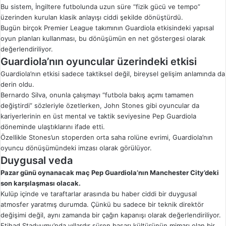
Bu sistem, İngiltere futbolunda uzun süre “fizik gücü ve tempo”
üzerinden kurulan klasik anlayışı ciddi şekilde dönüştürdü.
Bugün birçok Premier League takımının Guardiola etkisindeki yapısal
oyun planları kullanması, bu dönüşümün en net göstergesi olarak
değerlendiriliyor.
Guardiola’nın oyuncular üzerindeki etkisi
Guardiola’nın etkisi sadece taktiksel değil, bireysel gelişim anlamında da
derin oldu.
Bernardo Silva, onunla çalışmayı “futbola bakış açımı tamamen
değiştirdi” sözleriyle özetlerken, John Stones gibi oyuncular da
kariyerlerinin en üst mental ve taktik seviyesine Pep Guardiola
döneminde ulaştıklarını ifade etti.
Özellikle Stones’un stoperden orta saha rolüne evrimi, Guardiola’nın
oyuncu dönüşümündeki imzası olarak görülüyor.
Duygusal veda
Pazar günü oynanacak maç Pep Guardiola’nın Manchester City’deki
son karşılaşması olacak.
Kulüp içinde ve taraftarlar arasında bu haber ciddi bir duygusal
atmosfer yaratmış durumda. Çünkü bu sadece bir teknik direktör
değişimi değil, aynı zamanda bir çağın kapanışı olarak değerlendiriliyor.
Etihad Stadyumu’nda yıllardır süren başarı kültürünün mimarı olan bir