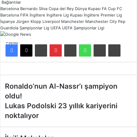
Bağlantılar
Barcelona
Bernardo Silva
Copa del Rey
Dünya Kupası
FA Cup
FC
Barcelona
FIFA
İngiltere
İngiltere Lig Kupası
İngiltere Premier Lig
İspanya
Jürgen Klopp
Liverpool
Manchester
Manchester City
Pep
Guardiola
Şampiyonlar Lig
UEFA
UEFA Şampiyonlar Ligi
Paylaş
Facebook
X
LinkedIn
Pinterest
Reddit
WhatsApp
E-Posta ile paylaş
Yazdır
R
Ronaldo’nun Al-Nassr’ı şampiyon
o
oldu!
n
a
L
Lukas Podolski 23 yıllık kariyerini
l
u
noktalıyor
d
k
o
a
’
s
n
P