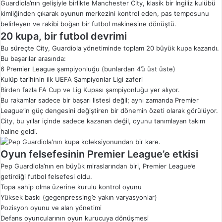
Guardiola’nın gelişiyle birlikte Manchester City, klasik bir İngiliz kulübü
kimliğinden çıkarak oyunun merkezini kontrol eden, pas temposunu
belirleyen ve rakibi boğan bir futbol makinesine dönüştü.
20 kupa, bir futbol devrimi
Bu süreçte City, Guardiola yönetiminde toplam 20 büyük kupa kazandı.
Bu başarılar arasında:
6 Premier League şampiyonluğu (bunlardan 4’ü üst üste)
Kulüp tarihinin ilk UEFA Şampiyonlar Ligi zaferi
Birden fazla FA Cup ve Lig Kupası şampiyonluğu yer alıyor.
Bu rakamlar sadece bir başarı listesi değil; aynı zamanda Premier
League’in güç dengesini değiştiren bir dönemin özeti olarak görülüyor.
City, bu yıllar içinde sadece kazanan değil, oyunu tanımlayan takım
haline geldi.
Oyun felsefesinin Premier League’e etkisi
Pep Guardiola’nın en büyük miraslarından biri, Premier League’e
getirdiği futbol felsefesi oldu.
Topa sahip olma üzerine kurulu kontrol oyunu
Yüksek baskı (gegenpressing’e yakın varyasyonlar)
Pozisyon oyunu ve alan yönetimi
Defans oyuncularının oyun kurucuya dönüşmesi