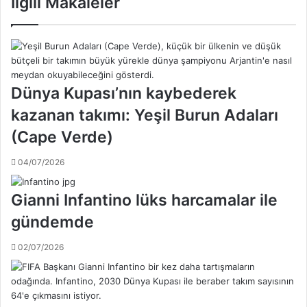
İlgili Makaleler
u
o
n
d
A
o
l
l
-
s
N
k
Dünya Kupası’nın kaybederek
a
i
kazanan takımı: Yeşil Burun Adaları
s
2
s
3
(Cape Verde)
r
y
’
ı
04/07/2026
ı
l
ş
l
Gianni Infantino lüks harcamalar ile
a
ı
m
k
gündemde
p
k
i
a
02/07/2026
y
r
o
i
n
y
o
e