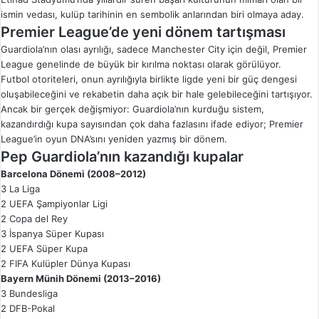
ismin vedası, kulüp tarihinin en sembolik anlarından biri olmaya aday.
Premier League’de yeni dönem tartışması
Guardiola’nın olası ayrılığı, sadece
Manchester City
için değil,
Premier
League
genelinde de büyük bir kırılma noktası olarak görülüyor.
Futbol otoriteleri, onun ayrılığıyla birlikte ligde yeni bir güç dengesi
oluşabileceğini ve rekabetin daha açık bir hale gelebileceğini tartışıyor.
Ancak bir gerçek değişmiyor: Guardiola’nın kurduğu sistem,
kazandırdığı kupa sayısından çok daha fazlasını ifade ediyor; Premier
League’in oyun DNA’sını yeniden yazmış bir dönem.
Pep Guardiola’nın kazandığı kupalar
Barcelona Dönemi (2008–2012)
3 La Liga
2 UEFA Şampiyonlar Ligi
2 Copa del Rey
3 İspanya Süper Kupası
2 UEFA Süper Kupa
2 FIFA Kulüpler Dünya Kupası
Bayern Münih Dönemi (2013–2016)
3 Bundesliga
2 DFB-Pokal