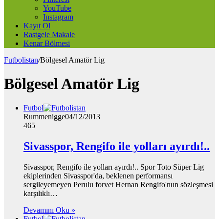
YouTube
Instagram
Kayıt Ol
Rastgele Makale
Kenar Bölmesi
Futbolistan
/
Bölgesel Amatör Lig
Bölgesel Amatör Lig
Futbol
Rummenigge
04/12/2013
465
Sivasspor, Rengifo ile yolları ayırdı!..
Sivasspor, Rengifo ile yolları ayırdı!.. Spor Toto Süper Lig
ekiplerinden Sivasspor'da, beklenen performansı
sergileyemeyen Perulu forvet Hernan Rengifo'nun sözleşmesi
karşılıklı…
Devamını Oku »
Futbol