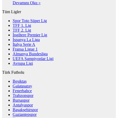
Devamını Oku »
Tüm Ligler
Spor Toto Süper Lig
TFF 1. Lig
TFF 2. Lig
İngiltere Premier Lig
İspanya La Liga
İtalya Serie A
Fransa Ligue 1
Almanya Bundesliga
UEFA Şampiyonlar Ligi
Avrupa Ligi
Türk Futbolu
Beşiktaş
Galatasaray
Fenerbahçe
Trabzonspor
Bursaspor
Antalyaspor
Başakşehirspor
Gaziantepspor