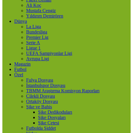
Ali Koç
Mustafa Cengiz
Yıldırım Demirören
Dünya
La Liga
Bundesliga
Premier Lig
Serie A
Ligue 1
UEFA Şampiyonlar Ligi
Avrupa Ligi
Magazin
Futbol
Özel
Fulya Dosyası
İstanbulspor Dosyası
TBMM Araştırma Komisyon Raporları
Çilekli Dosyası
Ortaköy Dosyası
Şike ve Bahis
Şike Dedikoduları
Şike Dosyaları
Şike Çetesi
Futbolda Şiddet