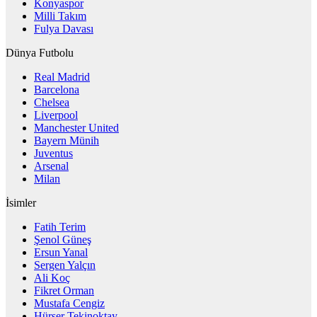
Konyaspor
Milli Takım
Fulya Davası
Dünya Futbolu
Real Madrid
Barcelona
Chelsea
Liverpool
Manchester United
Bayern Münih
Juventus
Arsenal
Milan
İsimler
Fatih Terim
Şenol Güneş
Ersun Yanal
Sergen Yalçın
Ali Koç
Fikret Orman
Mustafa Cengiz
Hürser Tekinoktay