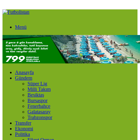
Menü
Anasayfa
Gündem
Süper Lig
Milli Takım
Beşiktaş
Bursaspor
Fenerbahçe
Galatasaray
Trabzonspor
Transfer
Ekonomi
Politika
Fikret Orman