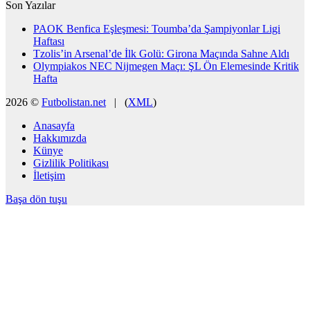
Son Yazılar
PAOK Benfica Eşleşmesi: Toumba’da Şampiyonlar Ligi
Haftası
Tzolis’in Arsenal’de İlk Golü: Girona Maçında Sahne Aldı
Olympiakos NEC Nijmegen Maçı: ŞL Ön Elemesinde Kritik
Hafta
2026 ©
Futbolistan.net
| (
XML
)
Anasayfa
Hakkımızda
Künye
Gizlilik Politikası
İletişim
Başa dön tuşu