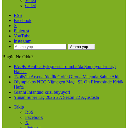
Video
Galeri
RSS
Facebook
X
Pinterest
YouTube
Instagram
Arama yap ...
Bugün Ne Oldu?
PAOK Benfica Eşleşmesi: Toumba’da Şampiyonlar Ligi
Haftası
Tzolis’in Arsenal’de İlk Golü: Girona Maçında Sahne Aldı
Olympiakos NEC Nijmegen Maçı: ŞL Ön Elemesinde Kritik
Hafta
Gianni Infantino krizi büyüyor!
Yunan Süper Lig 2026-27: Sezon 22 Ağustosta
Takip
RSS
Facebook
X
Pinterest