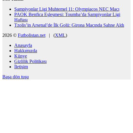
Şampiyonlar Ligi Muhtemel 11: Olympiacos NEC Maçı
PAOK Benfica Eşleşmesi: Toumba’da Şampiyonlar Ligi
Haftası
Tzolis’in Arsenal’de İlk Golü: Girona Maçında Sahne Aldı
2026 ©
Futbolistan.net
| (
XML
)
Anasayfa
Hakkımızda
Künye
Gizlilik Politikası
İletişim
Başa dön tuşu