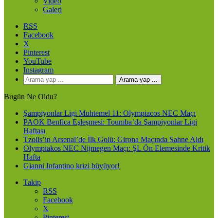
Video
Galeri
RSS
Facebook
X
Pinterest
YouTube
Instagram
Arama yap ...
Bugün Ne Oldu?
Şampiyonlar Ligi Muhtemel 11: Olympiacos NEC Maçı
PAOK Benfica Eşleşmesi: Toumba’da Şampiyonlar Ligi
Haftası
Tzolis’in Arsenal’de İlk Golü: Girona Maçında Sahne Aldı
Olympiakos NEC Nijmegen Maçı: ŞL Ön Elemesinde Kritik
Hafta
Gianni Infantino krizi büyüyor!
Takip
RSS
Facebook
X
Pinterest