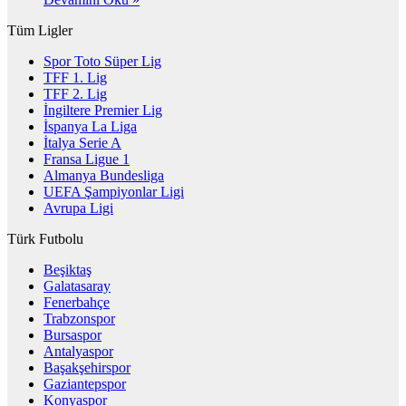
Tüm Ligler
Spor Toto Süper Lig
TFF 1. Lig
TFF 2. Lig
İngiltere Premier Lig
İspanya La Liga
İtalya Serie A
Fransa Ligue 1
Almanya Bundesliga
UEFA Şampiyonlar Ligi
Avrupa Ligi
Türk Futbolu
Beşiktaş
Galatasaray
Fenerbahçe
Trabzonspor
Bursaspor
Antalyaspor
Başakşehirspor
Gaziantepspor
Konyaspor