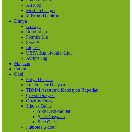
Ali Koç
Mustafa Cengiz
Yıldırım Demirören
Dünya
La Liga
Bundesliga
Premier Lig
Serie A
Ligue 1
UEFA Şampiyonlar Ligi
Avrupa Ligi
Magazin
Futbol
Özel
Fulya Dosyası
İstanbulspor Dosyası
TBMM Araştırma Komisyon Raporları
Çilekli Dosyası
Ortaköy Dosyası
Şike ve Bahis
Şike Dedikoduları
Şike Dosyaları
Şike Çetesi
Futbolda Şiddet