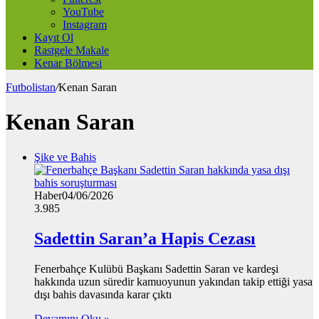
YouTube
Instagram
Kayıt Ol
Rastgele Makale
Kenar Bölmesi
Futbolistan
/
Kenan Saran
Kenan Saran
Şike ve Bahis
Haber
04/06/2026
3.985
Sadettin Saran’a Hapis Cezası
Fenerbahçe Kulübü Başkanı Sadettin Saran ve kardeşi
hakkında uzun süredir kamuoyunun yakından takip ettiği yasa
dışı bahis davasında karar çıktı
Devamını Oku »