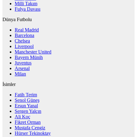
Milli Takım
Fulya Davası
Dünya Futbolu
Real Madrid
Barcelona
Chelsea
Liverpool
Manchester United
Bayern Münih
Juventus
Arsenal
Milan
İsimler
Fatih Terim
Şenol Güneş
Ersun Yanal
Sergen Yalçın
Ali Koç
Fikret Orman
Mustafa Cengiz
Hürser Tekinoktay