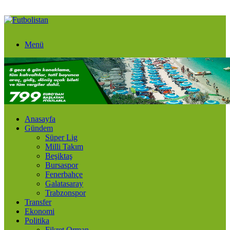
Menü
Anasayfa
Gündem
Süper Lig
Milli Takım
Beşiktaş
Bursaspor
Fenerbahçe
Galatasaray
Trabzonspor
Transfer
Ekonomi
Politika
Fikret Orman