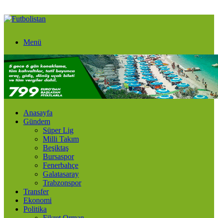
Menü
Anasayfa
Gündem
Süper Lig
Milli Takım
Beşiktaş
Bursaspor
Fenerbahçe
Galatasaray
Trabzonspor
Transfer
Ekonomi
Politika
Fikret Orman