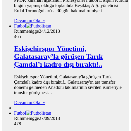
PFDK kararları açıklandı; Profesyonel Futbol Disiplin Kurulu
bugün yapmış olduğu toplantıda Beşiktaş A.Ş. yöneticisi
Erdal Torunoğulları'na 30 gün hak mahrumiyeti…
Devamını Oku »
Futbol
Rummenigge
24/12/2013
465
Eskişehirspor Yönetimi,
Galatasaray’la görüşen Tarık
Çamdal’ı kadro dışı bıraktı!..
Eskişehirspor Yönetimi, Galatasaray'la görüşen Tarık
Çamdal'ı kadro dışı bıraktı!.. Galatasaray'ın ara transfer
dönemi gelmeden Anadolu takımlarının sivrilen isimleriyle
transfer görüşmesi…
Devamını Oku »
Futbol
Rummenigge
27/09/2013
478