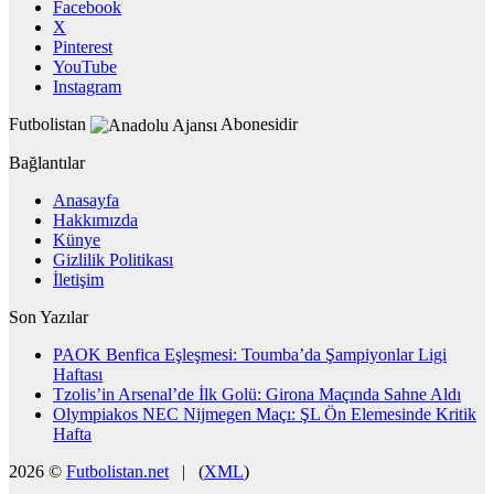
Facebook
X
Pinterest
YouTube
Instagram
Futbolistan
Abonesidir
Bağlantılar
Anasayfa
Hakkımızda
Künye
Gizlilik Politikası
İletişim
Son Yazılar
PAOK Benfica Eşleşmesi: Toumba’da Şampiyonlar Ligi
Haftası
Tzolis’in Arsenal’de İlk Golü: Girona Maçında Sahne Aldı
Olympiakos NEC Nijmegen Maçı: ŞL Ön Elemesinde Kritik
Hafta
2026 ©
Futbolistan.net
| (
XML
)