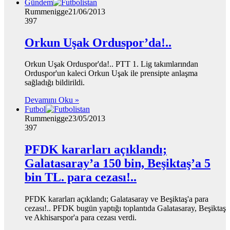
Gündem
Rummenigge
21/06/2013
397
Orkun Uşak Orduspor’da!..
Orkun Uşak Orduspor'da!.. PTT 1. Lig takımlarından
Orduspor'un kaleci Orkun Uşak ile prensipte anlaşma
sağladığı bildirildi.
Devamını Oku »
Futbol
Rummenigge
23/05/2013
397
PFDK kararları açıklandı;
Galatasaray’a 150 bin, Beşiktaş’a 5
bin TL. para cezası!..
PFDK kararları açıklandı; Galatasaray ve Beşiktaş'a para
cezası!.. PFDK bugün yaptığı toplantıda Galatasaray, Beşiktaş
ve Akhisarspor'a para cezası verdi.