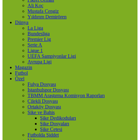
Ali Koç
Mustafa Cengiz
Yıldırım Demirören
Dünya
La Liga
Bundesliga
Premier Lig
Serie A
Ligue 1
UEFA Şampiyonlar Ligi
Avrupa Ligi
Magazin
Futbol
Özel
Fulya Dosyası
İstanbulspor Dosyası
TBMM Araştırma Komisyon Raporları
Çilekli Dosyası
Ortaköy Dosyası
Şike ve Bahis
Şike Dedikoduları
Şike Dosyaları
Şike Çetesi
Futbolda Şiddet