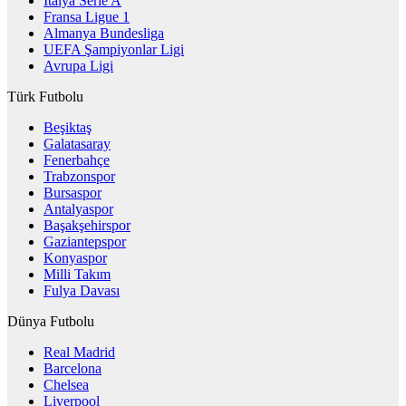
İtalya Serie A
Fransa Ligue 1
Almanya Bundesliga
UEFA Şampiyonlar Ligi
Avrupa Ligi
Türk Futbolu
Beşiktaş
Galatasaray
Fenerbahçe
Trabzonspor
Bursaspor
Antalyaspor
Başakşehirspor
Gaziantepspor
Konyaspor
Milli Takım
Fulya Davası
Dünya Futbolu
Real Madrid
Barcelona
Chelsea
Liverpool