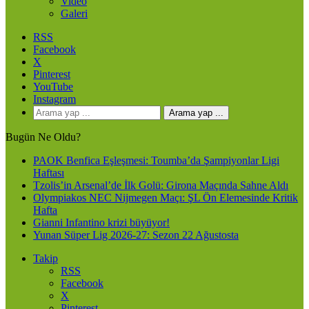
Video
Galeri
RSS
Facebook
X
Pinterest
YouTube
Instagram
Arama yap ...
Bugün Ne Oldu?
PAOK Benfica Eşleşmesi: Toumba’da Şampiyonlar Ligi
Haftası
Tzolis’in Arsenal’de İlk Golü: Girona Maçında Sahne Aldı
Olympiakos NEC Nijmegen Maçı: ŞL Ön Elemesinde Kritik
Hafta
Gianni Infantino krizi büyüyor!
Yunan Süper Lig 2026-27: Sezon 22 Ağustosta
Takip
RSS
Facebook
X
Pinterest