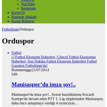
YouTube
Instagram
Kayıt Ol
Rastgele Makale
Kenar Bölmesi
Futbolistan
/
Orduspor
Orduspor
Futbol
Rummenigge
21/07/2014
549
Manisaspor’da imza şov!..
Manisaspor'da imza şov!.. Sezon hazırlıklarına Kocaeli
Kartepe'de devam eden PTT 1. Lig ekiplerinden Manisaspor,
daha önce anlaşmaya vardığı 4 oyuncuyla…