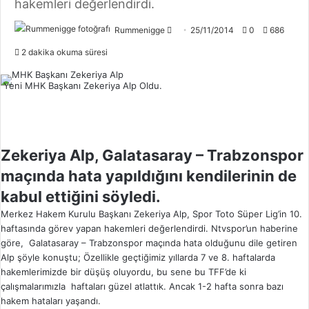
hakemleri değerlendirdi.
Rummenigge
F
25/11/2014
0
686
o
2 dakika okuma süresi
l
l
Yeni MHK Başkanı Zekeriya Alp Oldu.
o
w
o
n
Zekeriya Alp, Galatasaray – Trabzonspor
X
maçında hata yapıldığını kendilerinin de
kabul ettiğini söyledi.
Merkez Hakem Kurulu Başkanı Zekeriya Alp, Spor Toto Süper Lig’in 10.
haftasında görev yapan hakemleri değerlendirdi. Ntvspor’un haberine
göre, Galatasaray – Trabzonspor maçında hata olduğunu dile getiren
Alp şöyle konuştu; Özellikle geçtiğimiz yıllarda 7 ve 8. haftalarda
hakemlerimizde bir düşüş oluyordu, bu sene bu TFF’de ki
çalışmalarımızla haftaları güzel atlattık. Ancak 1-2 hafta sonra bazı
hakem hataları yaşandı.