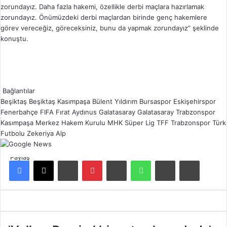
zorundayız. Daha fazla hakemi, özellikle derbi maçlara hazırlamak
zorundayız. Önümüzdeki derbi maçlardan birinde genç hakemlere
görev vereceğiz, göreceksiniz, bunu da yapmak zorundayız” şeklinde
konuştu.
Bağlantılar
Beşiktaş
Beşiktaş Kasımpaşa
Bülent Yıldırım
Bursaspor
Eskişehirspor
Fenerbahçe
FIFA
Fırat Aydınus
Galatasaray
Galatasaray Trabzonspor
Kasımpaşa
Merkez Hakem Kurulu
MHK
Süper Lig
TFF
Trabzonspor
Türk
Futbolu
Zekeriya Alp
Paylaş
Facebook
X
LinkedIn
Pinterest
Reddit
WhatsApp
E-Posta ile paylaş
Yazdır
'