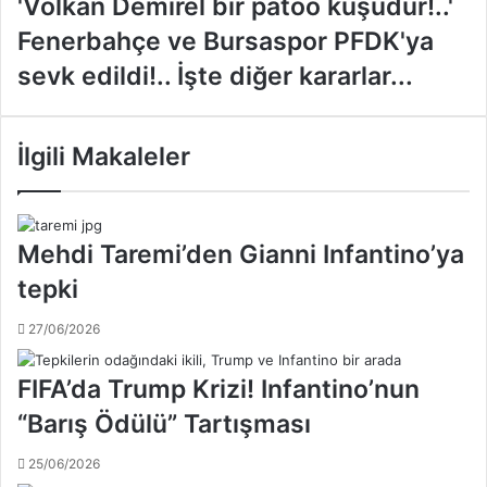
'Volkan Demirel bir patoo kuşudur!..'
V
F
Fenerbahçe ve Bursaspor PFDK'ya
o
e
l
sevk edildi!.. İşte diğer kararlar...
n
k
e
a
r
n
b
İlgili Makaleler
D
a
e
h
m
ç
i
e
Mehdi Taremi’den Gianni Infantino’ya
r
v
e
tepki
e
l
B
b
27/06/2026
u
i
r
r
s
FIFA’da Trump Krizi! Infantino’nun
p
a
a
“Barış Ödülü” Tartışması
s
t
p
o
25/06/2026
o
o