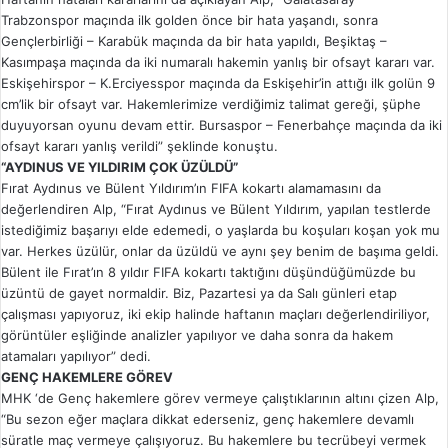
Trabzonspor maçında ilk golden önce bir hata yaşandı, sonra
Gençlerbirliği – Karabük maçında da bir hata yapıldı, Beşiktaş –
Kasımpaşa maçında da iki numaralı hakemin yanlış bir ofsayt kararı var.
Eskişehirspor – K.Erciyesspor maçında da Eskişehir’in attığı ilk golün 9
cm’lik bir ofsayt var. Hakemlerimize verdiğimiz talimat gereği, şüphe
duyuyorsan oyunu devam ettir. Bursaspor – Fenerbahçe maçında da iki
ofsayt kararı yanlış verildi” şeklinde konuştu.
“AYDINUS VE YILDIRIM ÇOK ÜZÜLDÜ”
Fırat Aydınus ve Bülent Yıldırım’ın FIFA kokartı alamamasını da
değerlendiren Alp, “Fırat Aydınus ve Bülent Yıldırım, yapılan testlerde
istediğimiz başarıyı elde edemedi, o yaşlarda bu koşuları koşan yok mu
var. Herkes üzülür, onlar da üzüldü ve aynı şey benim de başıma geldi.
Bülent ile Fırat’ın 8 yıldır FIFA kokartı taktığını düşündüğümüzde bu
üzüntü de gayet normaldir. Biz, Pazartesi ya da Salı günleri etap
çalışması yapıyoruz, iki ekip halinde haftanın maçları değerlendiriliyor,
görüntüler eşliğinde analizler yapılıyor ve daha sonra da hakem
atamaları yapılıyor” dedi.
GENÇ HAKEMLERE GÖREV
MHK ‘de Genç hakemlere görev vermeye çalıştıklarının altını çizen Alp,
“Bu sezon eğer maçlara dikkat ederseniz, genç hakemlere devamlı
süratle maç vermeye çalışıyoruz. Bu hakemlere bu tecrübeyi vermek