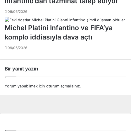
Infantino’dan tazminat talep ediyor
ş
t
09/06/2026
e
d
Michel Platini Infantino ve FIFA’ya
i
komplo iddiasıyla dava açtı
ğ
e
09/06/2026
r
k
a
r
Bir yanıt yazın
a
r
l
Yorum yapabilmek için
oturum açmalısınız
.
a
r
.
.
.
Tüm Ligler