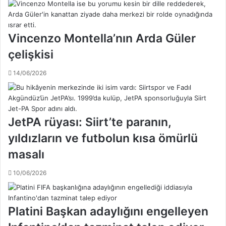
r
k
P
u
F
ş
D
Vincenzo Montella’nın Arda Güler
u
K
d
çelişkisi
'
u
y
r
14/06/2026
a
!
s
.
e
.
v
'
k
JetPA rüyası: Siirt’te paranın,
e
yıldızların ve futbolun kısa ömürlü
d
i
masalı
l
d
10/06/2026
i
!
.
Platini Başkan adaylığını engelleyen
.
İ