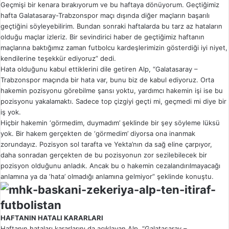
Geçmişi bir kenara bırakıyorum ve bu haftaya dönüyorum. Geçtiğimiz
hafta Galatasaray-Trabzonspor maçı dışında diğer maçların başarılı
geçtiğini söyleyebilirim. Bundan sonraki haftalarda bu tarz az hataların
olduğu maçlar izleriz. Bir sevindirici haber de geçtiğimiz haftanın
maçlarına baktığımız zaman futbolcu kardeşlerimizin gösterdiği iyi niyet,
kendilerine teşekkür ediyoruz” dedi.
Hata olduğunu kabul ettiklerini dile getiren Alp, “Galatasaray –
Trabzonspor maçında bir hata var, bunu biz de kabul ediyoruz. Orta
hakemin pozisyonu görebilme şansı yoktu, yardımcı hakemin işi ise bu
pozisyonu yakalamaktı. Sadece top çizgiyi geçti mi, geçmedi mi diye bir
iş yok.
Hiçbir hakemin ‘görmedim, duymadım’ şeklinde bir şey söyleme lüksü
yok. Bir hakem gerçekten de ‘görmedim’ diyorsa ona inanmak
zorundayız. Pozisyon sol tarafta ve Yekta’nın da sağ eline çarpıyor,
daha sonradan gerçekten de bu pozisyonun zor sezilebilecek bir
pozisyon olduğunu anladık. Ancak bu o hakemin cezalandırılmayacağı
anlamına ya da ‘hata’ olmadığı anlamına gelmiyor” şeklinde konuştu.
HAFTANIN HATALI KARARLARI
Haftanın hataları kararlarını da açıklayan Alp, “Galatasaray –