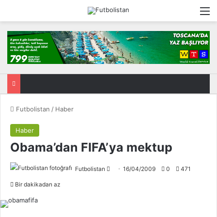
M
Futbolistan
/
Haber
Haber
Obama’dan FIFA’ya mektup
Futbolistan
F
16/04/2009
0
471
o
Bir dakikadan az
l
l
o