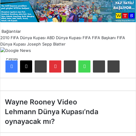
Bağlantılar
2010 FIFA Dünya Kupası
ABD
Dünya Kupası
FIFA
FIFA Başkanı
FIFA
Dünya Kupası
Joseph Sepp Blatter
Paylaş
Facebook
X
LinkedIn
Pinterest
Reddit
WhatsApp
E-Posta ile paylaş
Yazdır
W
Wayne Rooney Video
a
L
Lehmann Dünya Kupası’nda
y
e
n
oynayacak mı?
h
e
m
R
a