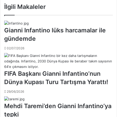
o
n
İlgili Makaleler
o
n
n
D
e
ü
y
n
Gianni Infantino lüks harcamalar ile
V
y
i
gündemde
a
d
K
e
02/07/2026
u
o
p
a
s
ı
FIFA Başkanı Gianni Infantino’nun
’
Dünya Kupası Turu Tartışma Yarattı!
n
d
29/06/2026
a
o
y
Mehdi Taremi’den Gianni Infantino’ya
n
tepki
a