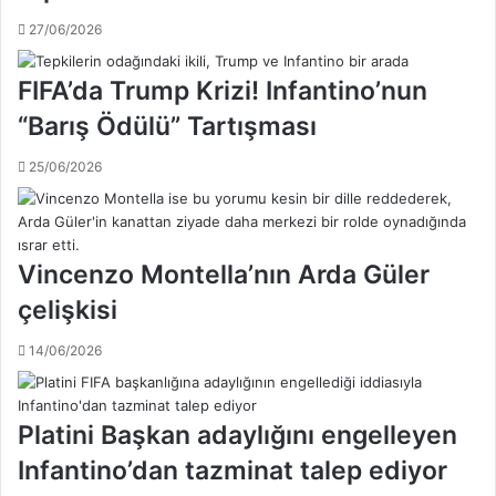
y
27/06/2026
a
c
a
FIFA’da Trump Krizi! Infantino’nun
k
“Barış Ödülü” Tartışması
m
ı
25/06/2026
?
Vincenzo Montella’nın Arda Güler
çelişkisi
14/06/2026
Platini Başkan adaylığını engelleyen
Infantino’dan tazminat talep ediyor