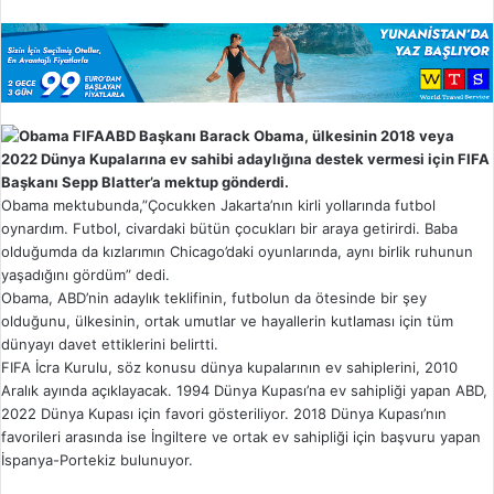
w
o
n
X
ABD Başkanı Barack Obama, ülkesinin 2018 veya
2022 Dünya Kupalarına ev sahibi adaylığına destek vermesi için FIFA
Başkanı Sepp Blatter’a mektup gönderdi.
Obama mektubunda,”Çocukken Jakarta’nın kirli yollarında futbol
oynardım. Futbol, civardaki bütün çocukları bir araya getirirdi. Baba
olduğumda da kızlarımın Chicago’daki oyunlarında, aynı birlik ruhunun
yaşadığını gördüm” dedi.
Obama, ABD’nin adaylık teklifinin, futbolun da ötesinde bir şey
olduğunu, ülkesinin, ortak umutlar ve hayallerin kutlaması için tüm
dünyayı davet ettiklerini belirtti.
FIFA İcra Kurulu, söz konusu dünya kupalarının ev sahiplerini, 2010
Aralık ayında açıklayacak. 1994 Dünya Kupası’na ev sahipliği yapan ABD,
2022 Dünya Kupası için favori gösteriliyor. 2018 Dünya Kupası’nın
favorileri arasında ise İngiltere ve ortak ev sahipliği için başvuru yapan
İspanya-Portekiz bulunuyor.