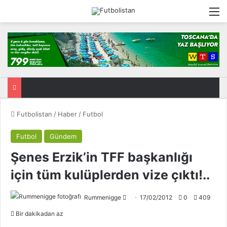
M
Futbolistan
/
Haber
/
Futbol
Futbol
Gündem
Şenes Erzik’in TFF başkanlığı
için tüm kulüplerden vize çıktı!..
Rummenigge
F
17/02/2012
0
409
o
Bir dakikadan az
l