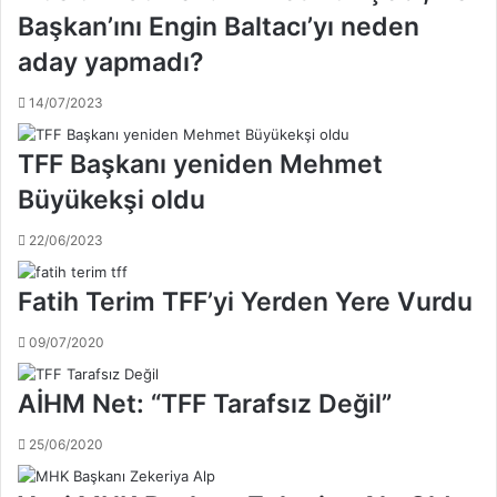
l
Başkan’ını Engin Baltacı’yı neden
v
u
e
n
aday yapmadı?
r
a
d
n
14/07/2023
i
ş
ğ
i
TFF Başkanı yeniden Mehmet
i
k
k
e
Büyükekşi oldu
a
d
r
a
22/06/2023
a
v
r
a
Fatih Terim TFF’yi Yerden Yere Vurdu
Y
s
a
ı
09/07/2020
r
s
g
a
ı
n
AİHM Net: “TFF Tarafsız Değil”
t
ı
a
k
25/06/2020
y
l
t
a