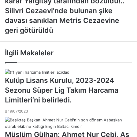
karar Yargıtay tarafından bozuldu!..
l
y
S
Silivri Cezaevi'nde bulunan şike
a
i
davası sanıkları Metris Cezaevine
d
l
a
i
geri götürüldü
v
v
a
r
s
i
İlgili Makaleler
ı
C
n
e
d
z
a
a
Kulüp Lisans Kurulu, 2023-2024
m
e
a
v
Sezonu Süper Lig Takım Harcama
h
i
Limitleri’ni belirledi.
k
'
e
n
m
19/07/2023
d
e
e
n
b
i
u
Müslüm Gülhan: Ahmet Nur Çebi, As
n