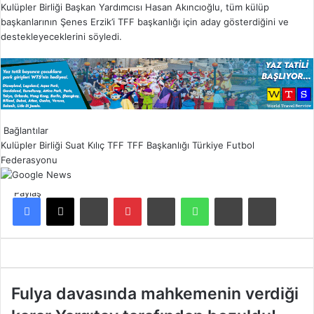
Kulüpler Birliği Başkan Yardımcısı Hasan Akıncıoğlu, tüm külüp
başkanlarının Şenes Erzik’i TFF başkanlığı için aday gösterdiğini ve
destekleyeceklerini söyledi.
Bağlantılar
Kulüpler Birliği
Suat Kılıç
TFF
TFF Başkanlığı
Türkiye Futbol
Federasyonu
Paylaş
Facebook
X
LinkedIn
Pinterest
Reddit
WhatsApp
E-Posta ile paylaş
Yazdır
F
Fulya davasında mahkemenin verdiği
u