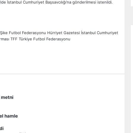
kilde İstanbul Cumhuriyet Başsavcılığı’na gönderilmesi istenildi.
Şike
Futbol Federasyonu
Hürriyet Gazetesi
İstanbul Cumhuriyet
rması
TFF
Türkiye Futbol Federasyonu
zdır
 metni
el hamle
di