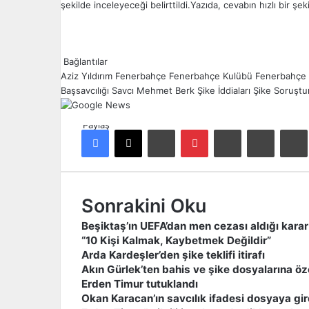
şekilde inceleyeceği belirttildi.Yazıda, cevabın hızlı bir şe
Bağlantılar
Aziz Yıldırım
Fenerbahçe
Fenerbahçe Kulübü
Fenerbahçe 
Başsavcılığı
Savcı Mehmet Berk
Şike İddiaları
Şike Soruştu
Paylaş
Facebook
X
LinkedIn
Pinterest
Reddit
E-Posta ile paylaş
Ya
Sonrakini Oku
Beşiktaş’ın UEFA’dan men cezası aldığı karar
“10 Kişi Kalmak, Kaybetmek Değildir”
Arda Kardeşler’den şike teklifi itirafı
Akın Gürlek’ten bahis ve şike dosyalarına öz
Erden Timur tutuklandı
Okan Karacan’ın savcılık ifadesi dosyaya gir