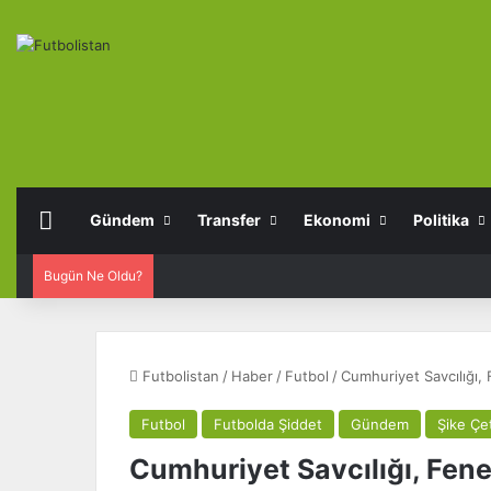
Anasayfa
Gündem
Transfer
Ekonomi
Politika
Bugün Ne Oldu?
Futbolistan
/
Haber
/
Futbol
/
Cumhuriyet Savcılığı, 
Futbol
Futbolda Şiddet
Gündem
Şike Çe
Cumhuriyet Savcılığı, Fen