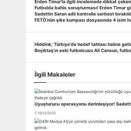
Erden Timur’la ilgili incelemede dikkat çeken
Futbolda bahis soruşturması! Erden Timur g
Sadettin Saran adli kontrolle serbest bırakıld
FETÖ’nün şike kumpası dosyasında 4 isim h
Hiddink; Türkiye'de hedef tahtası haline geti
H
Beşiktaş'ın eski futbolcusu Ali Cansun, futbo
i
B
d
e
d
ş
i
i
İlgili Makaleler
n
k
k
t
;
a
T
ş
ü
'
Uyuşturucu operasyonu derinleşiyor! Sadetti
r
ı
k
n
19/12/2025
i
e
y
s
e
k