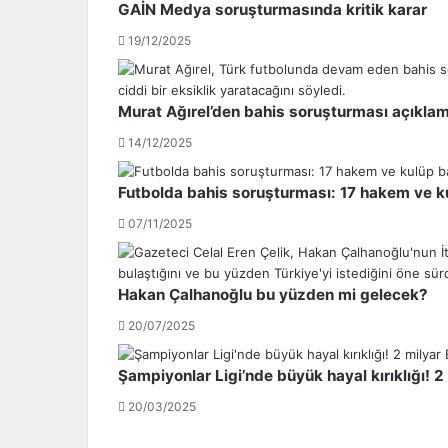
GAİN Medya soruşturmasında kritik karar
'
i
d
f
19/12/2025
e
u
h
t
e
b
Murat Ağırel’den bahis soruşturması açıkla
d
o
14/12/2025
e
l
f
c
t
u
Futbolda bahis soruşturması: 17 hakem ve ku
a
s
07/11/2025
h
u
t
A
a
l
s
i
Hakan Çalhanoğlu bu yüzden mi gelecek?
ı
C
20/07/2025
h
a
a
n
Şampiyonlar Ligi’nde büyük hayal kırıklığı! 2 
l
s
i
u
20/03/2025
n
n
e
,