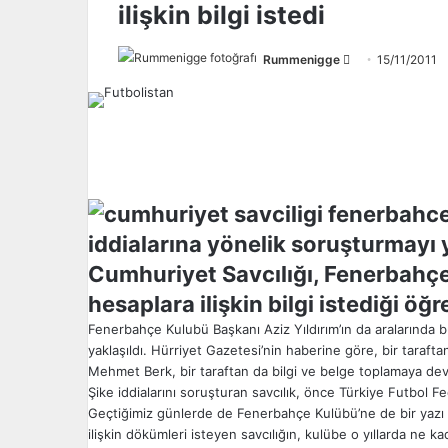
ilişkin bilgi istedi
Rummenigge
F
15/11/2011
o
l
l
o
w
o
n
iddialarına yönelik soruşturmayı y
X
Cumhuriyet Savcılığı, Fenerbahçe
hesaplara ilişkin bilgi istediği öğre
Fenerbahçe Kulubü Başkanı Aziz Yıldırım’ın da aralarında
yaklaşıldı. Hürriyet Gazetesi’nin haberine göre, bir tarafta
Mehmet Berk, bir taraftan da bilgi ve belge toplamaya de
Şike iddialarını soruşturan savcılık, önce Türkiye Futbol
Geçtiğimiz günlerde de Fenerbahçe Kulübü’ne de bir yazı 
ilişkin dökümleri isteyen savcılığın, kulübe o yıllarda ne ka