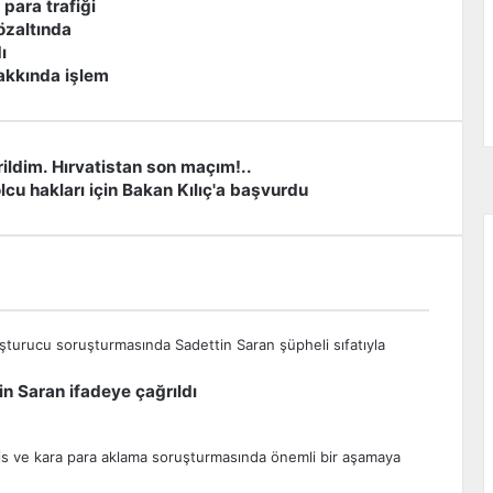
 para trafiği
özaltında
ı
akkında işlem
rildim. Hırvatistan son maçım!..
lcu hakları için Bakan Kılıç'a başvurdu
n Saran ifadeye çağrıldı