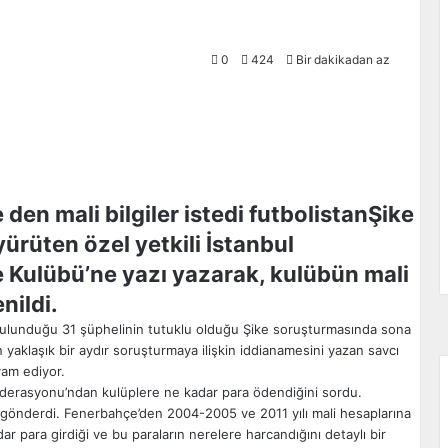
0
424
Bir dakikadan az
Şike
ürüten özel yetkili İstanbul
 Kulübü’ne yazı yazarak, kulübün mali
nildi.
 bulunduğu 31 şüphelinin tutuklu olduğu Şike soruşturmasında sona
n yaklaşık bir aydır soruşturmaya ilişkin iddianamesini yazan savcı
vam ediyor.
 Federasyonu’ndan kulüplere ne kadar para ödendiğini sordu.
gönderdi. Fenerbahçe’den 2004-2005 ve 2011 yılı mali hesaplarına
dar para girdiği ve bu paraların nerelere harcandığını detaylı bir