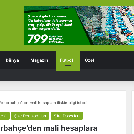
Dünya
Magazin
Futbol
Özel
Fenerbahçe’den mali hesaplara ilişkin bilgi istedi
tesi
Şike Dedikoduları
Şike Dosyaları
erbahçe’den mali hesaplara