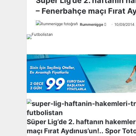
Süper Lig’de 2. haftanın h
– Fenerbahçe maçı Fırat Ay
Rummenigge
F
10/09/2014
o
l
l
o
w
o
n
X
Süper Lig’de 2. haftanın hakemle
maçı Fırat Aydınus’un!.. Spor Toto