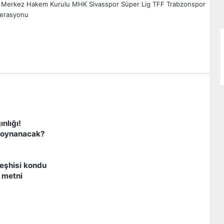
Merkez Hakem Kurulu
MHK
Sivasspor
Süper Lig
TFF
Trabzonspor
derasyonu
zdır
nlığı!
e oynanacak?
eşhisi kondu
 metni