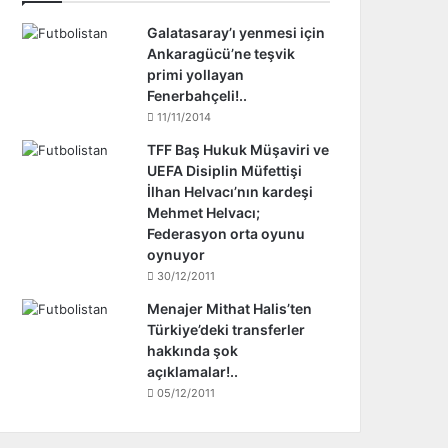
Galatasaray’ı yenmesi için
Ankaragücü’ne teşvik
primi yollayan
Fenerbahçeli!..
11/11/2014
TFF Baş Hukuk Müşaviri ve
UEFA Disiplin Müfettişi
İlhan Helvacı’nın kardeşi
Mehmet Helvacı;
Federasyon orta oyunu
oynuyor
30/12/2011
Menajer Mithat Halis’ten
Türkiye’deki transferler
hakkında şok
açıklamalar!..
05/12/2011