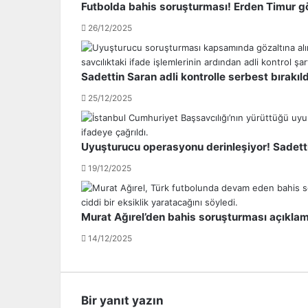
Futbolda bahis soruşturması! Erden Timur g
s
k
26/12/2025
t
n
a
i
f
k
a
D
Sadettin Saran adli kontrolle serbest bırakıld
Y
i
25/12/2025
u
r
m
e
l
k
u
t
Uyuşturucu operasyonu derinleşiyor! Sadetti
F
ö
19/12/2025
e
r
n
ü
e
H
Murat Ağırel’den bahis soruşturması açıkla
r
a
b
l
14/12/2025
a
l
h
g
ç
r
e
i
Bir yanıt yazın
m
m