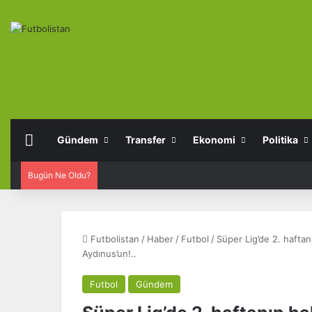
Anasayfa
Gündem
Transfer
Ekonomi
Politika
Bugün Ne Oldu?
Futbolistan
/
Haber
/
Futbol
/
Süper Lig’de 2. hafta
Aydınus’un!..
Futbol
Gündem