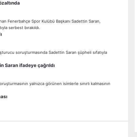
özaltında
ı
n Saran ifadeye çağrıldı
ması