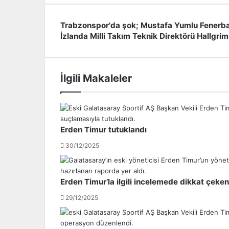
Trabzonspor'da şok; Mustafa Yumlu Fenerba
T
İzlanda Milli Takım Teknik Direktörü Hallgrims
r
İ
a
z
b
l
z
a
İlgili Makaleler
o
n
n
d
s
a
p
M
o
i
Erden Timur tutuklandı
r
l
'
l
30/12/2025
d
i
a
T
ş
a
Erden Timur’la ilgili incelemede dikkat çeken
o
k
k
ı
29/12/2025
;
m
M
T
u
e