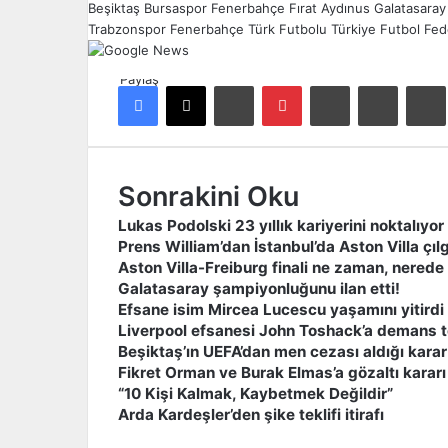
Beşiktaş
Bursaspor
Fenerbahçe
Fırat Aydınus
Galatasaray
Trabzonspor Fenerbahçe
Türk Futbolu
Türkiye Futbol Fe
Paylaş
Facebook
X
LinkedIn
Pinterest
Reddit
E-Posta ile paylaş
Ya
Sonrakini Oku
Lukas Podolski 23 yıllık kariyerini noktalıyor
Prens William’dan İstanbul’da Aston Villa çılgı
Aston Villa-Freiburg finali ne zaman, nered
Galatasaray şampiyonluğunu ilan etti!
Efsane isim Mircea Lucescu yaşamını yitirdi
Liverpool efsanesi John Toshack’a demans t
Beşiktaş’ın UEFA’dan men cezası aldığı karar
Fikret Orman ve Burak Elmas’a gözaltı kararı
“10 Kişi Kalmak, Kaybetmek Değildir”
Arda Kardeşler’den şike teklifi itirafı