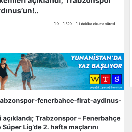
akemleri açıklandı; Trabzonspor
dınus’un!..
0
520
1 dakika okuma süresi
ri açıklandı; Trabzonspor – Fenerbahçe
 Süper Lig’de 2. hafta maçlarını