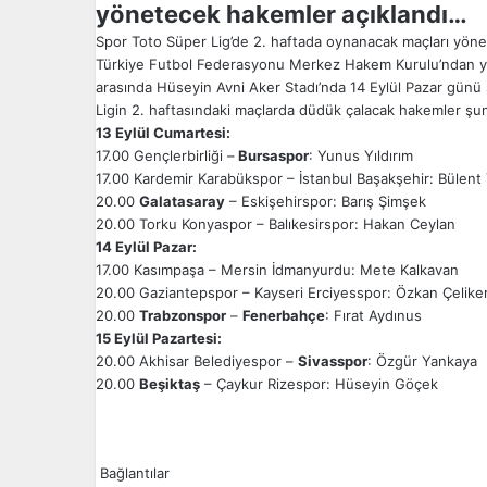
yönetecek hakemler açıklandı…
Spor Toto Süper Lig’de 2. haftada oynanacak maçları yönet
Türkiye Futbol Federasyonu Merkez Hakem Kurulu’ndan ya
arasında Hüseyin Avni Aker Stadı’nda 14 Eylül Pazar günü
Ligin 2. haftasındaki maçlarda düdük çalacak hakemler şun
13 Eylül Cumartesi:
17.00 Gençlerbirliği –
Bursaspor
: Yunus Yıldırım
17.00 Kardemir Karabükspor – İstanbul Başakşehir: Bülent 
20.00
Galatasaray
– Eskişehirspor: Barış Şimşek
20.00 Torku Konyaspor – Balıkesirspor: Hakan Ceylan
14 Eylül Pazar:
17.00 Kasımpaşa – Mersin İdmanyurdu: Mete Kalkavan
20.00 Gaziantepspor – Kayseri Erciyesspor: Özkan Çelike
20.00
Trabzonspor
–
Fenerbahçe
: Fırat Aydınus
15 Eylül Pazartesi:
20.00 Akhisar Belediyespor –
Sivasspor
: Özgür Yankaya
20.00
Beşiktaş
– Çaykur Rizespor: Hüseyin Göçek
Bağlantılar