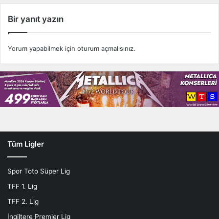
ş
Bir yanıt yazın
i
k
t
Yorum yapabilmek için
oturum açmalısınız
.
a
ş
m
a
ç
ı
Y
u
n
Tüm Ligler
u
s
Y
Spor Toto Süper Lig
ı
l
TFF 1. Lig
d
TFF 2. Lig
ı
r
İngiltere Premier Lig