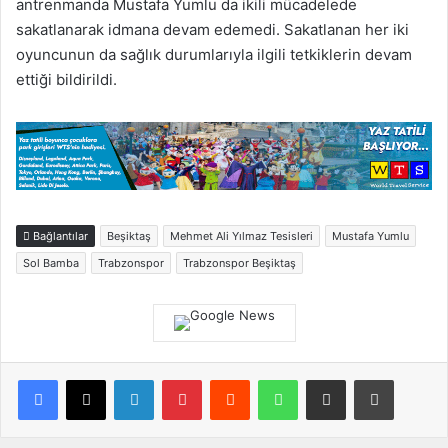
antrenmanda Mustafa Yumlu da ikili mücadelede
sakatlanarak idmana devam edemedi. Sakatlanan her iki
oyuncunun da sağlık durumlarıyla ilgili tetkiklerin devam
ettiği bildirildi.
Bağlantılar
Beşiktaş
Mehmet Ali Yılmaz Tesisleri
Mustafa Yumlu
Sol Bamba
Trabzonspor
Trabzonspor Beşiktaş
Facebook
X
LinkedIn
Pinterest
Reddit
WhatsApp
E-Posta ile paylaş
Yazdır