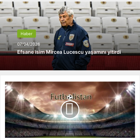
Haber
07/04/2026
Efsane isim Mircea Lucescu yaşamını yitirdi
B
e
ş
i
k
t
a
ş
,