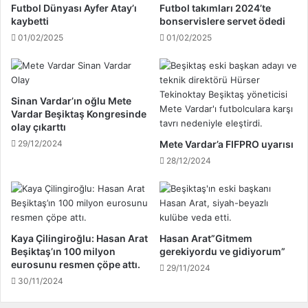
n
ı
Futbol Dünyası Ayfer Atay’ı
Futbol takımları 2024’te
k
k
kaybetti
bonservislere servet ödedi
l
l
01/02/2025
01/02/2025
e
a
r
n
i
d
n
ı
Sinan Vardar’ın oğlu Mete
e
;
Vardar Beşiktaş Kongresinde
b
T
olay çıkarttı
a
r
29/12/2024
Mete Vardar’a FIFPRO uyarısı
ğ
a
28/12/2024
l
b
a
z
d
o
ı
n
!
s
.
p
Kaya Çilingiroğlu: Hasan Arat
Hasan Arat”Gitmem
.
o
Beşiktaş’ın 100 milyon
gerekiyordu ve gidiyorum”
r
eurosunu resmen çöpe attı.
29/11/2024
-
30/11/2024
B
e