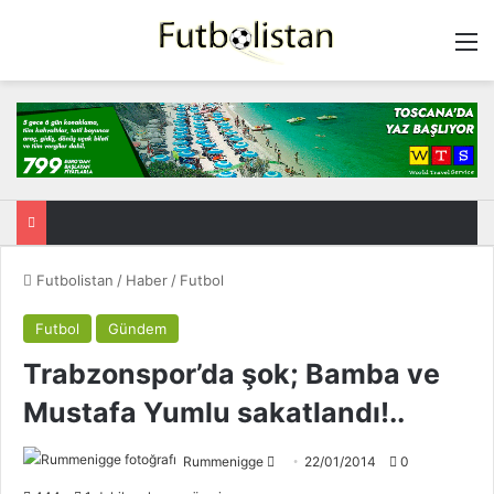
M
Futbolistan
/
Haber
/
Futbol
Futbol
Gündem
Trabzonspor’da şok; Bamba ve
Mustafa Yumlu sakatlandı!..
Rummenigge
F
22/01/2014
0
o