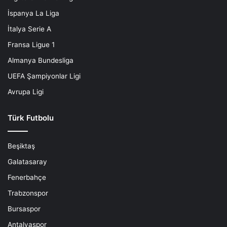
ı
İspanya La Liga
m
'
İtalya Serie A
ı
Fransa Ligue 1
n
!
Almanya Bundesliga
.
UEFA Şampiyonlar Ligi
.
Avrupa Ligi
Türk Futbolu
Beşiktaş
Galatasaray
Fenerbahçe
Trabzonspor
Bursaspor
Antalyaspor