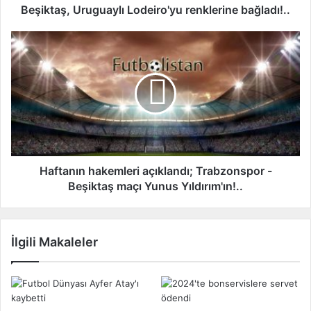
U
Beşiktaş, Uruguaylı Lodeiro'yu renklerine bağladı!..
r
u
H
g
a
u
f
a
t
y
a
l
n
ı
ı
L
n
o
h
d
a
Haftanın hakemleri açıklandı; Trabzonspor -
e
k
Beşiktaş maçı Yunus Yıldırım'ın!..
i
e
r
m
o
l
İlgili Makaleler
'
e
y
r
u
i
r
a
e
ç