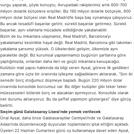
vurgu yaparak, şöyle konuştu; Avrupa’daki rakiplerimiz artık 600-700
milyon dolarlık bütçelere eriştiler. Biz 190 milyon dolarlık bütçeyle, 600
milyon dolar bütçesi olan Real Madrid’le başa baş oynamaya çalışıyoruz.
Bu ancak tesadüfi başarılar getirir, sürekli başarılar getirmez. Sürekli
başarılar, aynı silahlarla mücadele edildiğinde yakalanabilir.
Bizim de bu imkanlara ulaşmamız, Real Madrid’i, Barcelona’yı
yakalamamız kesinlikle hayal değil. Real Madrid, Barcelona gibi takımları
yakalama şansımız yüksek. O ülkelerdeki gelişim, ülkemizle aynı
paralelde değil. Biz kurumsal yapılanmamızı bugünün şartlarına göre
yaptığımızda, onlardan daha ileri ve güçlü imkanlara kavuşacağız.
Kulübün mali yapısı hakkında da bilgi veren Aysal, göreve ilk geldikleri
zamana göre üçte bir oranında iyileşme sağladıklarını aktararak, “Son iki
senedir borç stoğumuz düşmeye başladı. Bugün 220 milyon dolar
civarında konsolide borcumuz var. Biz diğer kulüpler gibi teker teker
müesseseleri bölerek borç ve alacakları ayırmıyoruz. Konsolide olarak
net durumu aktarıyoruz. Bu da şeffaf yapımızın göstergesi” diye görüş
belirtti.
Seçim günü Galatasaray Lisesi’nde yemek verilecek
Ünal Aysal, daha önce Galatasaraylılar Cemiyeti’nde ve Galatasaray
Adası’nda düzenleneceği duyurulan toplantılarını iptal ettiğini açıkladı.
Üyeleri 22 Haziran Cumartesi günü oy kullanamaya davet eden Aysal,