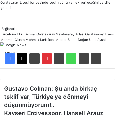
Galatasaray Lisesi bahçesinde seçim günü yemek verileceğini de dile
getirdi.
Bağlantılar
Barcelona
Ebru Köksal
Galatasaray
Galatasaray Adası
Galatasaray Lisesi
Mehmet Cibara
Mehmet Karlı
Real Madrid
Sedat Doğan
Ünal Aysal
Paylaş
Facebook
X
LinkedIn
Pinterest
Reddit
WhatsApp
E-Posta ile paylaş
Yazdır
G
Gustavo Colman; Şu anda birkaç
u
teklif var, Türkiye'ye dönmeyi
s
t
düşünmüyorum!..
a
K
Kayseri Erciyesspor, Hansell Arauz
v