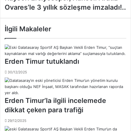
a
o
Ovares’le 3 yıllık sözleşme imzaladı!..
y
C
s
o
e
l
r
İlgili Makaleler
m
i
a
E
n
r
;
c
Ş
i
Erden Timur tutuklandı
u
y
a
e
30/12/2025
n
s
d
s
a
p
b
o
i
Erden Timur’la ilgili incelemede
r
r
,
dikkat çeken para trafiği
k
H
a
a
29/12/2025
ç
n
t