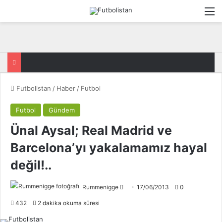
M
Futbolistan
/
Haber
/
Futbol
Futbol
Gündem
Ünal Aysal; Real Madrid ve
Barcelona’yı yakalamamız hayal
değil!..
Rummenigge
F
17/06/2013
0
o
432
2 dakika okuma süresi
l