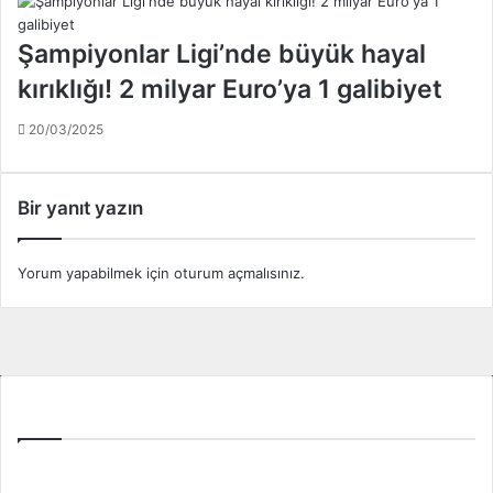
n
l
m
ı
Şampiyonlar Ligi’nde büyük hayal
e
k
y
kırıklığı! 2 milyar Euro’ya 1 galibiyet
s
i
ö
d
20/03/2025
z
ü
l
ş
e
ü
ş
Bir yanıt yazın
n
m
m
e
ü
i
Yorum yapabilmek için
oturum açmalısınız
.
y
m
o
z
r
a
u
l
m
a
!
Tüm Ligler
d
.
ı
.
!
Spor Toto Süper Lig
.