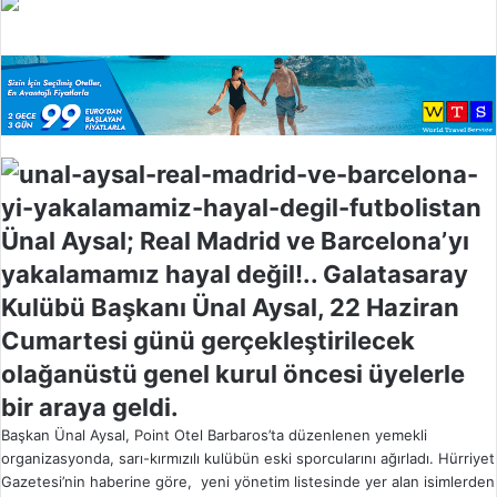
l
o
w
o
n
X
Ünal Aysal; Real Madrid ve Barcelona’yı
yakalamamız hayal değil!.. Galatasaray
Kulübü Başkanı Ünal Aysal, 22 Haziran
Cumartesi günü gerçekleştirilecek
olağanüstü genel kurul öncesi üyelerle
bir araya geldi.
Başkan Ünal Aysal, Point Otel Barbaros’ta düzenlenen yemekli
organizasyonda, sarı-kırmızılı kulübün eski sporcularını ağırladı. Hürriyet
Gazetesi’nin haberine göre, yeni yönetim listesinde yer alan isimlerden