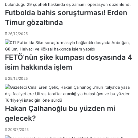
s
e
e
k
Futbolda bahis soruşturması! Erden
l
l
l
Timur gözaltında
i
A
f
r
26/12/2025
v
a
a
u
r
z
,
FETÖ’nün şike kumpası dosyasında 4
O
T
v
isim hakkında işlem
ü
a
r
r
25/12/2025
k
e
i
s
y
’
e
l
'
Hakan Çalhanoğlu bu yüzden mi
e
y
gelecek?
3
e
y
d
ı
20/07/2025
ö
l