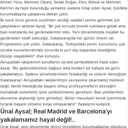
Ahmet Yüce, Mehmet Cibara, Sedat Doğan, Ebru Köksal ve Mehmet
Karlı’nın da hazır bulunduğu yemekte üyelere hitap eden Aysal, özellikle
kurumsallaşma çabalarına dikkati çekti.
İki sene önce göreve seçilirken verdiği vaadleri yerine getirmek için
çalıştıklarını aktaran Aysal, “Bir çok konuda önemli noktalara geldik ama
bazı noktalarda ise gecikmelerimiz oldu. Yeni dönemimizde inşallah bu
gecikmeleri telafi edeceğiz. Galatasaray’da her günün önemi var.
Programımız çok yüklü. Galatasaray, Türkiye’deki yerini, konumunu çok
süratle kuvvetlendirmek zorunda ki yurt dışı başarılara istediğimiz
ölçüde ulaşabilelim” diye konuştu.
Avrupa’daki rakiplerinin kendilerini sürekli yenilediklerini ifade eden
Aysal, “Biz geleneklerimize bağlıyız ama modern bir kafayla da günü
yakalamalıyız. Sadece yöneticilerimizin fedakarlığı ve sizlerin desteğiyle
Galatasaray’ı Avrupa’daki rakiplerimizin seviyesine çıkarmamız mümkün
değil. Kendi mesleğinde başarılı olmuş profesyonellerin desteğini
muhakkak sistemimiz içine yerleştirmemiz gerekiyor. Bazı yetkilerimizi
devretme alışkanlığı içine girmeliyiz. Bütün mesuliyeti kendi üzerimizde
tutarak başarılı olmamız kolay olmayacaktır” ifadelerini kullandı.
Ünal Aysal; Real Madrid ve Barcelona’yı
yakalamamız hayal değil!..
Ünal Aysal, yeni döneminde birinci önceliğinin kurumsallaşma olduğuna