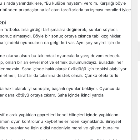
u sırada yanındakilere, “Bu kulübe hayatımı verdim. Karşılığı böyle
ibünden arkadaşlarına laf atan taraftarlarla tartışması moralleri iyice
RDİ
 futbolcularla girdiği tartışmalara değinerek, şunları söyledi;
onuç almasıydı. Böyle bir sonuç ortaya çıkınca tabi kızgınlıklar,
ha içindeki oyuncuların da gelgitleri var. Aynı şey seyirci için de
 ne olursa olsun bu takımdaki oyuncularla yarış devam edecek.
p, onları bir an evvel motive etmek durumundayız. Buradaki her
nmezsin. Saha içinde haklı olarak üzüldüğü için tepkisi olabiliyor
 etmeli, taraftar da takımına destek olmalı. Çünkü öteki türlü
 haklı olarak iyi sonuçlar, başarılı oyunlar bekliyor. Oyuncu da
r daha kötüyü ortaya çıkarır. Saha içinde ikinci yarıda
olarak yaptıkları gayretleri kendi bilinçleri içinde yaptıklarını
mamen oyun kontrolünü kaybetmelerinden kaynaklandı. Bireysel
edilen puanlar ve ligin gidişi nedeniyle moral ve güven bunalımı