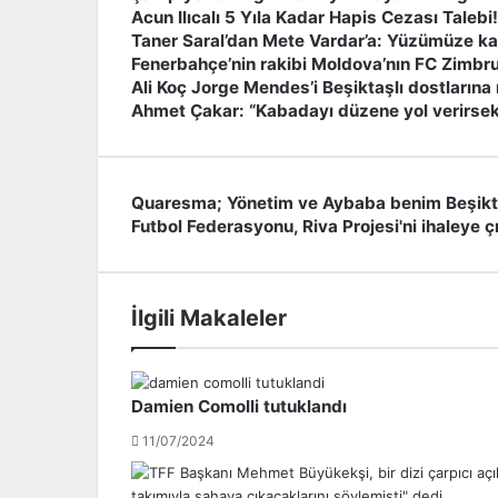
Acun Ilıcalı 5 Yıla Kadar Hapis Cezası Talebi!
Taner Saral’dan Mete Vardar’a: Yüzümüze k
Fenerbahçe’nin rakibi Moldova’nın FC Zimbru
Ali Koç Jorge Mendes’i Beşiktaşlı dostlarına
Ahmet Çakar: “Kabadayı düzene yol verirsek
Quaresma; Yönetim ve Aybaba benim Beşikt
Q
Futbol Federasyonu, Riva Projesi'ni ihaleye ç
u
F
a
u
r
t
e
b
İlgili Makaleler
s
o
m
l
a
F
;
e
Damien Comolli tutuklandı
Y
d
ö
e
11/07/2024
n
r
e
a