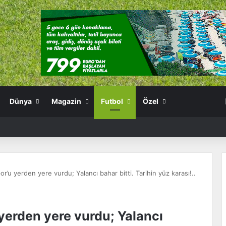
Dünya
Magazin
Futbol
Özel
r’u yerden yere vurdu; Yalancı bahar bitti. Tarihin yüz karası!..
yerden yere vurdu; Yalancı