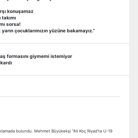
arşı konuşamaz
 takımı
 mı sorsa!
 yarın çocuklarımızın yüzüne bakamayız.”
aş formasını giymemi istemiyor
ıkardı