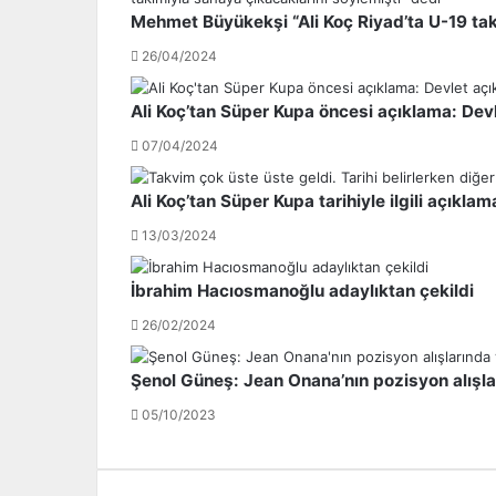
t
s
Mehmet Büyükekşi “Ali Koç Riyad’ta U-19 tak
i
y
m
o
26/04/2024
v
n
e
u
Ali Koç’tan Süper Kupa öncesi açıklama: Dev
A
,
07/04/2024
y
R
b
i
a
v
Ali Koç’tan Süper Kupa tarihiyle ilgili açıklam
b
a
13/03/2024
a
P
b
r
e
o
İbrahim Hacıosmanoğlu adaylıktan çekildi
n
j
26/02/2024
i
e
m
s
Şenol Güneş: Jean Onana’nın pozisyon alışlar
B
i
e
'
05/10/2023
ş
n
i
i
k
i
t
h