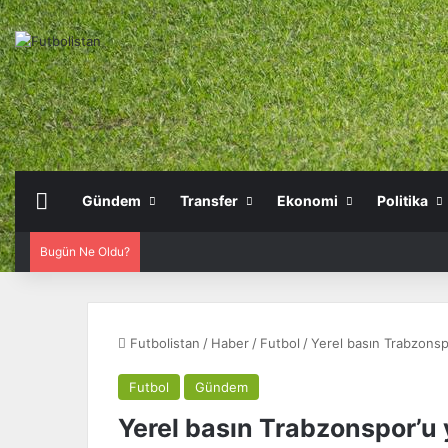
Anasayfa
Gündem
Transfer
Ekonomi
Politika
Bugün Ne Oldu?
Futbolistan
/
Haber
/
Futbol
/
Yerel basın Trabzonspo
Futbol
Gündem
Yerel basın Trabzonspor’u 