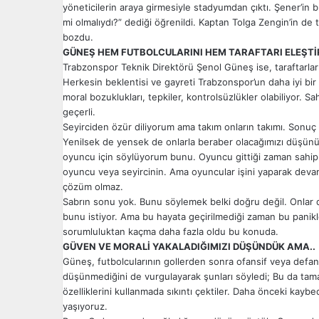
yöneticilerin araya girmesiyle stadyumdan çıktı. Şener’in b
mi olmalıydı?” dediği öğrenildi. Kaptan Tolga Zengin’in de tr
bozdu.
GÜNEŞ HEM FUTBOLCULARINI HEM TARAFTARI ELEŞTİ
Trabzonspor Teknik Direktörü Şenol Güneş ise, taraftarların
Herkesin beklentisi ve gayreti Trabzonspor’un daha iyi bir s
moral bozuklukları, tepkiler, kontrolsüzlükler olabiliyor. Sa
geçerli.
Seyirciden özür diliyorum ama takım onların takımı. Sonuç
Yenilsek de yensek de onlarla beraber olacağımızı düşünü
oyuncu için söylüyorum bunu. Oyuncu gittiği zaman sahiple
oyuncu veya seyircinin. Ama oyuncular işini yaparak devam
çözüm olmaz.
Sabrın sonu yok. Bunu söylemek belki doğru değil. Onlar da
bunu istiyor. Ama bu hayata geçirilmediği zaman bu panikle
sorumluluktan kaçma daha fazla oldu bu konuda.
GÜVEN VE MORALİ YAKALADIĞIMIZI DÜŞÜNDÜK AMA..
Güneş, futbolcularının gollerden sonra ofansif veya defansif 
düşünmediğini de vurgulayarak şunları söyledi; Bu da ta
özelliklerini kullanmada sıkıntı çektiler. Daha önceki kayb
yaşıyoruz.