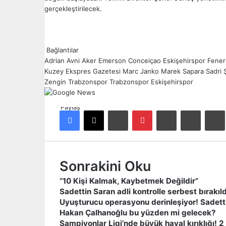
gerçekleştirilecek.
Bağlantılar
Adrian
Avni Aker
Emerson Conceiçao
Eskişehirspor
Fener
Kuzey Ekspres Gazetesi
Marc Janko
Marek Sapara
Sadri 
Zengin
Trabzonspor
Trabzonspor Eskişehirspor
Paylaş
Facebook
X
LinkedIn
Pinterest
Reddit
E-Posta ile paylaş
Ya
Sonrakini Oku
“10 Kişi Kalmak, Kaybetmek Değildir”
Sadettin Saran adli kontrolle serbest bırakıld
Uyuşturucu operasyonu derinleşiyor! Sadetti
Hakan Çalhanoğlu bu yüzden mi gelecek?
Şampiyonlar Ligi’nde büyük hayal kırıklığı! 2 