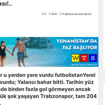
sı!..
0
449
4 dakika okuma süresi
Yerel
urdu; Yalancı bahar bitti. Tarihin yüz
inde birden fazla gol görmeyen ancak
üyük şok yaşayan Trabzonspor, tam 204
.