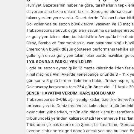
Hürriyet Gazetesi’nin haberine göre, taraftarların tepkiler
diliyorum ama takım onların takımı. Sonuç ne olursa olsun
takımı yerden yere vurdu. Gazetelerde “Yalancı bahar bitti.
Gol yollarında bu sezon büyük sıkıntı yaşayan ve 13 maç so
Trabzonspor’da büyük övgü alan savunma da Eskişehirspor 
az gol yiyen takımı olan, bu istatistikte Avrupa’da bile ön
Giray, Bamba ve Emerson’dan oluşan savunma bloğu büyük
Emerson’un büyük düşüş gösteren performansı tehlike sinya
golle ligin en az gol yiyen takımı olan bordo mavililer, gel
1 YIL SONRA 3 FARKLI YENİLDİLER
Ligde bu sezon oynadığı ilk 12 maçta kalesinde 1’den faz
Final maçında Avni Aker’de Fenerbahçe önünde 3 – 1’lik ye
gün sonra 3 golü birden filelerinde buldu. Trabzonspor, li
Galatasaray karşısında tam 354 gün önce aldı. 11 Aralık 20
ŞENER: HAYATIMI VERDİM, KARŞILIĞI BU MU?
Trabzonspor’da 3–0’lık ağır yenilgi kadar, özellikle Servet
tartışma yarattı. Deniz tarafındaki kale arkası tribünündeki 
oyuncuları yuhalarken, tribünlerin diğer kısmı bu taraftarl
tribünündeki yerinden kalkarak stadı terk etmeye hazırlana
Tribünden çıkmak üzere olan Şener, bir taraftarın, “Sonucu
üzerine sinirlenerek geri döndü ancak yanında bulunan Ba