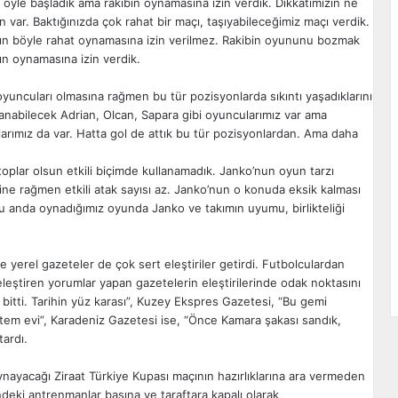
le başladık ama rakibin oynamasına izin verdik. Dikkatimizin ne
 var. Baktığınızda çok rahat bir maçı, taşıyabileceğimiz maçı verdik.
mın böyle rahat oynamasına izin verilmez. Rakibin oyununu bozmak
rın oynamasına izin verdik.
oyuncuları olmasına rağmen bu tür pozisyonlarda sıkıntı yaşadıklarını
llanabilecek Adrian, Olcan, Sapara gibi oyuncularımız var ama
rımız da var. Hatta gol de attık bu tür pozisyonlardan. Ama daha
toplar olsun etkili biçimde kullanamadık. Janko’nun oyun tarzı
ne rağmen etkili atak sayısı az. Janko’nun o konuda eksik kalması
u anda oynadığımız oyunda Janko ve takımın uyumu, birlikteliği
 yerel gazeteler de çok sert eleştiriler getirdi. Futbolculardan
leştiren yorumlar yapan gazetelerin eleştirilerinde odak noktasını
bitti. Tarihin yüz karası”, Kuzey Ekspres Gazetesi, “Bu gemi
tem evi”, Karadeniz Gazetesi ise, “Önce Kamara şakası sandık,
tardı.
nayacağı Ziraat Türkiye Kupası maçının hazırlıklarına ara vermeden
eki antrenmanlar basına ve taraftara kapalı olarak