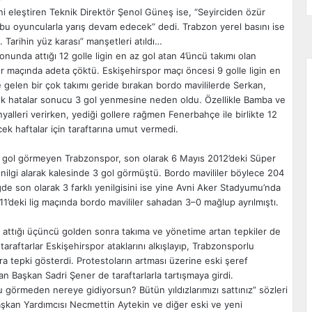
ini eleştiren Teknik Direktör Şenol Güneş ise, “Seyirciden özür
 bu oyuncularla yarış devam edecek” dedi. Trabzon yerel basını ise
 Tarihin yüz karası” manşetleri atıldı…
nunda attığı 12 golle ligin en az gol atan 4’üncü takımı olan
maçında adeta çöktü. Eskişehirspor maçı öncesi 9 golle ligin en
de gelen bir çok takımı geride bırakan bordo mavililerde Serkan,
 hatalar sonucu 3 gol yenmesine neden oldu. Özellikle Bamba ve
lleri verirken, yediği gollere rağmen Fenerbahçe ile birlikte 12
ecek haftalar için taraftarına umut vermedi.
la gol görmeyen Trabzonspor, son olarak 6 Mayıs 2012’deki Süper
nilgi alarak kalesinde 3 gol görmüştü. Bordo mavililer böylece 204
gde son olarak 3 farklı yenilgisini ise yine Avni Aker Stadyumu’nda
11’deki lig maçında bordo mavililer sahadan 3–0 mağlup ayrılmıştı.
’in attığı üçüncü golden sonra takıma ve yönetime artan tepkiler de
taraftarlar Eskişehirspor ataklarını alkışlayıp, Trabzonsporlu
ara tepki gösterdi. Protestoların artması üzerine eski şeref
n Başkan Sadri Şener de taraftarlarla tartışmaya girdi.
 görmeden nereye gidiyorsun? Bütün yıldızlarımızı sattınız” sözleri
şkan Yardımcısı Necmettin Aytekin ve diğer eski ve yeni