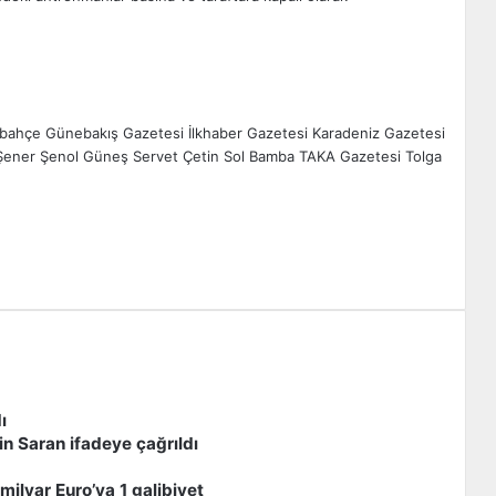
bahçe
Günebakış Gazetesi
İlkhaber Gazetesi
Karadeniz Gazetesi
Şener
Şenol Güneş
Servet Çetin
Sol Bamba
TAKA Gazetesi
Tolga
zdır
ı
n Saran ifadeye çağrıldı
milyar Euro’ya 1 galibiyet