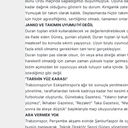
Bunu Ordu maçında sağladığımızı düşünmüştük. Oyuna da öy
kadar dağınık olduğunu gösterir bu durum. Kırılganlık zaten
Yumuşak bir takım olarak kaldık. Deplasmanda hiçbir takı
için hiçbir agresifliğimiz, sertliğimiz olmadı, tamamen onla
JANKO VE TAKIMIN UYUMU İYİ DEĞİL
Duran topları etkili kullanabilecek ve değerlendirebilecek 
da ifade eden Güneş, şunları söyledi; Duran topları iyi ku
maalesef bu konuda sıkıntı yaşıyoruz. Uzun boylu oyuncula
fazla etkili olmamız gerekirken tam tersi gerçekleşiyor.
Duran topları pas olarak olsun, ön veya arka direğe atılan 
hareketli olmadığı için zaman zaman yüksek toplar gelmesi
bizim açımızdan bir oyuncuyu eksik tutuyor saha içinde. Ş
istediğimiz gibi değil.
“TARİHİN YÜZ KARASI”
Trabzonspor’un Eskişehirspor’a ağır bir sonuçla yenilmesine
yönetime, taraftarlardan teknik kadroya kadar her kesimi e
futbolcular oluşturdu. Günebakış Gazetesi, “Yalancı bahar 
yüzmez”, İlkhaber Gazetesi, “Rezalet!” Taka Gazetesi, “Ma
sonra da ateşe düştük” başlıklarıyla maçı okuyucularına ak
ARA VERMEK YOK
Trabzonspor, Perşembe akşamı evinde Şanlıurfaspor ile oy
bugün başlayacak. Teknik Direktör Şenol Güneş yönetimind