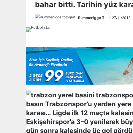
bahar bitti. Tarihin yüz kara
Rummenigge
F
27/11/2012
o
l
l
o
w
o
n
X
basın Trabzonspor’u yerden yere v
karası… Ligde ilk 12 maçta kales
Eskişehirspor’a 3–0 yenilerek b
gün sonra kalesinde üç gol gördü