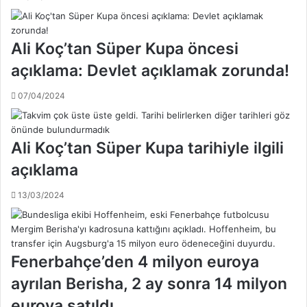
e
a
n
s
A
a
Ali Koç’tan Süper Kupa öncesi
l
r
e
a
açıklama: Devlet açıklamak zorunda!
x
y
d
'
07/04/2024
e
ı
S
i
o
c
Ali Koç’tan Süper Kupa tarihiyle ilgili
u
r
z
a
açıklama
a
y
a
a
13/03/2024
ç
v
ı
e
k
r
l
d
Fenerbahçe’den 4 milyon euroya
a
i
m
ayrılan Berisha, 2 ay sonra 14 milyon
a
euroya satıldı
s