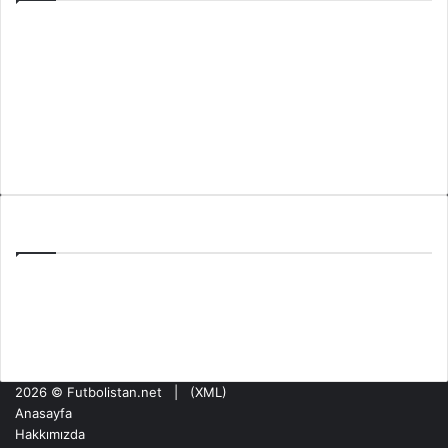
Anasayfa
Hakkımızda
Künye
Gizlilik Politikası
İletişim
Son Yazılar
PAOK Benfica Eşleşmesi: Toumba’da Şampiyonlar Ligi Haftası
Tzolis’in Arsenal’de İlk Golü: Girona Maçında Sahne Aldı
Olympiakos NEC Nijmegen Maçı: ŞL Ön Elemesinde Kritik Hafta
2026 ©
Futbolistan.net
| (
XML
)
Anasayfa
Hakkımızda