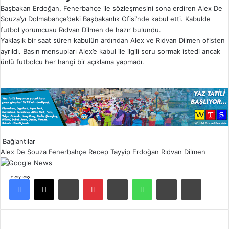
Başbakan Erdoğan, Fenerbahçe ile sözleşmesini sona erdiren Alex De
Souza’yı Dolmabahçe’deki Başbakanlık Ofisi’nde kabul etti. Kabulde
futbol yorumcusu Rıdvan Dilmen de hazır bulundu.
Yaklaşık bir saat süren kabulün ardından Alex ve Rıdvan Dilmen ofisten
ayrıldı. Basın mensupları Alex’e kabul ile ilgili soru sormak istedi ancak
ünlü futbolcu her hangi bir açıklama yapmadı.
Bağlantılar
Alex De Souza
Fenerbahçe
Recep Tayyip Erdoğan
Rıdvan Dilmen
Paylaş
Facebook
X
LinkedIn
Pinterest
Reddit
WhatsApp
E-Posta ile paylaş
Yazdır