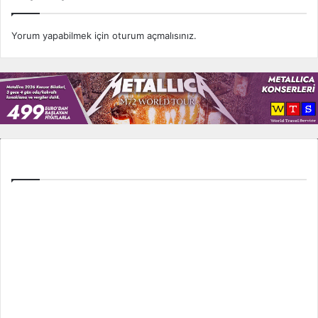
Yorum yapabilmek için
oturum açmalısınız
.
Tüm Ligler
Spor Toto Süper Lig
TFF 1. Lig
TFF 2. Lig
İngiltere Premier Lig
İspanya La Liga