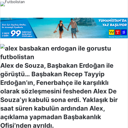
l
o
w
o
n
X
Alex de Souza, Başbakan Erdoğan ile
görüştü… Başbakan Recep Tayyip
Erdoğan’ın, Fenerbahçe ile karşılıklı
olarak sözleşmesini fesheden Alex De
Souza’yı kabulü sona erdi. Yaklaşık bir
saat süren kabulün ardından Alex,
açıklama yapmadan Başbakanlık
Ofisi’nden ayrıldı.