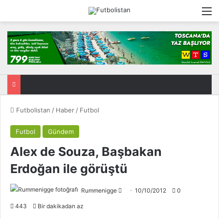
M
Futbolistan
/
Haber
/
Futbol
Futbol
Gündem
Alex de Souza, Başbakan
Erdoğan ile görüştü
Rummenigge
F
10/10/2012
0
o
443
Bir dakikadan az
l