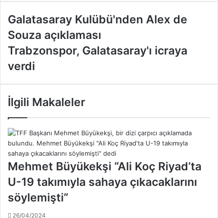
G
Galatasaray Kulübü'nden Alex de
a
Souza açıklaması
l
a
T
Trabzonspor, Galatasaray'ı icraya
t
r
verdi
a
a
s
b
a
z
r
o
İlgili Makaleler
a
n
y
s
K
p
u
o
l
r
ü
,
Mehmet Büyükekşi “Ali Koç Riyad’ta
b
G
U-19 takımıyla sahaya çıkacaklarını
ü
a
'
l
söylemişti”
n
a
d
t
26/04/2024