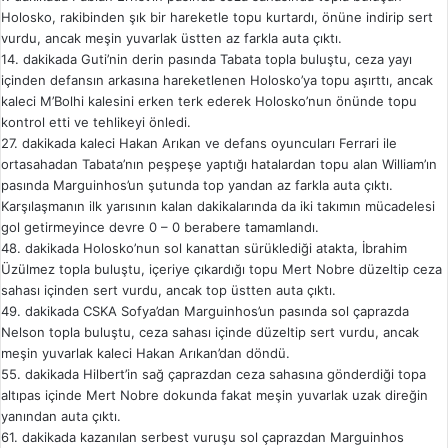
Holosko, rakibinden şık bir hareketle topu kurtardı, önüne indirip sert
vurdu, ancak meşin yuvarlak üstten az farkla auta çıktı.
14. dakikada Guti’nin derin pasında Tabata topla buluştu, ceza yayı
içinden defansın arkasına hareketlenen Holosko’ya topu aşırttı, ancak
kaleci M’Bolhi kalesini erken terk ederek Holosko’nun önünde topu
kontrol etti ve tehlikeyi önledi.
27. dakikada kaleci Hakan Arıkan ve defans oyuncuları Ferrari ile
ortasahadan Tabata’nın peşpeşe yaptığı hatalardan topu alan William’ın
pasında Marguinhos’un şutunda top yandan az farkla auta çıktı.
Karşılaşmanın ilk yarısının kalan dakikalarında da iki takımın mücadelesi
gol getirmeyince devre 0 – 0 berabere tamamlandı.
48. dakikada Holosko’nun sol kanattan sürüklediği atakta, İbrahim
Üzülmez topla buluştu, içeriye çıkardığı topu Mert Nobre düzeltip ceza
sahası içinden sert vurdu, ancak top üstten auta çıktı.
49. dakikada CSKA Sofya’dan Marguinhos’un pasında sol çaprazda
Nelson topla buluştu, ceza sahası içinde düzeltip sert vurdu, ancak
meşin yuvarlak kaleci Hakan Arıkan’dan döndü.
55. dakikada Hilbert’in sağ çaprazdan ceza sahasına gönderdiği topa
altıpas içinde Mert Nobre dokunda fakat meşin yuvarlak uzak direğin
yanından auta çıktı.
61. dakikada kazanılan serbest vuruşu sol çaprazdan Marguinhos