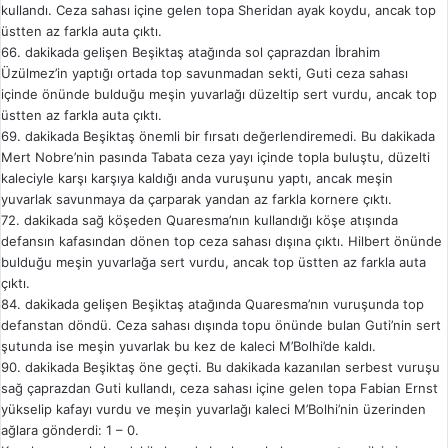
kullandı. Ceza sahası içine gelen topa Sheridan ayak koydu, ancak top
üstten az farkla auta çıktı.
66. dakikada gelişen Beşiktaş atağında sol çaprazdan İbrahim
Üzülmez’in yaptığı ortada top savunmadan sekti, Guti ceza sahası
içinde önünde bulduğu meşin yuvarlağı düzeltip sert vurdu, ancak top
üstten az farkla auta çıktı.
69. dakikada Beşiktaş önemli bir fırsatı değerlendiremedi. Bu dakikada
Mert Nobre’nin pasında Tabata ceza yayı içinde topla buluştu, düzelti
kaleciyle karşı karşıya kaldığı anda vuruşunu yaptı, ancak meşin
yuvarlak savunmaya da çarparak yandan az farkla kornere çıktı.
72. dakikada sağ köşeden Quaresma’nın kullandığı köşe atışında
defansın kafasından dönen top ceza sahası dışına çıktı. Hilbert önünde
bulduğu meşin yuvarlağa sert vurdu, ancak top üstten az farkla auta
çıktı.
84. dakikada gelişen Beşiktaş atağında Quaresma’nın vuruşunda top
defanstan döndü. Ceza sahası dışında topu önünde bulan Guti’nin sert
şutunda ise meşin yuvarlak bu kez de kaleci M’Bolhi’de kaldı.
90. dakikada Beşiktaş öne geçti. Bu dakikada kazanılan serbest vuruşu
sağ çaprazdan Guti kullandı, ceza sahası içine gelen topa Fabian Ernst
yükselip kafayı vurdu ve meşin yuvarlağı kaleci M’Bolhi’nin üzerinden
ağlara gönderdi: 1 – 0.