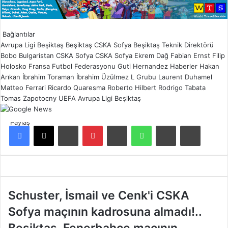
Bağlantılar
Avrupa Ligi
Beşiktaş
Beşiktaş CSKA Sofya
Beşiktaş Teknik Direktörü
Bobo
Bulgaristan CSKA Sofya
CSKA Sofya
Ekrem Dağ
Fabian Ernst
Filip
Holosko
Fransa Futbol Federasyonu
Guti Hernandez
Haberler
Hakan
Arıkan
İbrahim Toraman
İbrahim Üzülmez
L Grubu
Laurent Duhamel
Matteo Ferrari
Ricardo Quaresma
Roberto Hilbert
Rodrigo Tabata
Tomas Zapotocny
UEFA Avrupa Ligi Beşiktaş
Paylaş
Facebook
X
LinkedIn
Pinterest
Reddit
WhatsApp
E-Posta ile paylaş
Yazdır
S
Schuster, İsmail ve Cenk'i CSKA
c
Sofya maçının kadrosuna almadı!..
h
u
B
Beşiktaş, Fenerbahçe maçının