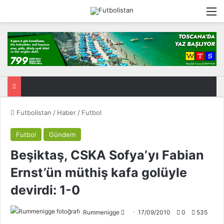
M
Futbolistan
/
Haber
/
Futbol
Futbol
Gündem
Beşiktaş, CSKA Sofya’yı Fabian
Ernst’ün müthiş kafa golüyle
devirdi: 1-0
Rummenigge
F
17/09/2010
0
535