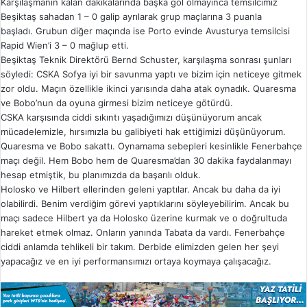
Karşılaşmanın kalan dakikalarında başka gol olmayınca temsilcimiz
Beşiktaş sahadan 1 – 0 galip ayrılarak grup maçlarına 3 puanla
başladı. Grubun diğer maçında ise Porto evinde Avusturya temsilcisi
Rapid Wien’i 3 – 0 mağlup etti.
Beşiktaş Teknik Direktörü Bernd Schuster, karşılaşma sonrası şunları
söyledi: CSKA Sofya iyi bir savunma yaptı ve bizim için neticeye gitmek
zor oldu. Maçın özellikle ikinci yarısında daha atak oynadık. Quaresma
ve Bobo’nun da oyuna girmesi bizim neticeye götürdü.
CSKA karşısında ciddi sıkıntı yaşadığımızı düşünüyorum ancak
mücadelemizle, hırsımızla bu galibiyeti hak ettiğimizi düşünüyorum.
Quaresma ve Bobo sakattı. Oynamama sebepleri kesinlikle Fenerbahçe
maçı değil. Hem Bobo hem de Quaresma’dan 30 dakika faydalanmayı
hesap etmiştik, bu planımızda da başarılı olduk.
Holosko ve Hilbert ellerinden geleni yaptılar. Ancak bu daha da iyi
olabilirdi. Benim verdiğim görevi yaptıklarını söyleyebilirim. Ancak bu
maçı sadece Hilbert ya da Holosko üzerine kurmak ve o doğrultuda
hareket etmek olmaz. Onların yanında Tabata da vardı. Fenerbahçe
ciddi anlamda tehlikeli bir takım. Derbide elimizden gelen her şeyi
yapacağız ve en iyi performansımızı ortaya koymaya çalışacağız.