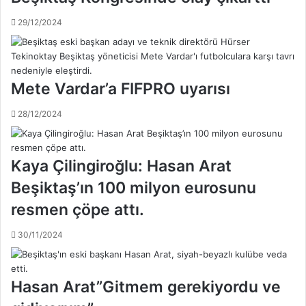
K
ı
A
n
29/12/2024
S
ı
o
n
f
h
y
a
Mete Vardar’a FIFPRO uyarısı
a
z
m
ı
28/12/2024
a
r
ç
l
ı
ı
Kaya Çilingiroğlu: Hasan Arat
n
k
ı
l
Beşiktaş’ın 100 milyon eurosunu
n
a
k
resmen çöpe attı.
r
a
ı
d
n
30/11/2024
r
a
o
a
s
r
Hasan Arat”Gitmem gerekiyordu ve
u
a
n