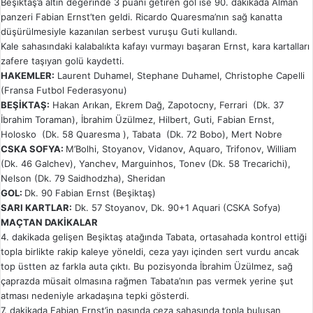
Beşiktaş’a altın değerinde 3 puanı getiren gol ise 90. dakikada Alman
panzeri Fabian Ernst’ten geldi. Ricardo Quaresma’nın sağ kanatta
düşürülmesiyle kazanılan serbest vuruşu Guti kullandı.
Kale sahasındaki kalabalıkta kafayı vurmayı başaran Ernst, kara kartalları
zafere taşıyan golü kaydetti.
HAKEMLER:
Laurent Duhamel, Stephane Duhamel, Christophe Capelli
(Fransa Futbol Federasyonu)
BEŞİKTAŞ:
Hakan Arıkan, Ekrem Dağ, Zapotocny, Ferrari (Dk. 37
İbrahim Toraman), İbrahim Üzülmez, Hilbert, Guti, Fabian Ernst,
Holosko (Dk. 58 Quaresma ), Tabata (Dk. 72 Bobo), Mert Nobre
CSKA SOFYA:
M’Bolhi, Stoyanov, Vidanov, Aquaro, Trifonov, William
(Dk. 46 Galchev), Yanchev, Marguinhos, Tonev (Dk. 58 Trecarichi),
Nelson (Dk. 79 Saidhodzha), Sheridan
GOL:
Dk. 90 Fabian Ernst (Beşiktaş)
SARI KARTLAR:
Dk. 57 Stoyanov, Dk. 90+1 Aquari (CSKA Sofya)
MAÇTAN DAKİKALAR
4. dakikada gelişen Beşiktaş atağında Tabata, ortasahada kontrol ettiği
topla birlikte rakip kaleye yöneldi, ceza yayı içinden sert vurdu ancak
top üstten az farkla auta çıktı. Bu pozisyonda İbrahim Üzülmez, sağ
çaprazda müsait olmasına rağmen Tabata’nın pas vermek yerine şut
atması nedeniyle arkadaşına tepki gösterdi.
7. dakikada Fabian Ernst’in pasında ceza sahasında topla buluşan