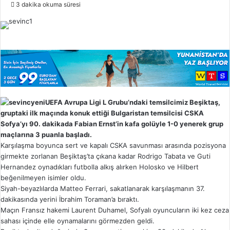
o
3 dakika okuma süresi
l
l
o
w
o
n
X
UEFA Avrupa Ligi L Grubu’ndaki temsilcimiz Beşiktaş,
gruptaki ilk maçında konuk ettiği Bulgaristan temsilcisi CSKA
Sofya’yı 90. dakikada Fabian Ernst’in kafa golüyle 1-0 yenerek grup
maçlarına 3 puanla başladı.
Karşılaşma boyunca sert ve kapalı CSKA savunması arasında pozisyona
girmekte zorlanan Beşiktaş’ta çıkana kadar Rodrigo Tabata ve Guti
Hernandez oynadıkları futbolla alkış alırken Holosko ve Hilbert
beğenilmeyen isimler oldu.
Siyah-beyazlılarda Matteo Ferrari, sakatlanarak karşılaşmanın 37.
dakikasında yerini İbrahim Toraman’a bıraktı.
Maçın Fransız hakemi Laurent Duhamel, Sofyalı oyuncuların iki kez ceza
sahası içinde elle oynamalarını görmezden geldi.