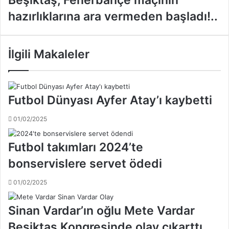
s
e
hazırlıklarına ara vermeden başladı!..
t
ş
e
i
r
k
,
t
İlgili Makaleler
İ
a
s
ş
m
,
a
F
Futbol Dünyası Ayfer Atay’ı kaybetti
i
e
l
n
01/02/2025
v
e
e
r
Futbol takımları 2024’te
C
b
e
a
bonservislere servet ödedi
n
h
k
ç
01/02/2025
'
e
i
m
Sinan Vardar’ın oğlu Mete Vardar
C
a
S
ç
Beşiktaş Kongresinde olay çıkarttı