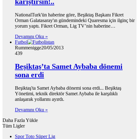
karıştırsın!..
NationalTurk'ün haberine göre, Beşiktaş Başkanı Fikret
Orman Galatasaray'ın gündemindeki Quaresma için ilginç bir
yorum yaptı. Fikret Orman, Lig TV’nin haberine…
Devamını Oku »
Futbol
Rummenigge
20/05/2013
439
Beşiktaş’ta Samet Aybaba dönemi
sona erdi
Beşiktaş'ta Samet Aybaba dönemi sona erdi... Beşiktaş
Yönetimi, teknik direktör Samet Aybaba ile karşılıklı
anlaşarak yollarını ayırdı.
Devamını Oku »
Daha Fazla Yükle
Tüm Ligler
Spor Toto Süper Lig