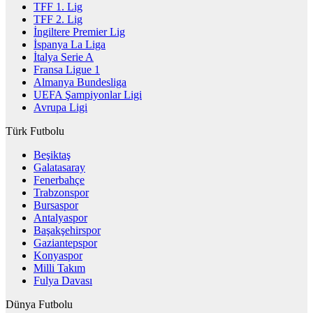
TFF 1. Lig
TFF 2. Lig
İngiltere Premier Lig
İspanya La Liga
İtalya Serie A
Fransa Ligue 1
Almanya Bundesliga
UEFA Şampiyonlar Ligi
Avrupa Ligi
Türk Futbolu
Beşiktaş
Galatasaray
Fenerbahçe
Trabzonspor
Bursaspor
Antalyaspor
Başakşehirspor
Gaziantepspor
Konyaspor
Milli Takım
Fulya Davası
Dünya Futbolu