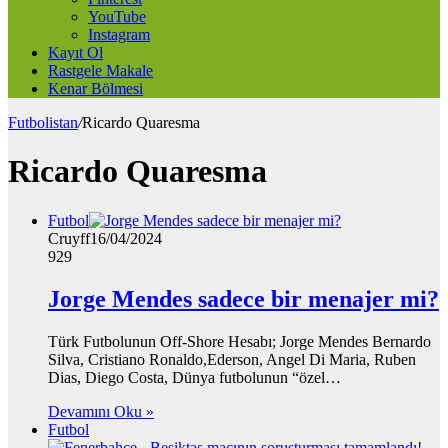
YouTube
Instagram
Kayıt Ol
Rastgele Makale
Kenar Bölmesi
Futbolistan
/
Ricardo Quaresma
Ricardo Quaresma
Futbol
Cruyff
16/04/2024
929
Jorge Mendes sadece bir menajer mi?
Türk Futbolunun Off-Shore Hesabı; Jorge Mendes Bernardo
Silva, Cristiano Ronaldo,Ederson, Angel Di Maria, Ruben
Dias, Diego Costa, Dünya futbolunun “özel…
Devamını Oku »
Futbol