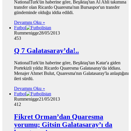
NationalTurk'ün haberine göre, Beşiktaş'tan Al Ahli takımına
transfer olan Ricardo Quaresma'nın Bursaspor'un transfer
gündeminde olduğu iddia edildi.
Devamını Oku »
Futbol
Rummenigge
28/05/2013
453
Q 7 Galatasaray’da!..
NationalTurk'ün haberine göre, Beşiktaş'tan Katar'a giden
Portekizli yıldız Ricardo Quaresma Galatasaray'da iddiası.
Menajer Ahmet Bulut, Quaresma'nın Galatasaray'la anlaştığını
ileri sürdü.
Devamını Oku »
Futbol
Rummenigge
21/05/2013
412
Fikret Orman’dan Quaresma
yorumu; Gitsin Galatasaray’ı da