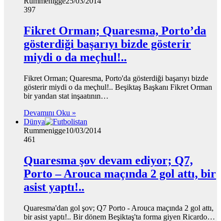
Rummenigge
25/03/2014
397
Fikret Orman; Quaresma, Porto’da
gösterdiği başarıyı bizde gösterir
miydi o da meçhul!..
Fikret Orman; Quaresma, Porto'da gösterdiği başarıyı bizde
gösterir miydi o da meçhul!.. Beşiktaş Başkanı Fikret Orman
bir yandan stat inşaatının…
Devamını Oku »
Dünya
Rummenigge
10/03/2014
461
Quaresma şov devam ediyor; Q7,
Porto – Arouca maçında 2 gol attı, bir
asist yaptı!..
Quaresma'dan gol şov; Q7 Porto - Arouca maçında 2 gol attı,
bir asist yaptı!.. Bir dönem Beşiktaş'ta forma giyen Ricardo…