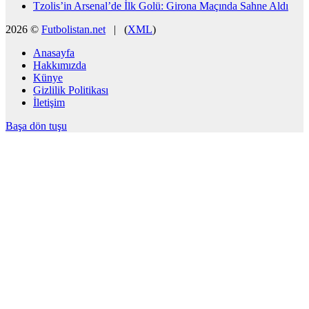
Tzolis’in Arsenal’de İlk Golü: Girona Maçında Sahne Aldı
2026 ©
Futbolistan.net
| (
XML
)
Anasayfa
Hakkımızda
Künye
Gizlilik Politikası
İletişim
Başa dön tuşu