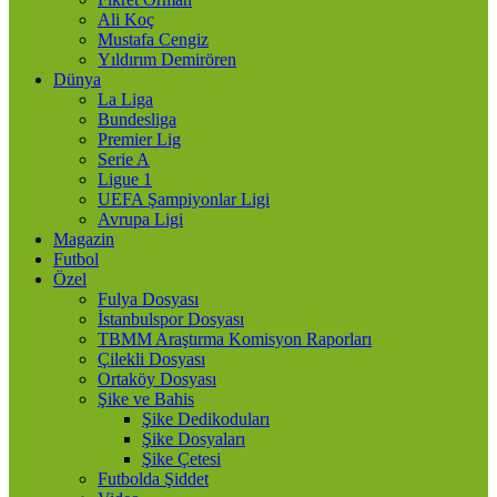
Ali Koç
Mustafa Cengiz
Yıldırım Demirören
Dünya
La Liga
Bundesliga
Premier Lig
Serie A
Ligue 1
UEFA Şampiyonlar Ligi
Avrupa Ligi
Magazin
Futbol
Özel
Fulya Dosyası
İstanbulspor Dosyası
TBMM Araştırma Komisyon Raporları
Çilekli Dosyası
Ortaköy Dosyası
Şike ve Bahis
Şike Dedikoduları
Şike Dosyaları
Şike Çetesi
Futbolda Şiddet