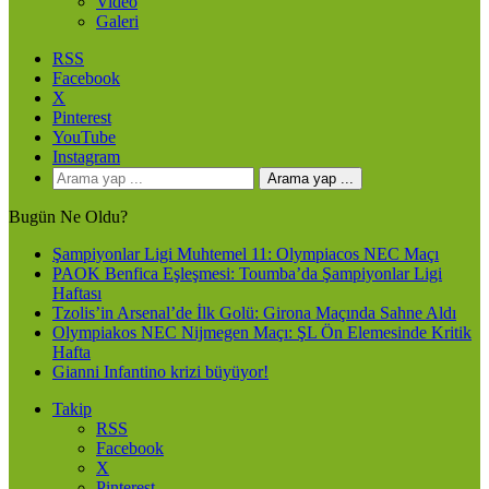
Video
Galeri
RSS
Facebook
X
Pinterest
YouTube
Instagram
Arama yap ...
Bugün Ne Oldu?
Şampiyonlar Ligi Muhtemel 11: Olympiacos NEC Maçı
PAOK Benfica Eşleşmesi: Toumba’da Şampiyonlar Ligi
Haftası
Tzolis’in Arsenal’de İlk Golü: Girona Maçında Sahne Aldı
Olympiakos NEC Nijmegen Maçı: ŞL Ön Elemesinde Kritik
Hafta
Gianni Infantino krizi büyüyor!
Takip
RSS
Facebook
X
Pinterest