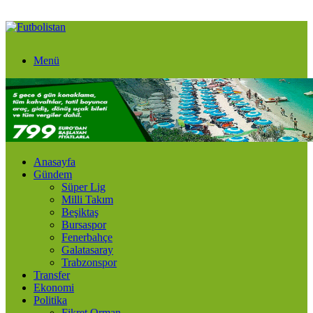
Menü
Anasayfa
Gündem
Süper Lig
Milli Takım
Beşiktaş
Bursaspor
Fenerbahçe
Galatasaray
Trabzonspor
Transfer
Ekonomi
Politika
Fikret Orman