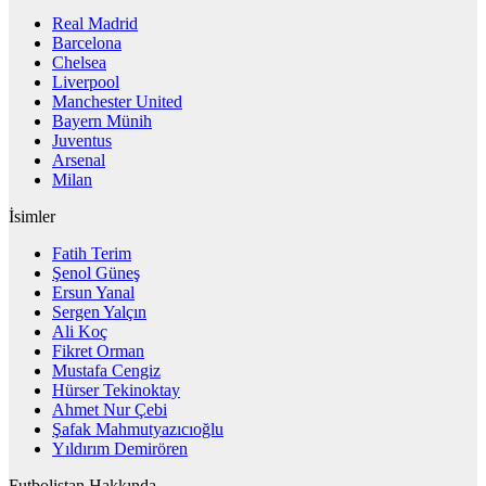
Real Madrid
Barcelona
Chelsea
Liverpool
Manchester United
Bayern Münih
Juventus
Arsenal
Milan
İsimler
Fatih Terim
Şenol Güneş
Ersun Yanal
Sergen Yalçın
Ali Koç
Fikret Orman
Mustafa Cengiz
Hürser Tekinoktay
Ahmet Nur Çebi
Şafak Mahmutyazıcıoğlu
Yıldırım Demirören
Futbolistan Hakkında