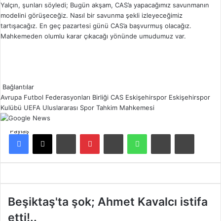
Yalçın, şunları söyledi; Bugün akşam, CAS’a yapacağımız savunmanın
modelini görüşeceğiz. Nasıl bir savunma şekli izleyeceğimiz
tartışacağız. En geç pazartesi günü CAS’a başvurmuş olacağız.
Mahkemeden olumlu karar çıkacağı yönünde umudumuz var.
Bağlantılar
Avrupa Futbol Federasyonları Birliği
CAS
Eskişehirspor
Eskişehirspor
Kulübü
UEFA
Uluslararası Spor Tahkim Mahkemesi
Paylaş
Facebook
X
LinkedIn
Pinterest
Reddit
WhatsApp
E-Posta ile paylaş
Yazdır
B
Beşiktaş'ta şok; Ahmet Kavalcı istifa
e
etti!..
ş