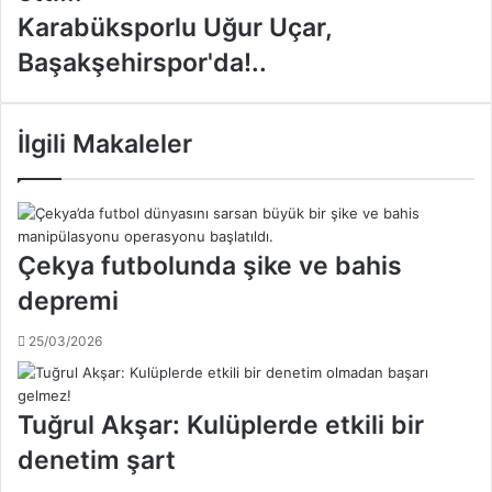
i
K
Karabüksporlu Uğur Uçar,
k
a
Başakşehirspor'da!..
t
r
a
a
ş
b
'
ü
İlgili Makaleler
t
k
a
s
ş
p
o
o
k
r
Çekya futbolunda şike ve bahis
;
l
depremi
A
u
h
U
25/03/2026
m
ğ
e
u
t
r
K
U
Tuğrul Akşar: Kulüplerde etkili bir
a
ç
denetim şart
v
a
a
r