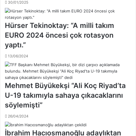
30/01/2025
l
,
c
B
ı
a
i
ş
Hürser Tekinoktay: “A milli takım
s
a
EURO 2024 öncesi çok rotasyon
t
k
i
ş
yaptı.”
f
e
a
h
13/06/2024
e
i
t
r
t
s
i
p
Mehmet Büyükekşi “Ali Koç Riyad’ta
!
o
.
r
U-19 takımıyla sahaya çıkacaklarını
.
'
söylemişti”
d
a
26/04/2024
!
.
.
İbrahim Hacıosmanoğlu adaylıktan