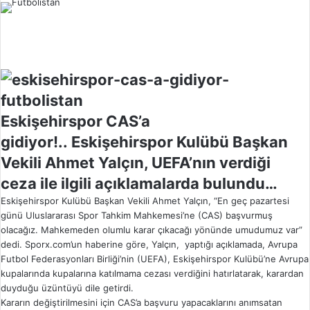
l
o
w
o
n
X
Eskişehirspor CAS’a
gidiyor!.. Eskişehirspor Kulübü Başkan
Vekili Ahmet Yalçın, UEFA’nın verdiği
ceza ile ilgili açıklamalarda bulundu…
Eskişehirspor Kulübü Başkan Vekili Ahmet Yalçın, “En geç pazartesi
günü Uluslararası Spor Tahkim Mahkemesi’ne (CAS) başvurmuş
olacağız. Mahkemeden olumlu karar çıkacağı yönünde umudumuz var”
dedi. Sporx.com’un haberine göre, Yalçın, yaptığı açıklamada, Avrupa
Futbol Federasyonları Birliği’nin (UEFA), Eskişehirspor Kulübü’ne Avrupa
kupalarında kupalarına katılmama cezası verdiğini hatırlatarak, karardan
duyduğu üzüntüyü dile getirdi.
Kararın değiştirilmesini için CAS’a başvuru yapacaklarını anımsatan