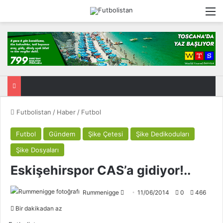
M
Futbolistan
/
Haber
/
Futbol
Futbol
Gündem
Şike Çetesi
Şike Dedikoduları
Şike Dosyaları
Eskişehirspor CAS’a gidiyor!..
Rummenigge
F
11/06/2014
0
466
o
Bir dakikadan az
l