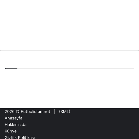
Hakkımızda
Künye
Gizlilik Politikası
İletişim
Son Yazılar
Şampiyonlar Ligi Muhtemel 11: Olympiacos NEC Maçı
PAOK Benfica Eşleşmesi: Toumba’da Şampiyonlar Ligi Haftası
Tzolis’in Arsenal’de İlk Golü: Girona Maçında Sahne Aldı
2026 ©
Futbolistan.net
| (
XML
)
Anasayfa
Hakkımızda
Künye
Gizlilik Politikası