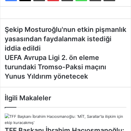
Ş
Şekip Mosturoğlu'nun etkin pişmanlık
e
yasasından faydalanmak istediği
k
i
iddia edildi
p
U
UEFA Avrupa Ligi 2. ön eleme
M
E
o
turundaki Tromso-Paksi maçını
F
s
A
Yunus Yıldırım yönetecek
t
A
u
v
r
r
o
İlgili Makaleler
u
ğ
p
l
a
u
L
'
i
n
TFF Başkanı İbrahim Hacıosmanoğlu:
g