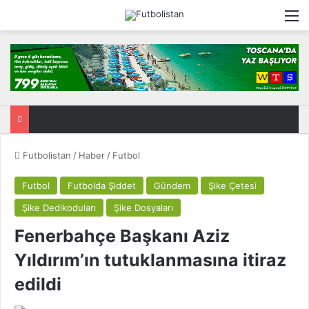
M
Futbolistan
/
Haber
/
Futbol
Futbol
Futbolda Şiddet
Gündem
Şike Çetesi
Şike Dedikoduları
Şike Dosyaları
Fenerbahçe Başkanı Aziz
Yıldırım’ın tutuklanmasına itiraz
edildi