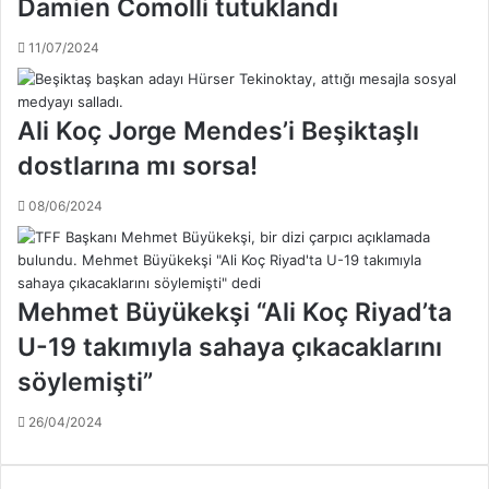
Damien Comolli tutuklandı
o
n
m
d
11/07/2024
s
a
o
n
-
f
P
Ali Koç Jorge Mendes’i Beşiktaşlı
a
a
y
dostlarına mı sorsa!
k
d
s
a
08/06/2024
i
l
m
a
a
n
ç
m
Mehmet Büyükekşi “Ali Koç Riyad’ta
ı
a
n
k
U-19 takımıyla sahaya çıkacaklarını
ı
i
söylemişti”
Y
s
u
t
n
26/04/2024
e
u
d
s
i