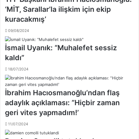
u
i
‘MİT, Sarallar’la ilişkim için ekip
n
2
e
kuracakmış’
.
t
ö
k
09/08/2024
n
i
e
n
l
İsmail Uyanık: “Muhalefet sessiz
p
e
i
kaldı”
m
ş
e
m
18/07/2024
t
a
u
n
r
l
u
İbrahim Hacıosmanoğlu’ndan flaş
ı
n
k
adaylık açıklaması: ”Hiçbir zaman
d
y
a
geri vites yapmadım!’
a
k
s
i
11/07/2024
a
T
s
r
ı