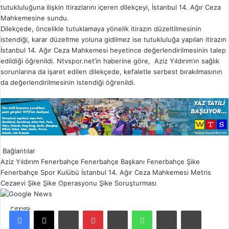
tutukluluğuna ilişkin itirazlarını içeren dilekçeyi, İstanbul 14. Ağır Ceza
Mahkemesine sundu.
Dilekçede, öncelikle tutuklamaya yönelik itirazın düzeltilmesinin
istendiği, karar düzeltme yoluna gidilmez ise tutukluluğa yapılan itirazın
İstanbul 14. Ağır Ceza Mahkemesi heyetince değerlendirilmesinin talep
edildiği öğrenildi. Ntvspor.net’in haberine göre, Aziz Yıldırım’ın sağlık
sorunlarına da işaret edilen dilekçede, kefaletle serbest bırakılmasının
da değerlendirilmesinin istendiği öğrenildi.
Bağlantılar
Aziz Yıldırım
Fenerbahçe
Fenerbahçe Başkanı
Fenerbahçe Şike
Fenerbahçe Spor Kulübü
İstanbul 14. Ağır Ceza Mahkemesi
Metris
Cezaevi
Şike
Şike Operasyonu
Şike Soruşturması
Paylaş
Facebook
X
LinkedIn
Pinterest
Reddit
WhatsApp
E-Posta ile paylaş
Yazdır