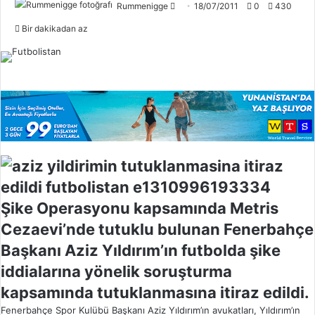
Rummenigge
F
18/07/2011
0
430
o
Bir dakikadan az
l
l
o
w
o
n
X
Şike Operasyonu kapsamında Metris
Cezaevi’nde tutuklu bulunan Fenerbahçe
Başkanı Aziz Yıldırım’ın futbolda şike
iddialarına yönelik soruşturma
kapsamında tutuklanmasına itiraz edildi.
Fenerbahçe Spor Kulübü Başkanı Aziz Yıldırım’ın avukatları, Yıldırım’ın