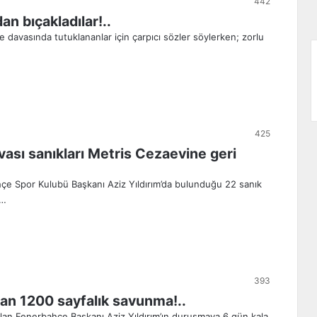
442
an bıçakladılar!..
 davasında tutuklananlar için çarpıcı sözler söylerken; zorlu
425
vası sanıkları Metris Cezaevine geri
çe Spor Kulubü Başkanı Aziz Yıldırım’da bulunduğu 22 sanık
s…
393
dan 1200 sayfalık savunma!..
lan Fenerbahçe Başkanı Aziz Yıldırım’ın duruşmaya 6 gün kala