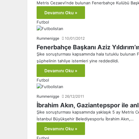
Metris Cezaevi'nde bulunan Fenerbahçe Kulübü Başkan
Devamını Oku »
Futbol
Rummenigge
10/01/2012
Fenerbahçe Başkanı Aziz Yıldırım’ın 
Şike soruşturması kapsamında hala tutuklu bulunan F
şüphelinin tahliye istemleri yine reddedildi.
Devamını Oku »
Futbol
Rummenigge
26/12/2011
İbrahim Akın, Gaziantepspor ile anla
Şike soruşturması kapsamında yaklaşık 5 ay Metris Cez
İstanbul Büyükşehir Belediyesporlu İbrahim Akın,…
Devamını Oku »
Futbol