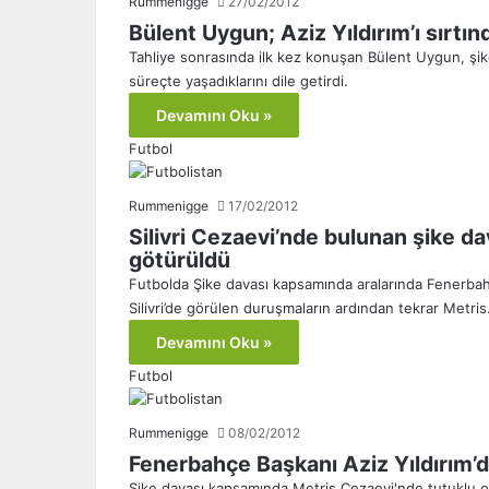
Rummenigge
27/02/2012
Bülent Uygun; Aziz Yıldırım’ı sırtınd
Tahliye sonrasında ilk kez konuşan Bülent Uygun, şike
süreçte yaşadıklarını dile getirdi.
Devamını Oku »
Futbol
Rummenigge
17/02/2012
Silivri Cezaevi’nde bulunan şike da
götürüldü
Futbolda Şike davası kapsamında aralarında Fenerbah
Silivri’de görülen duruşmaların ardından tekrar Metri
Devamını Oku »
Futbol
Rummenigge
08/02/2012
Fenerbahçe Başkanı Aziz Yıldırım’
Şike davası kapsamında Metris Cezaevi'nde tutuklu o