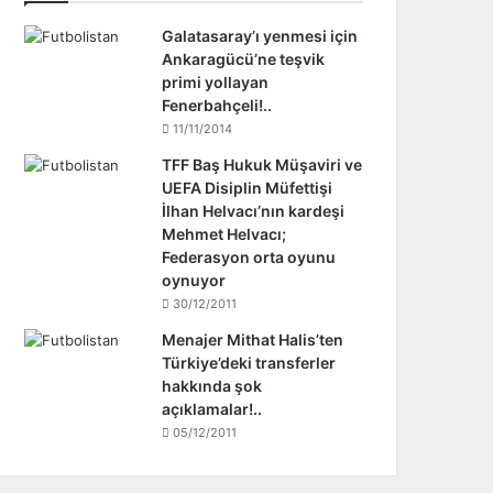
Galatasaray’ı yenmesi için
Ankaragücü’ne teşvik
primi yollayan
Fenerbahçeli!..
11/11/2014
TFF Baş Hukuk Müşaviri ve
UEFA Disiplin Müfettişi
İlhan Helvacı’nın kardeşi
Mehmet Helvacı;
Federasyon orta oyunu
oynuyor
30/12/2011
Menajer Mithat Halis’ten
Türkiye’deki transferler
hakkında şok
açıklamalar!..
05/12/2011