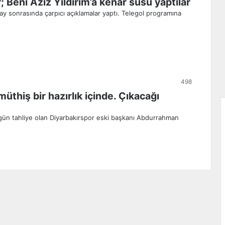
; Beni Aziz Yıldırım’a kenar süsü yaptılar
 ay sonrasında çarpıcı açıklamalar yaptı. Telegol programına
498
thiş bir hazırlık içinde. Çıkacağı
gün tahliye olan Diyarbakırspor eski başkanı Abdurrahman