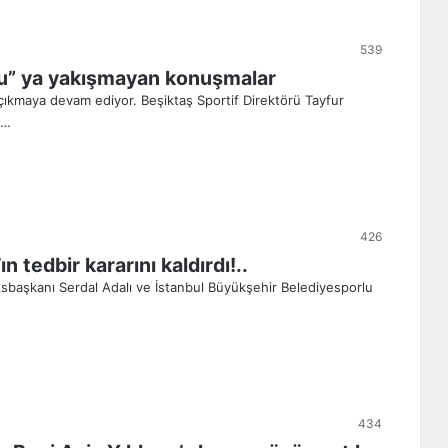
539
çu” ya yakışmayan konuşmalar
çıkmaya devam ediyor. Beşiktaş Sportif Direktörü Tayfur
n…
426
 tedbir kararını kaldırdı!..
Asbaşkanı Serdal Adalı ve İstanbul Büyükşehir Belediyesporlu
434