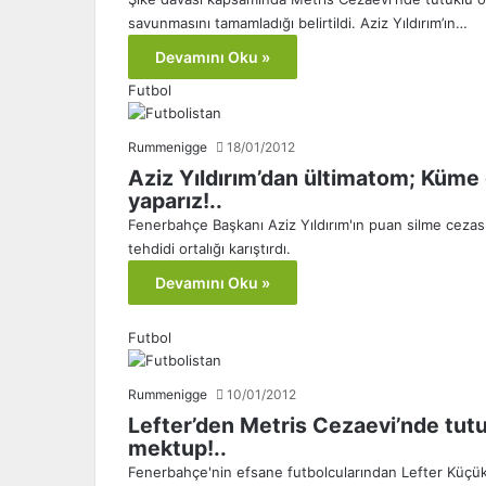
savunmasını tamamladığı belirtildi. Aziz Yıldırım’ın…
Devamını Oku »
Futbol
Rummenigge
18/01/2012
Aziz Yıldırım’dan ültimatom; Küme
yaparız!..
Fenerbahçe Başkanı Aziz Yıldırım'ın puan silme ceza
tehdidi ortalığı karıştırdı.
Devamını Oku »
Futbol
Rummenigge
10/01/2012
Lefter’den Metris Cezaevi’nde tutu
mektup!..
Fenerbahçe'nin efsane futbolcularından Lefter Küçük