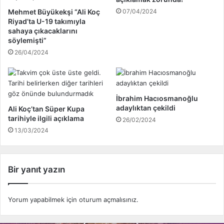
n
s
Mehmet Büyükekşi “Ali Koç
07/04/2024
ı
p
Riyad’ta U-19 takımıyla
İ
o
sahaya çıkacaklarını
b
r
söylemişti”
r
'
26/04/2024
a
a
h
d
i
ö
m
n
İbrahim Hacıosmanoğlu
Y
d
adaylıktan çekildi
Ali Koç’tan Süper Kupa
a
ü
tarihiyle ilgili açıklama
26/02/2024
z
13/03/2024
ı
c
ı
t
Bir yanıt yazın
e
s
l
Yorum yapabilmek için
oturum açmalısınız
.
i
m