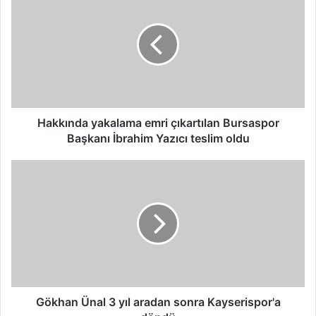
a
k
k
ı
n
d
a
y
a
Hakkında yakalama emri çıkartılan Bursaspor
k
Başkanı İbrahim Yazıcı teslim oldu
a
l
G
a
ö
m
k
a
h
e
a
m
n
r
Ü
i
n
ç
a
ı
l
Gökhan Ünal 3 yıl aradan sonra Kayserispor'a
k
3