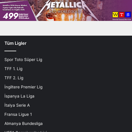
o
l
d
u
Tüm Ligler
Spor Toto Süper Lig
TFF 1. Lig
TFF 2. Lig
İngiltere Premier Lig
İspanya La Liga
İtalya Serie A
Fransa Ligue 1
Almanya Bundesliga