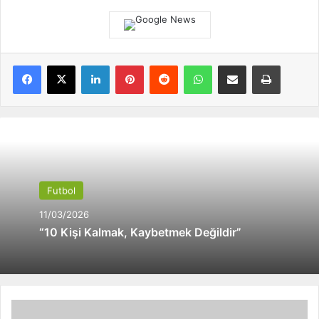
Facebook
X
LinkedIn
Pinterest
Reddit
WhatsApp
E-Posta ile paylaş
Yazdır
Futbol
11/03/2026
“10 Kişi Kalmak, Kaybetmek Değildir”
H