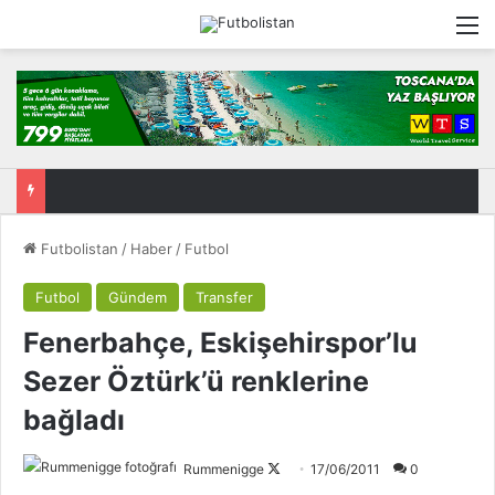
M
Futbolistan
/
Haber
/
Futbol
Futbol
Gündem
Transfer
Fenerbahçe, Eskişehirspor’lu
Sezer Öztürk’ü renklerine
bağladı
Rummenigge
F
17/06/2011
0