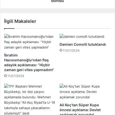
döndü
a
y
r
ı
t
l
İlgili Makaleler
ı
a
l
r
a
a
n
d
B
a
Damien Comolli tutuklandı
u
n
11/07/2024
r
s
İbrahim
s
o
Hacıosmanoğlu’ndan flaş
a
n
adaylık açıklaması: ”Hiçbir
s
zaman geri vites yapmadım!’
r
p
a
11/07/2024
o
K
r
a
B
y
a
s
ş
e
Ali Koç’tan Süper Kupa
k
r
öncesi açıklama: Devlet
a
i
açıklamak zorunda!