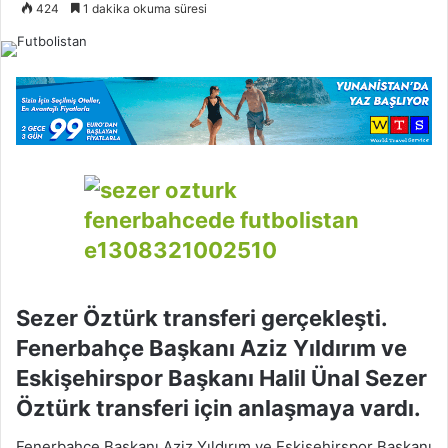
o
424
1 dakika okuma süresi
l
l
o
w
o
n
X
Sezer Öztürk transferi gerçekleşti.
Fenerbahçe Başkanı Aziz Yıldırım ve
Eskişehirspor Başkanı Halil Ünal Sezer
Öztürk transferi için anlaşmaya vardı.
Fenerbahçe Başkanı Aziz Yıldırım ve Eskişehirspor Başkanı